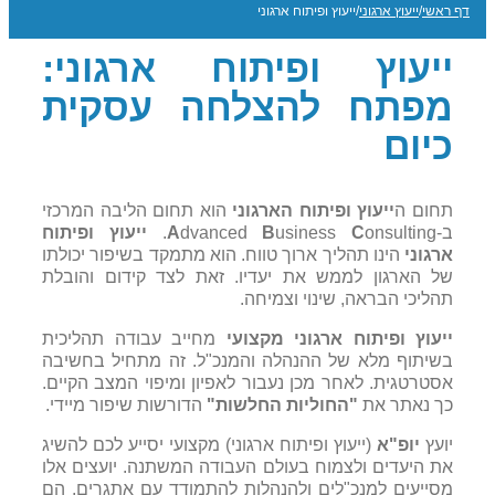
דף ראשי
/
ייעוץ ארגוני
/
ייעוץ ופיתוח ארגוני
ייעוץ ופיתוח ארגוני:
מפתח להצלחה עסקית
כיום
תחום ה
ייעוץ ופיתוח הארגוני
הוא תחום הליבה המרכזי
ב-
onsulting.
C
usiness
B
dvanced
A
ייעוץ ופיתוח
ארגוני
הינו תהליך ארוך טווח. הוא מתמקד בשיפור יכולתו
של הארגון לממש את יעדיו. זאת לצד קידום והובלת
תהליכי הבראה, שינוי וצמיחה.
ייעוץ ופיתוח ארגוני מקצועי
מחייב עבודה תהליכית
בשיתוף מלא של ההנהלה והמנכ"ל. זה מתחיל בחשיבה
אסטרטגית. לאחר מכן נעבור לאפיון ומיפוי המצב הקיים.
כך נאתר את
"החוליות החלשות"
הדורשות שיפור מיידי.
יועץ
יופ"א
(ייעוץ ופיתוח ארגוני) מקצועי יסייע לכם להשיג
את היעדים ולצמוח בעולם העבודה המשתנה. יועצים אלו
מסייעים למנכ"לים ולהנהלות להתמודד עם אתגרים. הם