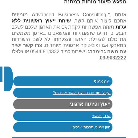
מפגש סיעור מוחות במתנה
אנחנו ב-
C
usiness
B
dvanced
A
onsulting מזמינים
אתכם ליצור איתנו קשר.
שיחת ייעוץ ראשונית ללא
עלות
תזהה אפשרויות לקחת גם את הארגון שלכם לשלב
הבא. בו תדעו שהאנרגיות והמשאבים בארגון משמשים
את כולם להגדלת הארגון והצלחתו. לא לשם הישרדות
במאבקי אגו ופוליטיקה ארגונית מיותרים.
צרו קשר ישיר
עם משה גרימברג.
ישירות לנייד 0544-814332 או צלצלו
.
03-9032222
ייעוץ ארגוני
איך לבחור חברת ייעוץ ארגוני איכותית?
ייעוץ ופיתוח ארגוני
אבחון ארגוני
חזון ארגוני, תרבות וערכים