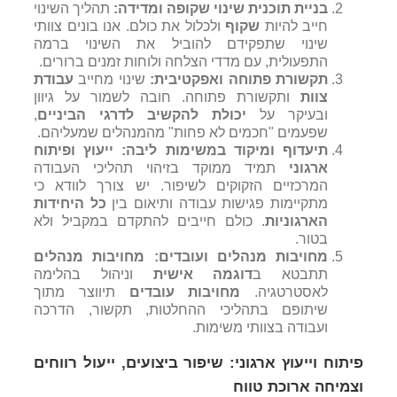
בניית תוכנית שינוי שקופה ומדידה:
תהליך השינוי
חייב להיות
שקוף
ולכלול את כולם. אנו בונים צוותי
שינוי שתפקידם להוביל את השינוי ברמה
התפעולית, עם מדדי הצלחה ולוחות זמנים ברורים.
תקשורת פתוחה ואפקטיבית:
שינוי מחייב
עבודת
צוות
ותקשורת פתוחה. חובה לשמור על גיוון
ובעיקר על
יכולת להקשיב לדרגי הביניים
,
שפעמים "חכמים לא פחות" מהמנהלים שמעליהם.
תיעדוף ומיקוד במשימות ליבה:
ייעוץ ופיתוח
ארגוני
תמיד ממוקד בזיהוי תהליכי העבודה
המרכזיים הזקוקים לשיפור. יש צורך לוודא כי
מתקיימות פגישות עבודה ותיאום בין
כל היחידות
הארגוניות
. כולם חייבים להתקדם במקביל ולא
בטור.
מחויבות מנהלים ועובדים:
מחויבות מנהלים
תתבטא ב
דוגמה אישית
וניהול בהלימה
לאסטרטגיה.
מחויבות עובדים
תיווצר מתוך
שיתופם בתהליכי ההחלטות, תקשור, הדרכה
ועבודה בצוותי משימות.
פיתוח וייעוץ ארגוני: שיפור ביצועים, ייעול רווחים
וצמיחה ארוכת טווח