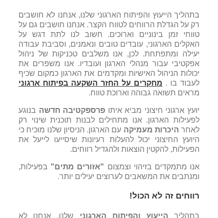
בתהליך הייעוץ והפיתוח הארגוני שלנו, אנחנו לא חושבים
רק על הגדלת הרווחים לטווח הקצר. אנחנו חושבים גם על
טווחי זמן בינוניים וארוכים. חשוב לנו לתת דגש על
האקלים הארגוני, עובדים טובים ונאמנים, וסביבת עבודה
יעילה ומתפתחת. לכן, אנו משלבים טכניקות של ניהול
אפקטיבי עבור מנהלי הארגון ועובדיו. אנו משפרים את
יכולות הניהול האישיות ומקדמים את הארגון כמקום שכיף
לעבוד בו .
מחקרים על החזר השקעה בפיתוח ארגוני
מראים תשואה גבוהה וארוכת טווח.
יועץ ארגוני חיצוני מביא איתו
פרספקטיבה חדשה
בנוגע
לפעילות הארגון. אנו מתחילים לבנות תוכנית שינוי רק
לאחר
היכרות מעמיקה
עם הארגון. הניסיון שלנו מוכיח כי
היועץ החיצוני יכול להעלות רעיונות שיסייעו לייעל את
הפעילות, להקטין הוצאות ולהגדיל רווחים.
אנו מתמקדים בזיהוי וצמצום
"אזורים מתים"
בפעילות,
ומנתבים את המשאבים לערוצים יעילים יותר.
רווחים זה לא הכול!
בתהליך
הייעוץ והפיתוח הארגוני
שלנו, אנחנו לא