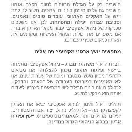
חושבים רק על הגדלת הרווחים לטווח הקצר. אנחנו
חושבים גם על טווחי זמן בינוניים וארוכים. חשוב לנו לתת
דגש על
האקלים הארגוני
,
עובדים טובים ונאמנים
,
ו
סביבת עבודה יעילה ומתפתחת
. לכן, אנו משלבים
טכניקות של
ניהול אפקטיבי
עבור מנהלי הארגון ועובדיו.
אנו משפרים את יכולות הניהול האישיות ומקדמים את
הארגון כמקום שכיף לעבוד בו.
מחפשים יועץ ארגוני מקצועי? פנו אלינו
חברת הייעוץ
משה גרימברג – ניהול אפקטיבי
, מתמחה
ב
ייעוץ ופיתוח ארגוני מכוון להצלחה
. אנו מביאים
לתהליך ניסיון מעשי מצטבר ומוכח של עשרות שנים. אנו
לא מאמינים בפורמט העבודה של "העתק והדבק"
.
לכל לקוח אנו בונים חבילת ליווי המתאימה לצרכיו וליעדים
אותם הוא מבקש להשיג.
תהליכי ייעול ואימון לניהול אפקטיבי יביאו את הארגון
לקפיצה קדימה – אל תהליכי ניהול, ייצור ועבודה מסודרים,
יעילים ומדויקים יותר.
למאמרים נוספים
על
ייעוץ ופיתוח
ארגוני
בבלוג הניהולי הגדול במדינה.