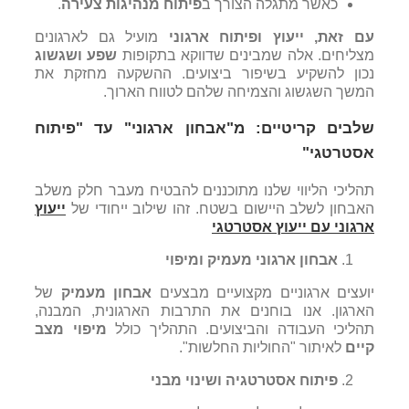
כאשר מתגלה הצורך ב
פיתוח מנהיגות צעירה
.
עם זאת,
ייעוץ ופיתוח ארגוני
מועיל גם לארגונים
מצליחים. אלה שמבינים שדווקא בתקופות
שפע ושגשוג
נכון להשקיע בשיפור ביצועים. ההשקעה מחזקת את
המשך השגשוג והצמיחה שלהם לטווח הארוך.
שלבים קריטיים: מ"אבחון ארגוני" עד "פיתוח
אסטרטגי"
תהליכי הליווי שלנו מתוכננים להבטיח מעבר חלק משלב
האבחון לשלב היישום בשטח. זהו שילוב ייחודי של
ייעוץ
ארגוני עם ייעוץ אסטרטגי
אבחון ארגוני מעמיק ומיפוי
יועצים ארגוניים מקצועיים מבצעים
אבחון מעמיק
של
הארגון. אנו בוחנים את התרבות הארגונית, המבנה,
תהליכי העבודה והביצועים. התהליך כולל
מיפוי מצב
קיים
לאיתור "החוליות החלשות".
פיתוח אסטרטגיה ושינוי מבני