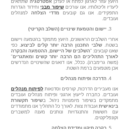
היועץ עוזר לארגון לפתח או לעדכן
אסטרטגיה
שתתאים
ליעדיו וליכולותיו. אנו עורכים
שיפור מבני
וחידוד הגדרות
התפקידים. אנו גם קובעים
מדדי הצלחה
למנהלים
ועובדים.
יישום והטמעת שינויים (השלב הקריטי)
אחרי השלבים הראשונים, היועץ מתמקד בהטמעה ויישום
בשטח.
שלבי התכנון הרבה יותר קלים לביצוע
. כפי
שאנו קובעים: "
השלבים של היישום, ההטמעה והבקרה
לאורך התהליכים הם הרבה יותר קשים ומאתגרים
"
(משה גרימברג). ככלל, אנו דואגים שהשינויים הנדרשים
אכן מוטמעים ברמת השטח.
הדרכה ופיתוח מנהלים
אנו מעבירים הדרכות, קורסים וסדנאות
לפיתוח מנהלים
ועובדים. כחברה לייעוץ ארגוני ופיתוח מנהלים ועובדים
מתמקדים בשיפור מיומנויות ניהול. ב
שיפור תקשורת
בינאישית
ועבודת צוות. לאורך כל התהליך אנו מתמודדים
עם חששות והתנגדויות ונותנים מענה למשברים
וקונפליקטים.
בקרה תיקון ומדידת הצלחה