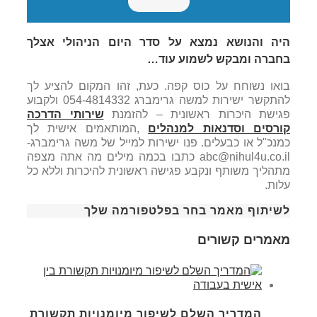
היה והנושא נמצא על סדר היום הניהולי אצלך
בחברה ומבקש לשמוע עוד
…
בואו נשוחח על כוס קפה. כעת, זהו המקום להציע לך
להתקשר ישירות למשה גרימברג 054-4814332 ולקבוע
פגישת היכרות ראשונית – להזמנת
שירותי הדרכה
קורסים וסדנאות למנהלים
,המותאמים אישית לך
כמנכ"ל או כבעלים. פנו ישירות למייל של משה גרימברג-
abc@nihul4u.co.il כתבו בכמה מילים מה אתה מצפה
מתהליך משותף ונקבע פגישה ראשונית להיכרות וללא כל
עלות.
לשיתוף מאמר בחר בפלטפורמה שלך
מאמרים קשורים
המדריך השלם לשיפור מיומנויות תקשורת