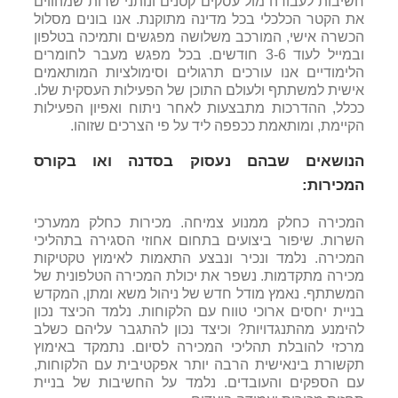
חשיבות לעבודה מול עסקים קטנים ונותני שרות שמהווים
את הקטר הכלכלי בכל מדינה מתוקנת. אנו בונים מסלול
הכשרה אישי, המורכב משלושה מפגשים ותמיכה בטלפון
ובמייל לעוד 3-6 חודשים. בכל מפגש מעבר לחומרים
הלימודיים אנו עורכים תרגולים וסימולציות המותאמים
אישית למשתתף ולעולם התוכן של הפעילות העסקית שלו.
ככלל, ההדרכות מתבצעות לאחר ניתוח ואפיון הפעילות
הקיימת, ומותאמת ככפפה ליד על פי הצרכים שזוהו.
הנושאים שבהם נעסוק בסדנה ואו בקורס
המכירות:
המכירה כחלק ממנוע צמיחה. מכירות כחלק ממערכי
השרות. שיפור ביצועים בתחום אחוזי הסגירה בתהליכי
המכירה. נלמד ונכיר ונבצע התאמות לאימוץ טקטיקות
מכירה מתקדמות. נשפר את יכולת המכירה הטלפונית של
המשתתף. נאמץ מודל חדש של ניהול משא ומתן, המקדש
בניית יחסים ארוכי טווח עם הלקוחות. נלמד הכיצד נכון
להימנע מהתנגדויות? וכיצד נכון להתגבר עליהם כשלב
מרכזי להובלת תהליכי המכירה לסיום. נתמקד באימוץ
תקשורת בינאישית הרבה יותר אפקטיבית עם הלקוחות,
עם הספקים והעובדים. נלמד על החשיבות של בניית