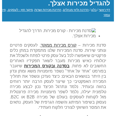
להגדיל מכירות אצלך.
דף ראשי
/
בלוג
/
הדרכה וליווי מנהלים
,
הדרכת מכירות ושרות
,
מיקור חוץ - לעסקים.
,
פיתו
עסקי
סדנת מכירות –
קורס מכירות ממוקד
, לעסקים פרטיים
ונותני שירות. סדנת המכירות שלנו מתמקדת במתן כלים
פרקטיים שיאפשרו לכל בעל עסק פרטי לפתח ולשכלל את
יכולותיו כאיש מכירות מעבר לשאר תפקידיו האחרים
החשובים לא פחות.
בסדנה ובקורס המכירות
שיועבר
בפורמט "אחד על אחד" נשפר מיומנויות משא ומתן ונדון
בין היתר בנושאים הבאים: כיצד נעדכן ונשפר את תהליך
המכירה האפקטיבי כך שייצר לעסק הרבה יותר רווחים
בהווה ובעתיד. נלמד ונתרגל הכיצד נכון לבצע מכירה
טלפונית יעילה, נלמד לשפר מיומנויות מכירה פרונטלית
מול לקוחות לעוסקים בעולם של מכירה B2B או B2C.
נעסוק בשיפור המיתוג והשפה הגרפית של העסק. נתאים
את המסר השיווקי לצורכי הלקוח העתידי.