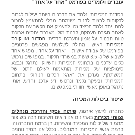
עובדים ולומדים בפורמט "אחד על אחד"
בסדנת המכירות, נלמד את הדרכים היותר יעילות לגרום
ללקוחות לרצות לקנות מיוזמתם מבלי להתאמץ למכור
להם. יחד נלמד הכיצד נכון להעמיק את הקשר עם הלקוח
לאחר סגירת העסקה, לבנות מולו מערכת יחסים ארוכת
טווח הבנויה על אמון והערכה הדדית.
הסדנה ואו קורס
המכירות
האישי, מחולק לשלושה מפגשים פרטניים
בפורמט של עבודה אישית – "אחד על אחד". מפגש אחד
לשבוע של כ- 3.5 שעות במשרדי הלקוח. במפגשים נרכוש
כלים עדכניים בתחומי המכירות והשיווק. נתרגל ונבצע
סימולציות של מכירות מותאמות לעולם התוכן של
המשתתף. נעדכן את "ארגז הכלים הניהולי בתחום
המכירות" ובעיקר נלמד ונרכוש ידע עדכני וחדש, אותו
נתרגל באופן מעשי וחוויתי במפגשים.
שיפור ביכולות המכירה
כחברה לייעוץ אירגוני,
פיתוח עסקי והדרכת מנהלים
וצוותי מכירות
בארגונים אנו רואים חשיבות רבה בשיפור
מתמיד של יכולות המכירה והשירות. הן ברמת החברה והן
ברמת אנשי המכירות והמנהלים. ככלל אנו תמיד נותנים