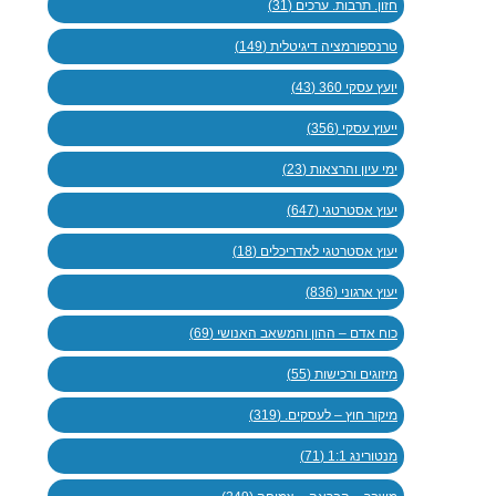
חזון. תרבות. ערכים (31)
טרנספורמציה דיגיטלית (149)
יועץ עסקי 360 (43)
ייעוץ עסקי (356)
ימי עיון והרצאות (23)
יעוץ אסטרטגי (647)
יעוץ אסטרטגי לאדריכלים (18)
יעוץ ארגוני (836)
כוח אדם – ההון והמשאב האנושי (69)
מיזוגים ורכישות (55)
מיקור חוץ – לעסקים. (319)
מנטורינג 1:1 (71)