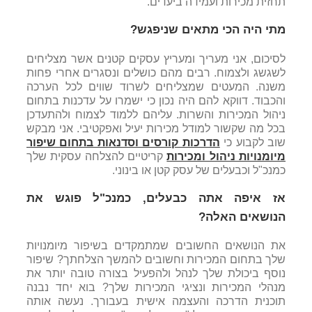
תחזית מכירות ועמידה ביעדים.
מתי היה הכי מתאים שניפגש?
לסיכום, אני מעריך ומעריץ עסקים קטנים אשר מצליחים
לשגשג ולצמוח. רבים מהם כושלים ונסגרים אחרי פחות
משנה. המעטים שמצליחים לשרוד שווים לכל הערכה
והכבוד. דווקא להם היה נכון כי ישמרו על עדכנות בתחום
ניהול המכירות והשרות. עליהם ללמוד לצמוח ולהתעדכן
בכל מה שקשור למודל מכירות יעיל ואפקטיבי. אני מבקש
שוב לקבוע כי
הדרכות קורסים וסדנאות בתחום שיפור
מיומנויות ניהול ומכירות
קריטיים להצלחה עסקית שלך
כמנכ"ל וכבעלים של עסק קטן או בינוני.
אז איפה אתה כבעלים, כמנכ"ל פוגש את
הנושאים האלה?
את הנושאים החשובים שמתמקדים בשיפור מיומנויות
שלך בתחום המכירות וחשובים להמשך הצלחתך? שיפור
נוסף ביכולת שלך לנהל ולהפעיל בצורה טובה יותר את
מנהלי המכירות ונציגי המכירות שלך? בוא יחד נבנה
תוכנית הדרכה והעצמה אישית בעבורך. נעשה אותה