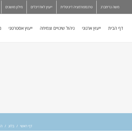
משה גרימברג
טרנספורמציה דיגיטלית
ייעוץ לאדריכלים
מילון מושגים
דף הבית
ייעוץ ארגוני
ניהול שינויים וצמיחה
ייעוץ אסטרטגי
נ
דף ראשי
/
בלוג
/
הד