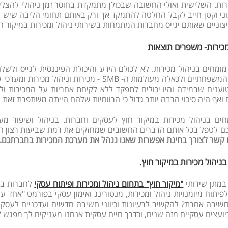
רות. השלישית ואולי החשובה שבכולן מתמקדת בחוסר זמן ניהולי להצל
וני וקטן חייב לקבל החלטה להתמקד אך ורק באותם תחומי הליבה שיש ל
צוניים שאותם יגייס מחברות המתמחות בשירותי ניהול ומכירות במיקור חו
כירות- משפרים תוצאות
מומחים בניהול מכירות. לא לכולם הידע והיכולת הפיננסית לגייס ולשל
העסקים המשפחתיים ולכאלה מעולמות ה- SMB - 
ענים שבמידה והיו יכולים לתפקד ללא לקיחת אחריות על המכירות ולה
ואף היה סיכוי הרבה יותר גדול כי הרווחיות שלהם הייתה משתפרת ז
ים בניהול מכירות במיקור חוץ לעסקים וחברות. בניהול ושיפור מע
ם לטפל בכל אותם הדברים החשובים שמחזקים את רמת שביעות רצון הלקו
ו קשר לצורך בחינת אפשרות שאנו ננהל את מערכת המכירות בחברתכם.
ניהול מכירות במיקור חוץ.
במתן שירותי
"מיקור חוץ" בתחום ניהול ומכירות ופיתוח עסקי
לחברות בי
לפיתוח מיומנויות ניהול ומכירות, מנטורינג ואימון עסקי בפורמט "אחד
שיבה אחרת? להקשיב לרעיונות וכיווני חשיבה חדשים ועדכניים לעס
יועצים עסקיים מזה שנים, וכדרך חיים עסקית אנחנו מעניקים לך מפגש