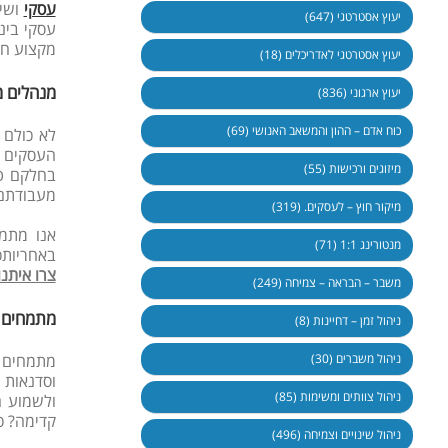
עסקי
ושי
יעוץ אסטרטגי (647)
עסקי בינ
מקצוע חי
יעוץ אסטרטגי לאדריכלים (18)
מנהלים מ
יעוץ ארגוני (836)
כוח אדם – ההון והמשאב האנושי (69)
לא כולם 
מיזוגים ורכישות (55)
בחלקם טו
מעבודתם 
מיקור חוץ – לעסקים. (319)
אנו מתמח
מנטורינג 1:1 (71)
באחריותכ
צרו איתנ
משבר – הבראה – צמיחה (249)
מתמחים ב
ניהול זמן – דחיינות (8)
מתמחים 
ניהול משברים (30)
וסדנאות 
ניהול צוותים ומשימות (85)
ולשמוע ח
קדימה? כ
ניהול שינויים וצמיחה (496)