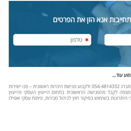
תחייבות אנא הזן את הפרטים
שמוע עוד…
בואו נשוחח על כוס קפה. כעת, זהו המקום להציע לך להתקשר ישירות למשה גרימברג 054-4814332 ולקבוע פגישת היכרות ראשונית – פנו ישירות
a כתבו בכמה מילים מה את/ה מצפה לקבל מהפגישה הראשונית בתחום הייעוץ העסקי והייעוץ
יתרונות בשימוש במיקור חוץ לניהול מכירות, פיתוח עסקי ואפילו