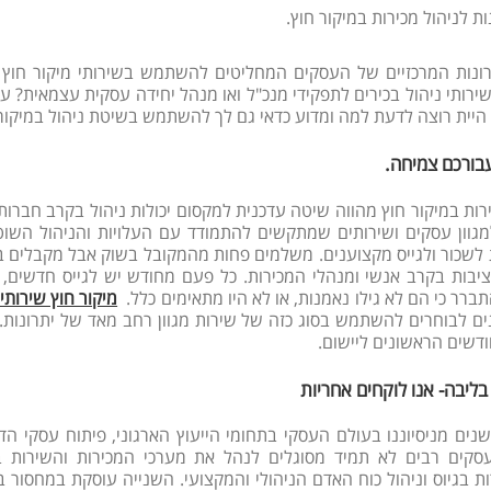
ירותי ניהול בכירים לתפקידי מנכ"ל ואו מנהל יחידה עסקית עצמאית? עד
היית רוצה לדעת למה ומדוע כדאי גם לך להשתמש בשיטת ניהול במיקור
עבורכם צמיחה.
ירות במיקור חוץ מהווה שיטה עדכנית למקסום יכולות ניהול בקרב חברו
מגוון עסקים ושירותים שמתקשים להתמודד עם העלויות והניהול השוטף
שכור ולגייס מקצוענים. משלמים פחות מהמקובל בשוק אבל מקבלים בדר
יציבות בקרב אנשי ומנהלי המכירות. כל פעם מחודש יש לגייס חדשים,
תברר כי הם לא גילו נאמנות, או לא היו מתאימים כלל.
מיקור חוץ שירותי
ים לבוחרים להשתמש בסוג כזה של שירות מגוון רחב מאד של יתרונות.
דשים הראשונים ליישום.
ליבה- אנו לוקחים אחריות
נים מניסיוננו בעולם העסקי בתחומי הייעוץ הארגוני, פיתוח עסקי הדר
סקים רבים לא תמיד מסוגלים לנהל את מערכי המכירות והשירות 
 בגיוס וניהול כוח האדם הניהולי והמקצועי. השנייה עוסקת במחסור בי