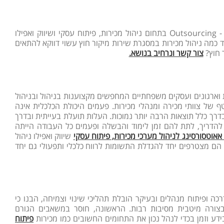
מהן היתרונות המרכזיים של העסקים המחליטים להשתמש בשירותי מיקור חוץ - Outsourcing בתחום ניהול מכירות, פיתוח עסקי ושיווק ואפילו
 כמה ניהול מכירות במסגרת שירות מיקור חוץ עשוי דווקא להתאים
 חוץ?
צור קשר ונרחיב בנושא.
ת וארגונים ועסקים משפחתיים המחפשים מקצוענות בניהול ובניהול
 של צוותי מכירה ומנהלי מכירות. פעמים היכולת הכלכלית אינה
ך כלל תוצאות הרבה יותר נמוכות. העלות תועלת בעייתית ובדרך
 להדריך, לתת להם זמן לימוד והבשלה ופעמים כל העבודה הייתה
 אאוטסורסינג לניהול מערכי מכירות, פיתוח עסקי
שיווק ואפילו ניהול
 הם מצטרפים יחד להגדלת התשומות לרווח כלכלי ותפעולי גם יחד
כה ופיתוח מנהלים ובעיקר הובלת תהליכי שינוי וצמיחה, הבנו כי
בצורה מיטבית מסיבות רבות. הראשונה, חוסר במשאבים הגורם
דע וזמן בכדי לנהל נכון את התחומים החשובים כמו מכירות
פיתוח