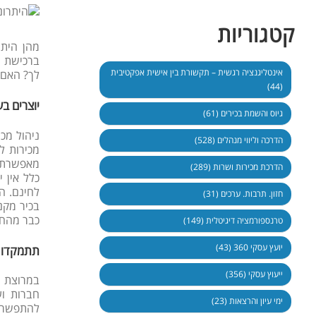
קטגוריות
ברכישת ש
אינטליגנציה רגשית – תקשורת בין אישית אפקטיבית
לך? האם 
(44)
יוצרים ב
גיוס והשמת בכירים (61)
ניהול מכ
הדרכה וליווי מנהלים (528)
מכירות ל
מאפשרת ל
הדרכת מכירות ושרות (289)
כלל אין 
לחינם. ה
חזון. תרבות. ערכים (31)
בכיר מקנ
כבר מהחו
טרנספורמציה דיגיטלית (149)
יועץ עסקי 360 (43)
תתמקדו ב
ייעוץ עסקי (356)
במרוצת ש
חברות וע
ימי עיון והרצאות (23)
להתפשרות