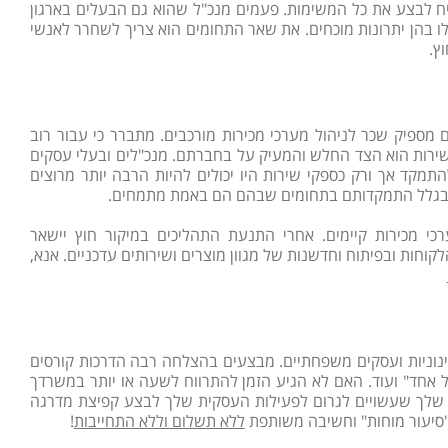
יח לבצע את כל המשימות. פעמים מנכ"ל שהוא גם הבעלים בארגון
ו בהן יתרונות מוכחים. את שאר התחומים הוא צריך לשחרר לאנשי
ץ.
ם מספיק שכר לניהול מערכי מכירות מורכבים. מתברר כי עבור רוב
מכירות וניהול מכירות ומערכי שירות הוא הצד החלש והמעיק על בחברתם. מנכ"לים ובעלי עסקים
תמקד אך ורק כספקי שירות היו יכולים להיות הרבה יותר מרוצים
את בגלל התמקדותם בתחומים שבהם הם באמת מתמחים.
רכי מכירות קיימים. אחרי התנעת התהליכים במיקור חוץ יישאר
חות ובפיתוח וחדשנות של מגוון מוצרים ושירותים עדכניים. אנא,
נוניות ועסקים משפחתיים. מבצעים בהצלחה רבה הדרכות קורסים
 על אחד" ועוד. האם לא הגיע הזמן להתרווח לשעה או יותר במשרדך
ק שלך שעשויים לגרום לפעילות העסקית שלך לבצע קפיצת מדרגה
 "סיעור מוחות" וחשיבה משותפת
ללא תשלום וללא התחייבות
!