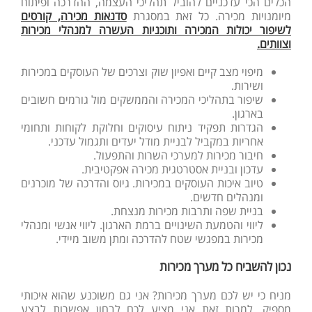
הכלים הכי עדכניים להוביל תהליכי העצמה, ההדרכה ופיתוח
מיומנויות מכירה. כל זאת במסגרת
סדנאות מכירה, קורסים
לשיפור יכולות המכירה ותוכניות העשרה למנהלי מכירות
וצוותים.
מיפוי מצב קיים ואפיון שוק וצרכים של העוסקים במכירות
ושירות.
שיפור בתהליכי המכירה והממשקים מול גורמים חשובים
בארגון.
הגדרות תפקיד ניתוח עיסוקים וחלוקת לקוחות ותחומי
אחריות במקביל לבניית מודל יעדים ותגמול עדכני.
חיבור מכירות למערכי השרות והתפעול.
עדכון ובניית אסטרטגית מכירה אפקטיבית.
טיוב איכות העוסקים במכירות. גיוס והדרכה של מוכרנים
ומנהלים חדשים.
בניית שפה ותרבות מכירות מנצחת.
ליווי והטמעת השינויים ברמת הארגון. ליווי אנשי ומנהלי
מכירות במפגשי שטח להדרכה ומתן משוב מיידי.
נכון להשביח כל מערך מכירות
מניח כי יש לכם מערך מכירות? אני גם משוכנע שהוא איכותי
מספיק. למרות זאת אני מציע לכם לבחון אפשרות לבצע