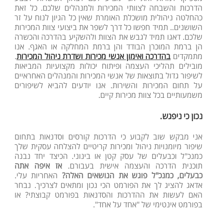
הדרכות והשבחה לצוותי המכירות ולמנהלים שלכם. כל זאת
כהחלטה ניהולית מושכלת האומרת שאין כל הגיון לנוח על זר
השושנים.. תמיד חפשו כל דרך לשפר את ביצועי צוות המכירות
שלכם. דאגו תמיד לגבש את הצוות ולהשקיע בהדרכה והכשרה
הן ברמת המוכרן הבודד והן ברמת המחלקה או האגף. אנו
מתמקדים
בהדרכה ואימון אנשי מכירות ושדרת ניהול המכירות
.
מובילים תהליכי העצמה ופיתוח יכולות מקצועיות המביאות
לשיפור גדול בתוצאות של אנשי המכירות והמנהלים האחראיים
על תחום המכירות והשירות. אנו יודעים להביא לשיפורים
משמעותיים בכל צוות מכירות קיים.
נכון כי ניפגש.
אני מבקש שוב לקבוע כי הדרכות קורסים וסדנאות בתחום
שיפור מיומנויות ניהול ומכירות קריטיים להצלחה עסקית שלך
כמנכ"ל וכבעלים של עסק קטן או בינוני. הכיצד יחד נבנה
תוכנית הדרכה והעצמה אישית בעבורם.
אז איפה אתה
כבעלים, כמנכ"ל פוגש את הנושאים האלה?
האחריות עלי.
אדאג להציג לך את הפורמט הכי נכון ומתאים לצרכיך. נבחר
האם לעשות את ההדרכות והסדנאות בפורמט קבוצתי? או
בפורמט אינטימי של "אחד על אחד".