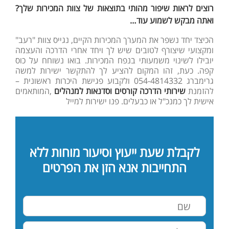
רוצים לראות שיפור מהותי בתוצאות של צוות המכירות שלך?
ואתה מבקש לשמוע עוד
…
הכיצד יחד נשפר את המערך המכירות הקיים, נגייס צוות "רעב"
ומקצועי שיצורף לטובים שיש לך ויחד אחרי הדרכה והעצמה
יובילו לשינוי משמעותי בנפח המכירות. בואו נשוחח על כוס
קפה. כעת, זהו המקום להציע לך להתקשר ישירות למשה
גרימברג 054-4814332 ולקבוע פגישת היכרות ראשונית –
להזמנת
שירותי הדרכה קורסים וסדנאות למנהלים
,המותאמים
אישית לך כמנכ"ל או כבעלים. פנו ישירות למייל
לקבלת שעת ייעוץ וסיעור מוחות ללא
התחייבות אנא הזן את הפרטים