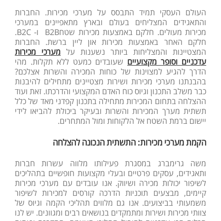
העולם העסקי תמיד התבסס על מערכי מכירות. החברות
והתאגידים המצליחים בעולם ובארץ מתאפיינים במערכי
מכירות מעולים. חלקם באמצעות מכירות שטחB2B ו- B2C.
חלקם האחר באמצעות מכירות און ליין ברשת. החברות
המצטיינות והמצליחות ביותר נשענות על
מערכי מכירות
עדכניים וסופר מקצועיים
שעובדים כמעט ללא תקלות. מהי
הדרך להגיע למצוינות של כוחות המכירה והשרות אצלכם?
בהבנתנו מערכי מכירות ושירות מצטיינים מתחילים להיבנות
כבר משלב התכנון וגיוס כוח האדם המקצועי והדרכתו. זאת ועוד
ההצלחה בתחום המכירות מתחילה בתכנון קפדני מאד של כלל
תשתית מערך המכירות והשרות ובעיקר ביכולת להביאו לידי
יישום ברמת השטח אל הלקוחות ומול המתחרים.
הקמת מערכי מכירות: התשתית הנכונה להצלחה
משה גרימברג במסגרת פעילותו מלווה עשרות חברות
ותאגידים, עסקים פרטיים ובעלי מקצועות חופשיים בתהליכים
לשיפור יכולות מכירה ושיווק. אנו עובדים עם מערכי מכירות
קיימים, מבצעים תוכניות הדרכה קורסים למכירות לשיפור
משמעותי בביצועים. אנו גם מלווים תהליכי הקמה וגיוס של
צוותי מכירות ושירות ומתמקדים בנושאים רבים ומגוונים. יש לנו