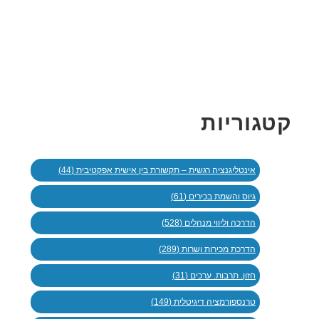
קטגוריות
אינטליגנציה רגשית – תקשורת בין אישית אפקטיבית (44)
גיוס והשמת בכירים (61)
הדרכה וליווי מנהלים (528)
הדרכת מכירות ושרות (289)
חזון. תרבות. ערכים (31)
טרנספורמציה דיגיטלית (149)