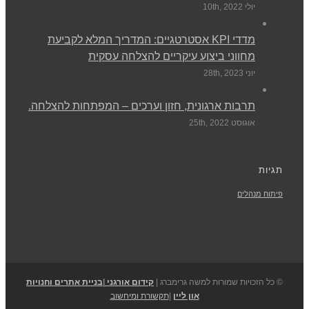
יולי 10th, 2022
מדדי KPI אסטרטגיים: המדריך המלא לקביעת
מחווני ביצוע עיקריים להצלחה עסקית
יוני 28th, 2023
תרבות ארגונית, חזון וערכים – המפתחות להצלחה.
אוגוסט 25th, 2022
תגיות
פיתוח מנהלים
© כל הזכויות שמורות למשה גרימברג |
קידום אורגני
|
בניית אתרים וחנויות
און ליין
|
תקשורת ומיחשוב