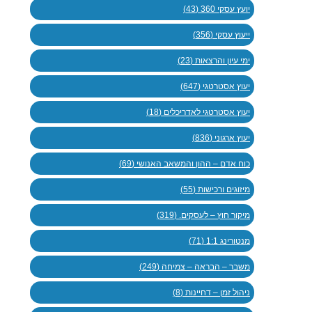
יועץ עסקי 360 (43)
ייעוץ עסקי (356)
ימי עיון והרצאות (23)
יעוץ אסטרטגי (647)
יעוץ אסטרטגי לאדריכלים (18)
יעוץ ארגוני (836)
כוח אדם – ההון והמשאב האנושי (69)
מיזוגים ורכישות (55)
מיקור חוץ – לעסקים. (319)
מנטורינג 1:1 (71)
משבר – הבראה – צמיחה (249)
ניהול זמן – דחיינות (8)