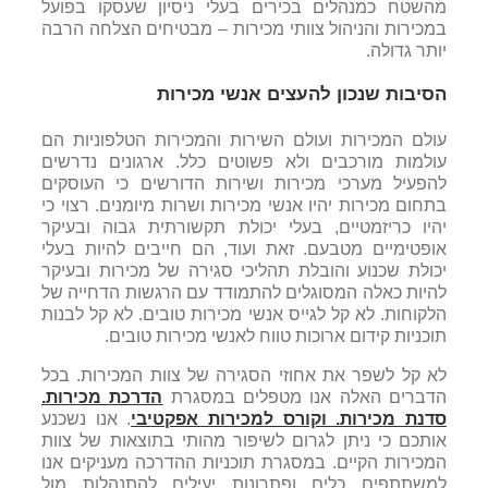
מהשטח כמנהלים בכירים בעלי ניסיון שעסקו בפועל
משבר - הבראה - צמיחה
,
ניהול שינויים וצמיחה
במכירות והניהול צוותי מכירות – מבטיחים הצלחה הרבה
יותר גדולה.
הסיבות שנכון להעצים אנשי מכירות
עולם המכירות ועולם השירות והמכירות הטלפוניות הם
עולמות מורכבים ולא פשוטים כלל. ארגונים נדרשים
להפעיל מערכי מכירות ושירות הדורשים כי העוסקים
בתחום מכירות יהיו אנשי מכירות ושרות מיומנים. רצוי כי
יהיו כריזמטיים, בעלי יכולת תקשורתית גבוה ובעיקר
אופטימיים מטבעם. זאת ועוד, הם חייבים להיות בעלי
יכולת שכנוע והובלת תהליכי סגירה של מכירות ובעיקר
להיות כאלה המסוגלים להתמודד עם הרגשות הדחייה של
הלקוחות. לא קל לגייס אנשי מכירות טובים. לא קל לבנות
תוכניות קידום ארוכות טווח לאנשי מכירות טובים.
לא קל לשפר את אחוזי הסגירה של צוות המכירות. בכל
הדברים האלה אנו מטפלים במסגרת
הדרכת מכירות.
סדנת מכירות. וקורס למכירות אפקטיבי
. אנו נשכנע
אותכם כי ניתן לגרום לשיפור מהותי בתוצאות של צוות
המכירות הקיים. במסגרת תוכניות ההדרכה מעניקים אנו
למשתתפים כלים ופתרונות יעילים להתנהלות מול