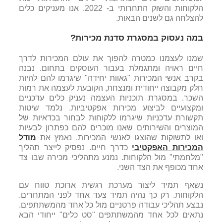
הלקוחות והשוק התחרותי ב- 2022. אנו מעניקים כלים
להצלחה גם לשנים הבאות.
במה נעסוק במסגרת סדנת מכירות?
שמנו לעצמנו כמטרה להפוך את עולם המכירות לדרך
חיים ראויה ומתגמלת בעבור העוסקים בתחום. נבנה
בקרב אנשי המכירות "גאוות יחידה" שיגרמו להם להיות
חלק מקבוצה ייחודית ומנצחת, הקובעת לעצמה את רמות
השכר. במסגרת תוכניות העצמה נעניק כלים עדכניים
ומקצועיים לביצוע מכירות אפקטיביות. נלמד שיטות
תקשורת עדכניות שיגרמו ללקוחות לבחור בכדאיות של
המוצרים והשירותים שאנו מוכרים להם כפתרון לבעיות
ואו לתשוקות שהוצגו לאנשי המכירות. נאמץ את
מודל
המכירות האפקטיבי
כדרך חיים. נפסיק לייצר תהליך
"מלחמתי" מול הלקוחות. נמנע מתהליכי מכירה שבו צד
אחד מכופף את הצד השני.
נשאף תמיד ליצור מערכת רגשית ארוכת טווח עם
הלקוחות. רק כך נהיה תמיד צעד אחד לפני המתחרים.
נבצע תהליכי עבודה פרטניים מול כל אחד מהמשתתפים.
נתאים לכל אחד מהמשתתפים "סט כלים" ייחודי הבא