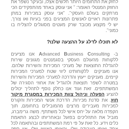
לחזק את התחומים היותר חלשים אצלו, ובעיקר נשפר את
החוזק המנטלי האומר: " אני עוסק באחד מהתפקידים הכי
מרתקים בעולם העסקי". "אני עוסק במכירות במתן
פתרונות ראויים לאנשים המציגים בפני בעיות ואו צורך.
יש לי מקצוע מכובד שרק מעטים מסוגלים להצליח בו
כמוני".
לא תוכלו לדלג על ההצעה שלנו?
ב-
C
usiness
B
dvanced
A
onsulting אנו מציעים
ללקוחות מהעולם העסקי בסגמנטים מגוונים שירות
להגדלת התוצאות של מערכי המכירות והשירות שלהם.
אנו מעניקים ללקוחותינו ליווי שטח למערכי המכירות
קיימים. מעניקים ייעוץ והדרכה למערכי המכירות והשירות
במטרה לשפר תוצאות ולהגדיל את אחוזי הסגירה של
המשתתפים. זאת ועוד אנו כחלק נוסף לתהליך יכולים
להציע
הפעלה וניהול צוות המכירות במסגרת מיקור
חוץ
. את סדנת מכירות. הדרכת אנשי המכירות והקורס
למכירות מעבירים מרצים מהמובילים בתחומם, תוך
הקפדה מלאה על יחס אישי לכל משתתף. משה גרימברג,
מוביל את התהליכים בפועל ובאחריותו לבצע התאמת
כלים וידע. כל זאת על פי רמת המשתתפים ובהתאמה לכל
אחד ואופי העבודה שלו, והאופי האישי שלו. אין ספק