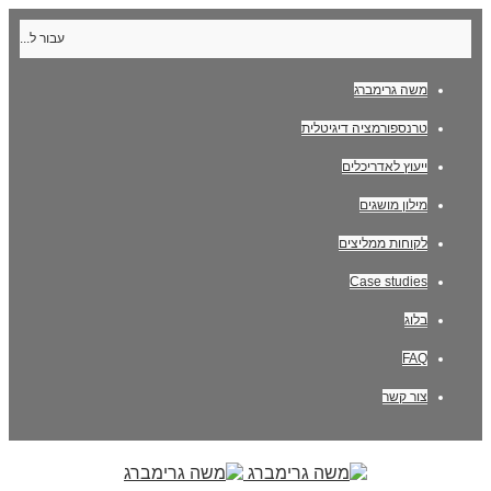
עבור ל...
משה גרימברג
טרנספורמציה דיגיטלית
ייעוץ לאדריכלים
מילון מושגים
לקוחות ממליצים
Case studies
בלוג
FAQ
צור קשר