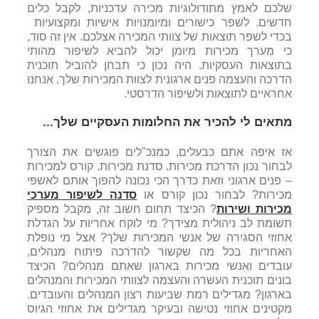
שלכם לאמץ מתודולוגיות מכירה עדכניות, לקבל כלים
חדשים. לשפר כישורים ומיומנויות אישיות ומקצועיות
בכדי לשפר תוצאות של צוותי המכירה אצלכם. אין זה סוד,
כי מערך מכירות מיומן יכול להביא לשיפור מהותי
בתוצאות העסקיות. היה נכון כי תבחן להוביל תוכנית
הדרכה והעצמה פנים ארגונית לצוות המכירות שלך. אנחנו
אחראיים לתוצאות ולשיפור הדרסטי.
מתאים לי להכיר את החלומות העסקיים שלך...
אז איפה אתם כבעלים, כמנכ"לים פוגשים את הצורך
לבחור נכון הדרכת מכירות. סדנת מכירות. קורס למכירות
– פנים ארגוני וזאת כדרך הכי נכונה להפוך אותם לאשפי
מכירות? לבחור נכון קורס או
סדנה לשיפור מערכי
מכירות ושירות
? הכיצד תחום חשוב זה, מקבל מספיק
תשומת לב ניהולית מצידך? מי לוקח אחריות על הגדלת
אחוזי הסגירה של אנשי המכירות שלך? אצל מי נופלת
האחריות בכל מה שקשור להדרכה פיתוח מנהלים,
עובדים ואנשי מכירות בארגון שאתם מנהלים? הכיצד
בונים תוכנית העשרה והעצמה לצוותי המכירות והמנהלים
בארגון? מגדילים רמת שביעות רצון המנהלים והעובדים.
מקטינים אחוזי נטישה ובעיקר מגדילים את אחוזי הגיוס