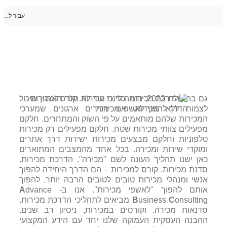
עבור ל...
גם בתחילת 2022, נדמה לי כי עוד לא נולד הארגון שיכול
לצמוח ללא מכירות. אנו מכירים ארגונים שמערכי
המכירות שלהם מותאמים על פי השוק והמתחרים. חלקם
מפעילים צוותי מכירות שטח. חלקם מפעילים רק מכירות
טלפוניות וחלקם מבצעים מכירות ישירות דרך אתרים
ומוקדי שירות ומכירה. בכל אחד מהמצבים המתוארים
כאן ישנו תהליך העונה לשם "מכירה". הדרכת מכירות.
סדנת מכירות. קורס למכירות – הם הדרך היחידה להפוך
אנשי ומנהלי מכירות טובים לטובים הרבה יותר. להפוך
אותם להפוך "לאשפי מכירות". אנו ב-
dvance
A
הדרכת מכירות. סדנה וקורס מכירות. –
C
usiness
B
onsulting מביאים לתהליכי הדרכת מכירות.
הדרך להפוך לאשפי מכירות
סדנאות מכירה. וקורסים במכירות, ניסיון רב שנים.
ההבנה העסקית העמוקה שלנו יחד עם הידע המקצועי
דף ראשי
/
בלוג
/
הדרכת מכירות ושרות
,
יעוץ אסטרטגי
,
יעוץ ארגוני
,
מיקור חוץ - לעסקים.
,