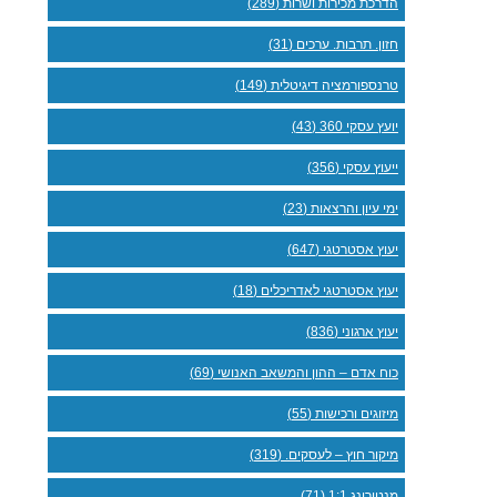
הדרכת מכירות ושרות (289)
חזון. תרבות. ערכים (31)
טרנספורמציה דיגיטלית (149)
יועץ עסקי 360 (43)
ייעוץ עסקי (356)
ימי עיון והרצאות (23)
יעוץ אסטרטגי (647)
יעוץ אסטרטגי לאדריכלים (18)
יעוץ ארגוני (836)
כוח אדם – ההון והמשאב האנושי (69)
מיזוגים ורכישות (55)
מיקור חוץ – לעסקים. (319)
מנטורינג 1:1 (71)