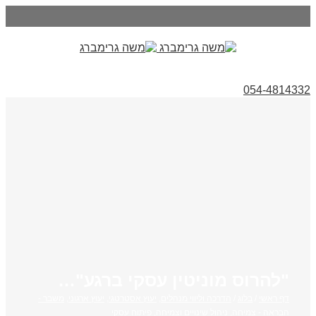
054-4814332
"להרוס מוניטין עסקי ברגע"…
דף ראשי
/
בלוג
/
הדרכה וליווי מנהלים
,
יעוץ אסטרטגי
,
יעוץ ארגוני
,
משבר -
הבראה - צמיחה
,
ניהול שינויים וצמיחה
,
פיתוח עסקי