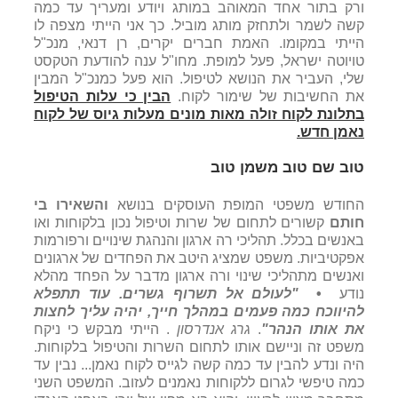
ורק בתור אחד המאוהב במותג ויודע ומעריך עד כמה
קשה לשמר ולתחזק מותג מוביל. כך אני הייתי מצפה לו
הייתי במקומו. האמת חברים יקרים, רן דנאי, מנכ"ל
טויוטה ישראל, פעל למופת. מחו"ל ענה להודעת הטקסט
שלי, העביר את הנושא לטיפול. הוא פעל כמנכ"ל המבין
את החשיבות של שימור לקוח.
הבין כי עלות הטיפול
בתלונת לקוח זולה מאות מונים מעלות גיוס של לקוח
נאמן חדש.
טוב שם טוב משמן טוב
החודש משפטי המופת העוסקים בנושא
והשאירו בי
חותם
קשורים לתחום של שרות וטיפול נכון בלקוחות ואו
באנשים בכלל. תהליכי רה ארגון והנהגת שינויים ורפורמות
אפקטיביות. משפט שמציג היטב את הפחדים של ארגונים
ואנשים מתהליכי שינוי ורה ארגון מדבר על הפחד מהלא
נודע
•
"לעולם אל תשרוף גשרים. עוד תתפלא
להיווכח כמה פעמים במהלך חייך, יהיה עליך לחצות
את אותו הנהר"
.
גרג אנדרסון
. הייתי מבקש כי ניקח
משפט זה וניישם אותו לתחום השרות והטיפול בלקוחות.
היה ונדע להבין עד כמה קשה לגייס לקוח נאמן... נבין עד
כמה טיפשי לגרום ללקוחות נאמנים לעזוב. המשפט השני