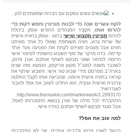
לוקח עשרים שנה כדי לבנות מוניטין וחמש דקות כדי
להרוס אותו
.
תקציר המנהלים החודש עוסק ביכולת
להרוס
מוניטין מקצועי ואישי
ברגע - עוסק בחוויה אישית
של שרות גרוע, חוויה משותפת שאולי כל אחד מאיתנו
חווים אבל מעטים מעיזים לקחת את הפגיעה צעד אחד
קדימה. בדה מרקר של סוף השבוע נחשפתי לסיפור אישי
הדומה לסיפור שאני מבקש לשתף אותכם. אורן פרנק,
לשעבר משנה למנכ"ל מקאן אריקסון, הנמצא מזה שנים
בארה"ב מפרסם מידי שבוע טור אישי. השבוע שיתף את
קוראיו בחוויה אישית איומה, שהביאה אותו לקבל החלטה
צרכנית ואישית ענקית. הוא החליט לעזוב את אפל ולעבור
לאנדרואיד.
http://www.themarker.com/markerweek/1.2093170.
התחברתי לכל מילה של אורן בנושא התמכרותו לאפל,
אבל מנגד מבקש לשתף אותכם בווידוי אישי.
למה עזב את אפל?
בניגוד לאורן פרנק ולרבים אחרים, אני לא התחברתי