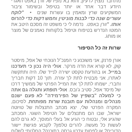
מתחבר מצוין לרעיון, והוא בא מפיו של וורן באפט האגדי
היודע דבר אחד או יותר בטיפול ובשימור ציבור
המשקיעים שרץ ומאמין בו עשרות שנים
•
"לוקח
עשרים שנה כדי לבנות מוניטין וחמש דקות כדי להרוס
אותו
. "
וורן באפט
. נדמה לי כי משפט זה מסכם היטב את
המוטו הנדרש בטיפוח וטיפול בלקוחות נאמנים של מוצר
או מותג.
שרות זה כל הסיפור
אורן פרנק, אני משוכנע כי המנכ"ל הנוכחי של אפל, מיסטר
קוק, לא קורא את הדה מרקר.
אולי היה נכון כי תעדכנו
במייל
.
או בהודעת טקסט ישירה לנייד שלו. היה ותתקשה
לאתרו, אני מבטיח לתת לך עזרה. תוך 10 דקות חבריך
וחברי, ישמחו לתת לך את המייל הפרטי של ממשיך דרכו
של מיסד אפל, סטיב ג'ובס.
אולי תופתע ותגלה גם אתה
כי למעלה "בשפיץ של הפירמידה" לא פעם ישנם
מנהלים ומנהלות עם תובנת שרות מפותחת
.
לסיכום,
המקרה הפרטי שלי, יצא מכתב התנצלות של טויוטה
ישראל, שבו הם מתנצלים על הטיפול השגוי. המכתב
שהגיע אלי, ובטוח כי הגיע אל בעלי המוסך, לא גרם להם
לעשות כל מעשה. להרים טלפון? לקבוע פגישת יישור
הדורים? או לפחות עדכון גרסה בתוכנה? החלטתי לשלוח