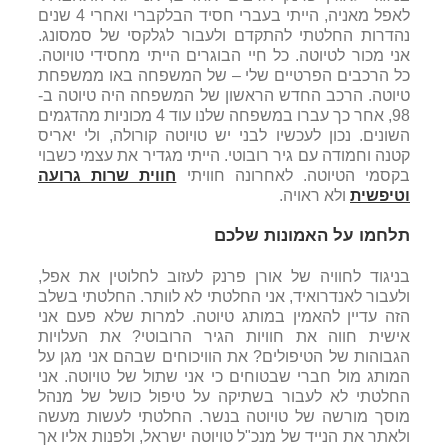
לאפל מאניה, הייתי בעברי חסיד הבלקברי ואחרי 4 שנים
נהדרות החלטתי להתקדם ולעבור לגלקסי של סמסונג.
אני מכור לטיוטה. כל חיי הבוגרים הייתי מחסידי טויוטה.
כל הרכבים הפרטיים שלי – של המשפחה באו ממשפחת
טיוטה. הרכב החדש הראשון של המשפחה היה טיוטה ב-
98, אחר כך עברו במשפחה שלנו עוד 4 מכוניות מהדגמים
השונים. נכון לעכשיו לבני יש טויוטה קורולה, ולי יאריס
קטנה וחמודה עם גיר רובוטי. הייתי מגדיר את עצמי כשבוי
בקסמי הטיוטה. לאחרונה חוויתי
חווית שרות גרועה
וטיפשית
ולא ראויה.
תלחמו על האמונות שלכם
בניגוד לחוויה של אורן פרנק לעזוב לחלוטין את אפל,
ולעבור לאנדרואיד, אני החלטתי לא לוותר. החלטתי בשלב
הזה עדיין להאמין במותג טיוטה. למרות שלא פעם אני
אישית חווה את חוויות הגיר הרובוטי? את העלויות
הגבוהות של הטיפולים? את הוויכוחים שבהם אני מגן על
המותג מול חברי שבטוחים כי אני שתול של טויוטה. אני
החלטתי לא לעבור בשתיקה על טיפול כושל של מנהל
מוסך מורשה של טויוטה בנשר. החלטתי לעשות מעשה
ולאתר את הנייד של מנכ"ל טויוטה ישראל, ולפנות אליו אך