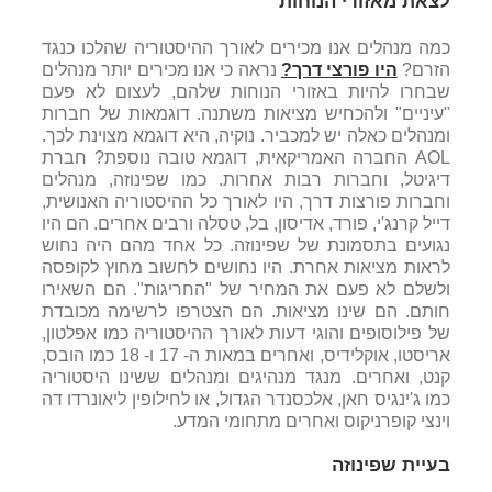
לצאת מאזורי הנוחות
כמה מנהלים אנו מכירים לאורך ההיסטוריה שהלכו כנגד
הזרם?
היו פורצי דרך?
נראה כי אנו מכירים יותר מנהלים
שבחרו להיות באזורי הנוחות שלהם, לעצום לא פעם
"עיניים" ולהכחיש מציאות משתנה. דוגמאות של חברות
ומנהלים כאלה יש למכביר. נוקיה, היא דוגמא מצוינת לכך.
AOL החברה האמריקאית, דוגמא טובה נוספת? חברת
דיגיטל, וחברות רבות אחרות. כמו שפינוזה, מנהלים
וחברות פורצות דרך, היו לאורך כל ההיסטוריה האנושית,
דייל קרנג'י, פורד, אדיסון, בל, טסלה ורבים אחרים. הם היו
נגועים בתסמונת של שפינוזה. כל אחד מהם היה נחוש
לראות מציאות אחרת. היו נחושים לחשוב מחוץ לקופסה
ולשלם לא פעם את המחיר של "החריגות". הם השאירו
חותם. הם שינו מציאות. הם הצטרפו לרשימה מכובדת
של פילוסופים והוגי דעות לאורך ההיסטוריה כמו אפלטון,
אריסטו, אוקלידיס, ואחרים במאות ה- 17 ו- 18 כמו הובס,
קנט, ואחרים. מנגד מנהיגים ומנהלים ששינו היסטוריה
כמו ג'ינגיס חאן, אלכסנדר הגדול, או לחילופין ליאונרדו דה
וינצי קופרניקוס ואחרים מתחומי המדע.
בעיית שפינוזה