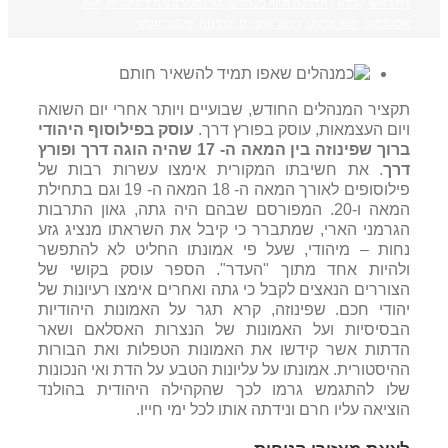
דף ראשי
/
בלוג
/
הדרכה וליווי מנהלים
,
טרנספורמציה דיגיטלית
,
יעוץ
אסטרטגי
,
יעוץ ארגוני
,
ניהול שינויים וצמיחה
,
פיתוח עסקי
תקציר המנהלים החודש, שבועיים ויותר אחרי יום השואה
ויום העצמאות, עוסק בפורץ דרך.
עוסק בפילוסוף היהודי
ברוך שפינוזה בין המאה ה- 17 שהיה הוגה דרך ופורץ
דרך
. את חשיבתו המקורית אימצו עשרות רבות של
פילוסופים לאורך המאה ה- 18 המאה ה- 19 וגם בתחילת
המאה ו-20. המפורסם שבהם היה גתה, גאון התרבות
הגרמני הארי, שמתברר כי קיבל את השראתו מנציג גזע
נחות – מיהודי, שעל פי אמונתו החליט לא להתפשר
ולהיות אחד מתוך "העדר". הספר עוסק בקושי של
הצוררים הנאצים לקבל כי גתה ואחרים אימצו רעיונות של
יהודי חכם. שפינוזה, קרא תגר על האמונות היהודיות
הבסיסיות ועל האמונות של הנצרות האסלאם ושאר
הדתות אשר קידשו את האמונות הטפלות ואת הבורות
ההיסטורית. אמונתו על עליונות הטבע על הדת ואי הנכונות
שלו להתגמש גרמו לכך שהקהילה היהודית בהולנד
הוציאה עליו חרם ונידתה אותו לכל ימי חייו.