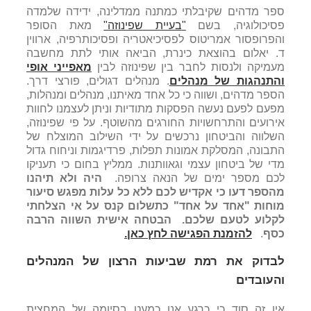
ספר מדהים שקיבלתי כמתנה ממדלינה, ידידה שלמדה
פסיכולוגיה, בשם
"
בעיית שפינוזה"
מאת הסופר
והפרופסור אמריטוס לפסיכיאטריה ופסיכותרפיה, ארווין
ד. יאלום בהוצאת כינרת, הביאה אותי לתת מחשבה
מעמיקה ולנסות לחבר בין שפינוזה לבין
מאפייני אופי
והתנהגות של מנהלים
. מנהלים דגולים, פורצי דרך.
הספר מדהים, ושווה כי כל אחד מאיתנו, מנהלים ומנהלות,
מפעם לפעם נעשה הפסקות מתודיות וניתן לעצמנו לחוות
אירועים והתרחשויות החורגים מהשוטף. על פי שפינוזה,
השלווה והביטחון נרכשים על ידי השילוב המוצלח של
התבונה, המסלקת אמונות תפלות, פרדיגמות וניחוח גדול
מדי של ביטחון עצמי וגאוותנות. ממליץ בחום כי תעניקו
לכם מספר ימים של הנאה צרופה.
היה ולא תיהנו
מהספר דעו כי אקדיש לכם ללא כל עלות מפגש סיעור
מוחות "אחד על אחד
"
כתשלום קנס על אי הצלחתי
לקלוע לטעם שלכם
.
הבטחה אישית השווה הרבה
כסף
.
להזמנת הפגישה לחץ כאן.
לבדוק את רמת שביעות הרצון של המנהלים
והעובדים
אין זה סוד כי כרגע אנו כמעט בסיומה של המחצית