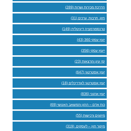
הדרכת מכירות ושרות (289)
חזון. תרבות. ערכים (31)
טרנספורמציה דיגיטלית (149)
יועץ עסקי 360 (43)
ייעוץ עסקי (356)
ימי עיון והרצאות (23)
יעוץ אסטרטגי (647)
יעוץ אסטרטגי לאדריכלים (18)
יעוץ ארגוני (836)
כוח אדם – ההון והמשאב האנושי (69)
מיזוגים ורכישות (55)
מיקור חוץ – לעסקים. (319)