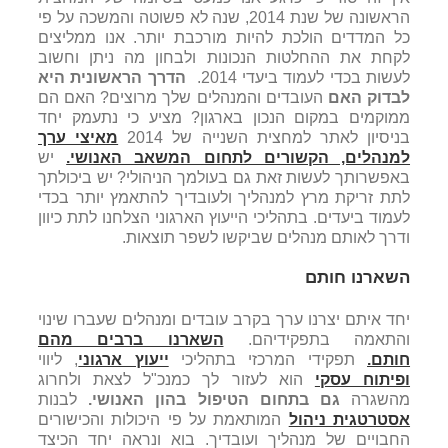
הראשונה של שנת 2014, שנה לא פשוטה והמשכה על פי
כל המדדים הולכת להיות מורכבת יותר. אנו ממליצים
לקחת את ההחלטות הנכונות ולבחון מה ניתן וחשוב
לעשות בכדי לעמוד ביעדי 2014.
הדרך הראשונית היא
לבדוק האם
העובדים והמנהלים שלך מרוצים? האם הם
ממוקמים במקום הנכון בארגון? מציע כי נתעמק יחד
בניסיון לאתר למחצית השנייה של 2014
מאיצי ערך
למנהלים, הקשורים לתחום המשאב האנושי.
יש
באפשרותך לעשות זאת גם בעולמך הניהולי? יש ביכולתך
לתת זריקת מרץ למנהליך ולעובדיך להתאמץ יותר בכדי
לעמוד ביעדים. בתהליכי הייעוץ הארגוני הצלחנו לתת כיוון
ודרך לאותם מנהלים שביקשו לשפר תוצאות.
השארנו חותם
יחד איתם יצרנו ערך בקרב עובדים ומנהלים שעברו שינוי
והתאמה בתפקידיהם.
השארנו ברבים מהם
חותם.
תפקידי המרכזי בתהליכי
ייעוץ ארגוני
, ליווי
ופיתוח עסקי
הוא לעזור לך כמנכ"ל לצאת ולחרוג
מהשגרה
גם בתחום הטיפול בהון האנושי.
לבנות
אסטרטגית ניהול
המותאמת על פי היכולות והכישורים
החבויים של מנהליך ועובדיך. בוא ונראה יחד הכיצד