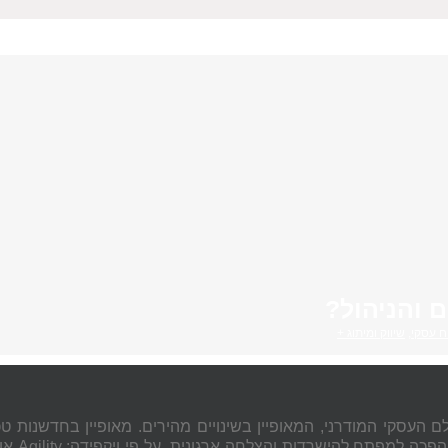
 והניהול?
ח עסקי
,
שיווק ומיתוג +
לם העסקי המודרני, המאופיין בשינויים מהירים. מאופיין בחדשנות 
אג'ילי