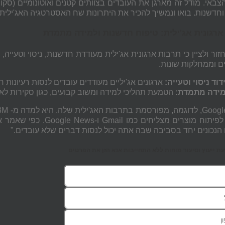
הצבאי. מודל זה מארגן את העובדים בצוותים קטנים ואוטונומיים (ס
וחדשנות. בואו ונמשיך להכיר את היתרונות שח האסטרטגיה האג'ילית
ארגונית אג'ילית: טיפוח חדשנות ולמידה מתמדת
זור ולציין כי תרבות ארגונית אג'ילית מעודדת חדשנות, ניסוי וטעיי
ים וממחלקות שונות.
דוד ניסוי וטעייה:
ארגונים אג'יליים מעודדים עובדים לנסות רעיונות 
ידה מתמדת:
הטמעת תהליכי למידה ומשוב קבועים, כגון סקירות לאחר פעולה ( Reviews
הנכונים יחד בסביבה שבה אתה יכול לנסות דברים שלא עובדים."
 ייעוץ וסיעור מוחות ללא התחייבות אנא הזן את הפרטים