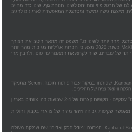
של תרגול פיזי ומתייחס לשינוי תנוחת גוף. שינוי כזה מחייב
'ילית, מייצגת גישה גמישה ומסתגלת המאפשרת לארגונים להגיב
מסתגל מהר יותר לשינויים." משפט זה מתאר היטב את הצורך
באג'יליות בעולם העסקי המודרני. מחקר שנערך על ידי McKinsey & Company בשנת 2020 מצא כי חברות אג'יליות מגיבות מהר יותר
 יותר של עובדים. שווה לקרוא את המאמר עד סופו. ולהבין מהי
דעו כי אג'יליות עסקית - Agility מאמצת עקרונות מתודולוגיות כמו Scrum ו-Kanban, שפותחו במקור עבור פיתוח תוכנה. Scrum מתמקד
יישום עקרונות Scrum כולל הגדרת "ספרינטים" עסקיים - תקופות קצרות של 2-4 שבועות בהן צוותים בארגון
יקטים ומשימות מאפשר שקיפות גבוהה וזיהוי מהיר של צווארי בקבוק וחוליות
לדוגמה, חברת Spotify אימצה מודל אג'ילי ייחודי המשלב עקרונות של Scrum ו-Kanban. המכונה "מודל הסקוואדים" שם שנלקח מעולם