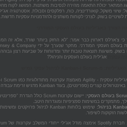
ג המתאר יכולת התאמה מהירה לנסיבות משתנות. המושג לקוח מהעולם 
ל: שיווי משקל, קואורדינציה, כוח, רפלקסים וסבולת. אסטרטגיה אג
 לשינויים בשוק. לצרכי לקוחות משתנים ולהזדמנויות עסקיות חדשות.
ת הצורך באג'יליות בעולם העסקי המודרני
 כי צ'ארלס דארווין כבר אמר: "לא החזק ביותר שורד, אלא זה ה
 בשוק. משיגות תוצאות טובות יותר ומדווחות על שביעות רצון גבוהה
ה עסקית
אג'ילית בעולם העסקים והניהול?
 מ-Scrum ו-Kanban לניהול עסקי גמיש
ם קצרים (ספרינטים), בעוד Kanban מדגיש זרימת עבודה חלקה וויזואליזציה של תהליכים.
Scr
בעולם העסקי:
ך, מתמקדים במשימות ספציפיות ומוגדרות היטב.
Kanb
בניהול:
שימוש בלוחות Kanban לניהול פרו
שות הזקוקות לשיפור.