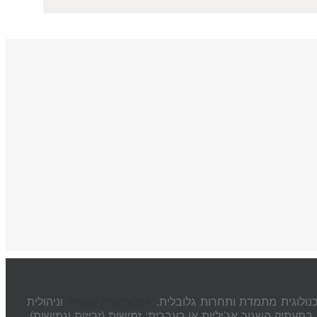
טכנולוגית מתמדת ותחרות גלובלית.
אסטרטגיה עסקית
וניהולית
ת הפכה למפתח להישרדות והצלחה ארגונית. על פי ויקפידה: Agility או בתעתיק השגור אג'יליות או בעברית: זמישות (זריזות וגמישות).