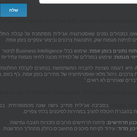
חלטות מבוססת נתונים: כלים אנליטיים לאסטרטגיה אג'ילי
נו כמנהלים נפנים שאסטרטגיה אג'ילית מסתמכת על קבלת החלטות
 לניתוח מגמות שוק, התנהגות צרכנים וביצועי עסקיים בזמן אמת.
תוח נתונים בזמן אמת:
שימוש בכלי Business Intelligence לניטור
מ
זוי מגמות:
שימוש במודלים של למידת מכונה לחיזוי מגמות עתידיות ולז
Amazon היא דוגמה מצוינת לחברה המשתמשת בנתונים לקבלת החלט
צרכנים. ניהול מלאי ואופטימיזציה של מחירים בזמן אמת. ג'ף בזוס, מ
ברים שאחרים לא רואים."
יכונים בסביבה אג'ילית: אסטרטגיות להתמודדות עם אי-ודא
יהול סיכונים
בסביבה אג'ילית מחייב גישה שונה מהמסורתית. במקו
בהגברת היכולת להגיב במהירות לסיכונים בלתי צפויים.
נון תרחישים:
פיתוח תרחישים מרובים ותכניות תגובה גמישות.
כון מדוד:
עידוד לקיחת סיכונים מחושבים כחלק מתהליך החדשנות.