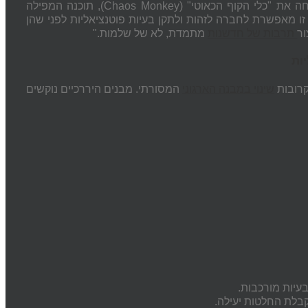
קחו דוגמה: חברת Netflix מדגימה היטב ניהול סיכונים אג'ילי. החברה פיתחה את "כלי הקוף הכאוטי" (Chaos Monkey), תוכנה המפילה
ו מאפשרת לחברה לזהות ולתקן בעיות פוטנציאליות לפני שהן
תרבות של חדשנות
מתמדת, לא של שלמות."
ות
קרובות
שינוי במבנה הארגוני
המסורתי. מבנים היררכיים נוקשים
בעיות מורכבות.
בלת החלטות יעילה.