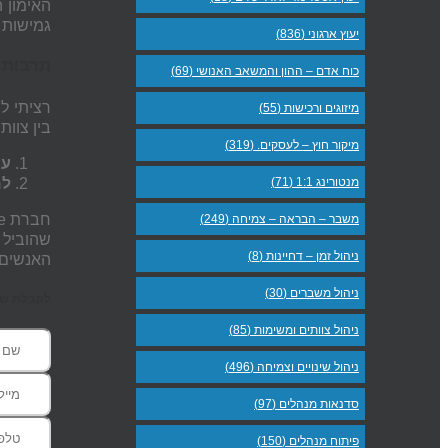
האימון 
גמישות 
יעוץ ארגוני (836)
תרבות 
כוח אדם – ההון והמשאב האנושי (69)
רציתי לח
מיזוגים ורכישות (55)
בין צוות
מיקור חוץ – לעסקים. (319)
עי
מנטורינג 1:1 (71)
למ
משבר – הבראה – צמיחה (249)
ניהול זמן – דחיינות (8)
האנשים 
ניהול משברים (30)
לקבלת שעת
ניהול צוותים ומשימות (85)
ניהול שינויים וצמיחה (496)
סדנאות מנהלים (97)
פיתוח מנהלים (150)