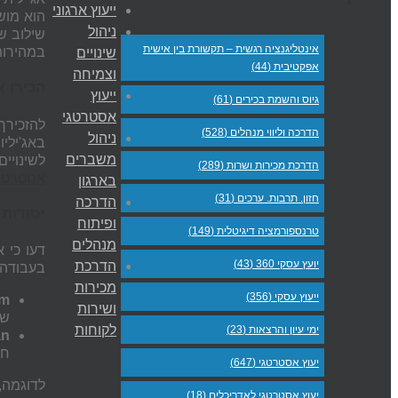
ייעוץ ארגוני
הוא מוש
ניהול
שילוב ש
אינטליגנציה רגשית – תקשורת בין אישית
במהירות
שינויים
אפקטיבית (44)
וצמיחה
הכירו א
ייעוץ
גיוס והשמת בכירים (61)
אסטרטגי
להזכירך
הדרכה וליווי מנהלים (528)
ניהול
משברים
לשינויים
הדרכת מכירות ושרות (289)
אסטרטגי
בארגון
חזון. תרבות. ערכים (31)
הדרכה
יסודות האג'יליות:
ופיתוח
טרנספורמציה דיגיטלית (149)
מנהלים
יועץ עסקי 360 (43)
הדרכת
בעבודה באינטרוולי
מכירות
ייעוץ עסקי (356)
um
ושירות
של
לקוחות
ימי עיון והרצאות (23)
an
חל
יעוץ אסטרטגי (647)
יעוץ אסטרטגי לאדריכלים (18)