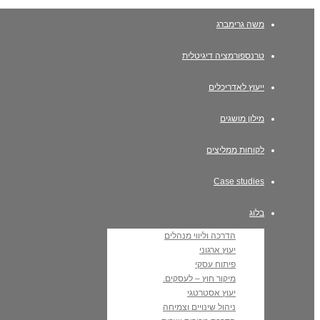
משה גרימברג
טרנספורמציה דיגיטלית
ייעוץ לאדריכלים
מילון מושגים
לקוחות ממליצים
Case studies
בלוג
הדרכה וליווי מנהלים
יעוץ ארגוני
פיתוח עסקי
מיקור חוץ – לעסקים.
יעוץ אסטרטגי
ניהול שינויים וצמיחה