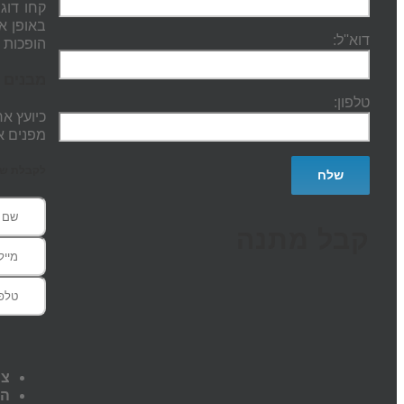
באופן א
דוא''ל:
הופכות לקריט
מבנים א
טלפון:
כיועץ א
מפנים א
לקבלת שעת
קבל מתנה
צו
הי