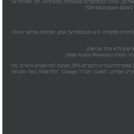
קוואדים). כאלה המתמקדים במשימות ספציפיות, תוך שמירה על
 בעולם העסקים והניהול?
ה, ולמידה מתמדת. היא מבוססת על אמון, שקיפות ושיתוף פעולה
חדשים ללא פחד מכישלון.
After Action).
חברת Google, לדוגמה, מפורסמת בתרבות האג'ילית שלה. היא למדה מ- 3M ומעודדת עובדים להקדיש 20% מזמנם לפרויקטים אישיים. מה
שהוביל לפיתוח מוצרים מצליחים כמו Gmail ו-Google News. כפי שאמר אריק שמידט, לשעבר מנכ"ל Google: "החדשנות באה מהנחת