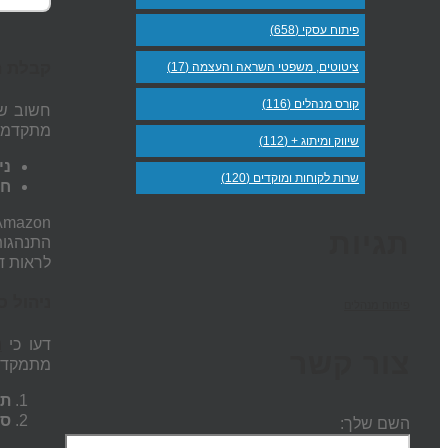
פיתוח עסקי (658)
קבלת ה
ציטוטים, משפטי השראה והעצמה (17)
קורס מנהלים (116)
חשוב שא
מתקדמים
שיווק ומיתוג + (112)
ני
שרות לקוחות ומוקדים (120)
חי
תגיות
התנהגות 
לראות ד
ניהול ס
פיתוח מנהלים
דעו כי
נ
צור קשר
מתמקדת 
תכ
סי
השם שלך: