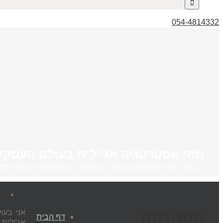
054-4814332
מהי אסטרטגיה אג'ילית בעולם העסקים
דף ראשי
/
בלוג
/
טרנספורמציה דיגיטלית
,
ייעוץ עסקי
,
יעוץ אסטרטגי
,
יעוץ ארגוני
,
פיתו
אני בעו
קטגוריות
דף הבית