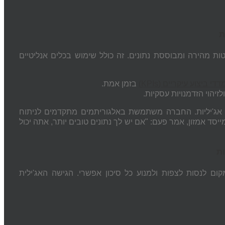
ת
 מהירה ומבוססת נתונים. זה כולל שימוש בכלים אנליטיים
דדי ביצוע עיקריים (KPIs)
בזמן אמת.
יהוי הזדמנויות עסקיות.
ות אג'יליות. החברה משתמשת באלגוריתמים מתקדמים לניתוח
ייסד אמזון, אמר פעם: "אם יש לך נתונים טובים יותר, אתה יכול
ות
ם לנסות לצפות ולמנוע כל סיכון אפשרי. הגישה האג'ילית