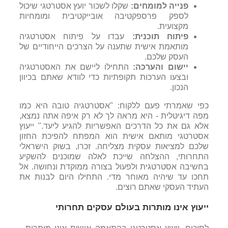
פנייה למומחים:
שקלו לשכור יועץ אסטרטגי שיכול
לספק פרספקטיבה אובייקטיבית ומומחיות
מקצועית.
פיתוח תוכנית:
עבדו על פיתוח אסטרטגיה
מותאמת אישית שתענה על הצרכים הייחודיים של
העסק שלכם.
יישום והערכה:
התחילו ליישם את האסטרטגיה
ובצעו הערכות תקופתיות כדי לוודא שאתם בכיוון
הנכון.
כפי שאמרתי פעם ללקוח: "אסטרטגיה טובה היא כמו
מפה דיגיטלית - היא מראה לך לא רק איפה אתה נמצא,
אלא גם את כל הדרכים האפשריות להגיע ליעד." ייעוץ
אסטרטגי מותאם אישית הוא המפתח להפיכת החזון
שלכם למציאות עסקית מצליחה.
זכרו, בשוק הישראלי
התחרותי, ההצלחה שייכת לאלה שמוכנים להשקיע
בחשיבה אסטרטגית ולפעול בצורה ממוקדת ונחושה. אל
תחכו עד שיהיה מאוחר מדי. התחילו היום לבנות את
העתיד העסקי שאתם רוצים.
ייעוץ אינו מותרות בעולם עסקים תחרותי