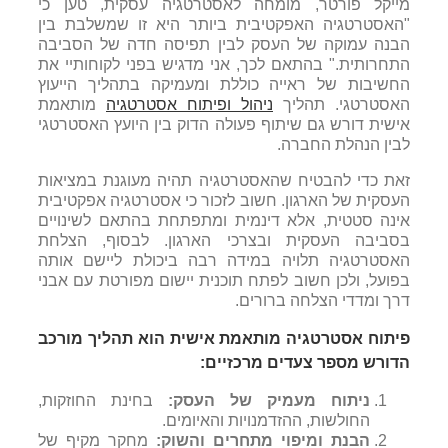
מייקל פורטר, מומחה לאסטרטגיה עסקית, טען כי
"האסטרטגי
ה האפקטיבית ביותר היא זו שמשלבת בין
הבנה עמוקה של העסק לבין תפיסה חדה של הסביבה
התחרותית." בהתאם לכך, אני מדגיש בפני לקוחותיי את
החשיבות של ראייה כוללת ומעמיקה בתהליך הייעוץ
האסטרטגי
.
תהליך
ניהול ופיתוח אסטרטגיה
מותאמת
אישית דורש גם שיתוף פעולה הדוק בין היועץ האסטרטגי
לבין הנהלת החברה.
זאת כדי להבטיח שהאסטרטגיה תהיה מעוגנת במציאות
העסקית של הארגון. חשוב לזכור כי אסטרטגיה אפקטיבית
אינה סטטית, אלא דינמית ומתפתחת בהתאם לשינויים
בסביבה העסקית ובצרכי הארגון. לבסוף, הצלחת
האסטרטגיה תלויה במידה רבה ביכולת ליישם אותה
בפועל, ולכן חשוב לפתח תוכנית יישום מפורטת עם אבני
דרך ומדדי הצלחה ברורים
.
פיתוח אסטרטגיה מותאמת אישית הוא תהליך מורכב
הדורש מספר צעדים מרכזיים:
ניתוח מעמיק של העסק:
בחינת החוזקות,
החולשות, ההזדמנויות והאיומים.
הבנת ומיפוי מתחרים והשוק:
מחקר מקיף של