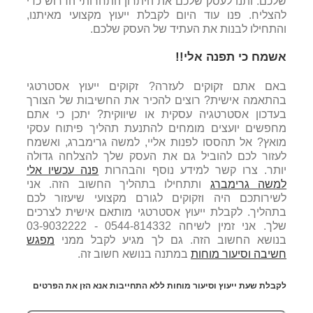
שלכם. ותנו לעסק שלכם את היתרון התחרותי הדרוש כדי
להצליח. פנו עוד היום לקבלת ייעוץ מקצועי מאיתנו,
והתחילו לבנות את העתיד של העסק שלכם
.
אשמח כי תפנה אלי!!
באם אתם זקוקים לעזרה? זקוקים ייעוץ אסטרטגי
בהתאמה אישית? רוצים להכיר את החשיבות של הצורך
בעדכון אסטרטגיה עסקית או שיווקית? יתכן כי אתם
מחפשים יועצים מומחים להתנעת תהליך פיתוח עסקי
מואץ? אל תהססו לפנות אליי, למשה גרימברג, ואשמח
לעזור לכם להוביל גם את העסק שלך להצלחה גדולה
יותר. צרו קשר למידע נוסף והבהרות
פנה עכשיו אלי
למשה גרימברג
ותתחילו בתהליך החשוב הזה. אני
לשירותכם היה וזקוקים לגורם מקצועי שיעזור לכם
בתהליך. לקבלת ייעוץ אסטרטגי מותאם אישית לצרכים
שלך. אני זמין לשיחה 0544-814332 - 03-9032222
בנושא החשוב הזה. גם לך מגיע לקבל ממני
מפגש
חשיבה וסיעור מוחות
במתנה בנושא חשוב זה
.
לקבלת שעת ייעוץ וסיעור מוחות ללא התחייבות אנא הזן את הפרטים