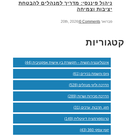
ניהול פיננסי: מדריך למנהלים להבטחת
יציבות וצמיחה
פברואר 20th, 2026
0 Comments
|
קטגוריות
אינטליגנציה רגשית – תקשורת בין אישית אפקטיבית (44)
גיוס והשמת בכירים (61)
הדרכה וליווי מנהלים (528)
הדרכת מכירות ושרות (289)
חזון. תרבות. ערכים (31)
טרנספורמציה דיגיטלית (149)
יועץ עסקי 360 (43)