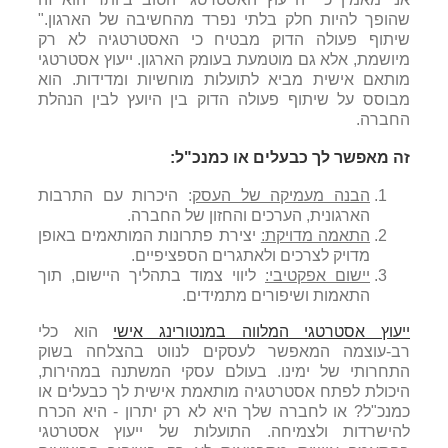
שהופך להיות חלק בלתי נפרד מהחשיבה של הארגון."
שיתוף פעולה הדוק מבטיח כי האסטרטגיה לא רק
מיושמת, אלא גם מוטמעת בעומק הארגון. ייעוץ אסטרטגי
מותאם אישית מביא לתועלות מוחשיות ומדידות. הוא
מבוסס על שיתוף פעולה הדוק בין היועץ לבין הנהלת
החברה.
זה מאפשר לך כבעלים או כמנכ"ל:
הבנה מעמיקה של העסק
: היכרות עם התרבות
הארגונית, הערכים והחזון של החברה.
התאמה מדויקת:
יצירת פתרונות המותאמים באופן
מדויק לצרכים ולאתגרים הספציפיים.
יישום אפקטיבי:
ליווי צמוד בתהליך היישום, תוך
התאמות ושיפורים מתמידים.
ייעוץ אסטרטגי המלווה במנטורינג אישי
הוא כלי
רב-עוצמה המאפשר לעסקים לנווט בהצלחה בשוק
התחרותי של ימינו. בעולם עסקי המשתנה במהירות,
היכולת לפתח אסטרטגיה מותאמת אישית לך כבעלים או
כמנכ"ל? או לחברה שלך היא לא רק יתרון - היא הכרח
להישרדות ולצמיחה. התועלות של ייעוץ אסטרטגי