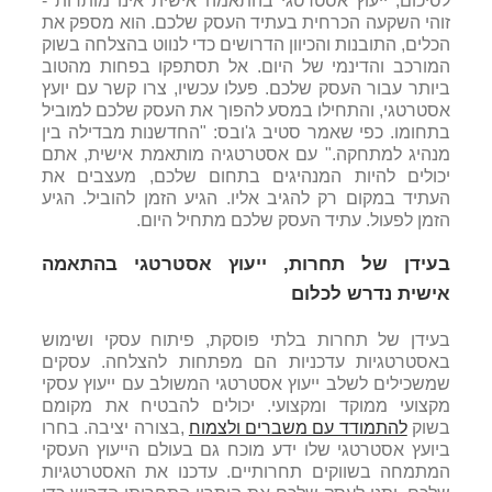
לסיכום, ייעוץ אסטרטגי בהתאמה אישית אינו מותרות -
זוהי השקעה הכרחית בעתיד העסק שלכם. הוא מספק את
הכלים, התובנות והכיוון הדרושים כדי לנווט בהצלחה בשוק
המורכב והדינמי של היום. אל תסתפקו בפחות מהטוב
ביותר עבור העסק שלכם. פעלו עכשיו, צרו קשר עם יועץ
אסטרטגי, והתחילו במסע להפוך את העסק שלכם למוביל
בתחומו. כפי שאמר סטיב ג'ובס: "החדשנות מבדילה בין
מנהיג למתחקה." עם אסטרטגיה מותאמת אישית, אתם
יכולים להיות המנהיגים בתחום שלכם, מעצבים את
העתיד במקום רק להגיב אליו. הגיע הזמן להוביל. הגיע
הזמן לפעול. עתיד העסק שלכם מתחיל היום.
בעידן של תחרות
, ייעוץ אסטרטגי בהתאמה
אישית נדרש לכלום
בעידן של תחרות בלתי פוסקת, פיתוח עסקי ושימוש
באסטרטגיות עדכניות הם מפתחות להצלחה. עסקים
שמשכילים לשלב ייעוץ אסטרטגי המשולב עם ייעוץ עסקי
מקצועי ממוקד ומקצועי. יכולים להבטיח את מקומם
בשוק
להתמודד עם משברים ולצמוח
,
בצורה יציבה. בחרו
ביועץ אסטרטגי שלו ידע מוכח גם בעולם הייעוץ העסקי
המתמחה בשווקים תחרותיים. עדכנו את האסטרטגיות