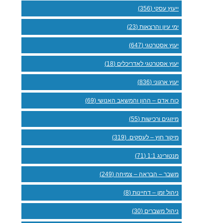
ייעוץ עסקי (356)
ימי עיון והרצאות (23)
יעוץ אסטרטגי (647)
יעוץ אסטרטגי לאדריכלים (18)
יעוץ ארגוני (836)
כוח אדם – ההון והמשאב האנושי (69)
מיזוגים ורכישות (55)
מיקור חוץ – לעסקים. (319)
מנטורינג 1:1 (71)
משבר – הבראה – צמיחה (249)
ניהול זמן – דחיינות (8)
ניהול משברים (30)