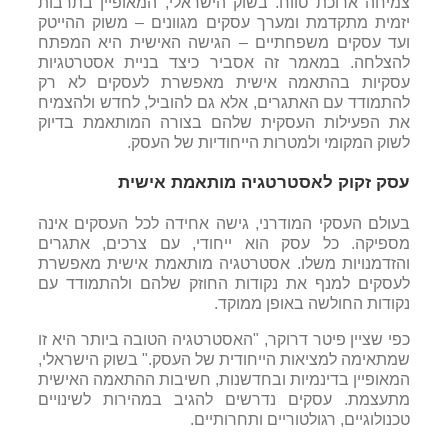
צמיחה ארוכת טווח. בשוק הישראלי, המאופיין בתרבות
יזמית מתקדמת ומערך עסקים מגוונים – משוק ההייטק
ועד עסקים משפחתיים – הגישה האישית היא המפתח
להצלחה. במאמר זה אסביר כיצד בניית אסטרטגיות
עסקיות בהתאמה אישית מאפשרת לעסקים לא רק
להתמודד עם האתגרים, אלא גם להוביל, לחדש ולהצמיח
את הפעילות העסקית שלהם בצורה המותאמת בדיוק
לשוק המקומי ולמטרות הייחודיות של העסק.
עסק זקוק לאסטרטגיה מותאמת אישית
בעולם העסקי המודרני, גישה אחידה לכל העסקים אינה
מספיקה. כל עסק הוא
ייחודי, עם צרכים, אתגרים
והזדמנויות משלו. אסטרטגיה מותאמת אישית מאפשרת
לעסקים למנף את נקודות החוזק שלהם ולהתמודד עם
נקודות החולשה באופן ממוקד.
כפי שציין פיטר דרוקר, "האסטרטגיה הטובה ביותר היא זו
שמתאימה למציאות הייחודית של העסק." בשוק הישראלי,
המאופיין בדינמיות ובחדשנות, חשיבות ההתאמה האישית
מתעצמת. עסקים נדרשים להגיב במהירות לשינויים
טכנולוגיים, רגולטוריים ותחרותיים.