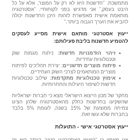
מתמשכת. "חדשנות היא לא רק על המוצר, אלא על כל
היבט בעסק," אני מדגיש בפני לקוחותיי. "אסטרטגיה
מותאמת אישית מאפשרת לזהות היכן החדשנות יכולה
להביא את הערך הגבוה ביותר."
ייעוץ אסטרטגי מותאם אישית מסייע לעסקים
להטמיע חדשנות בליבת פעילותם:
זיהוי הזדמנויות חדשות:
ניתוח
מגמות שוק
וטכנולוגיות עתידיות.
פיתוח מוצרים חדשניים:
יצירת תהליכים לפיתוח
מוצרים המותאמים לצרכי השוק העתידיים.
אימוץ טכנולוגיות מתקדמות:
שילוב טכנולוגיות
חדשות לשיפור היעילות והתחרותיות.
מחקר של מכון הייצוא הישראלי מצא כי חברות ישראליות
שהשקיעו בחדשנות כחלק מהאסטרטגיה שלהן הציגו
צמיחה ממוצעת של 15% בשנה, לעומת 5% בלבד
בחברות שלא עשו זאת.
ייעוץ אסטרטגי אישי - התועלות
א
ני מאמין כי "הייעוץ האסטרטגי הטוב ביותר הוא זה