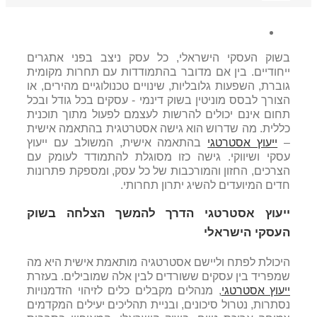
בשוק העסקי הישראלי, כל עסק ניצב בפני אתגרים
ייחודיים. בין אם מדובר בהתמודדות עם תחרות מקומית
גוברת, השפע
ות גלובליות, שינויים טכנולוגיים מהירים, או
הצורך לבסס מוניטין בשוק דינמי - עסקים בכל גודל ובכל
תחום אינם יכולים להרשות לעצמם לפעול מתוך תוכנית
כללית. מה שדרוש הוא גישה אסטרטגית בהתאמה אישית
–
ייעוץ אסטרטגי
בהתאמה אישית, המשולב עם ייעוץ
עסקי ושיווקי. גישה כזו מסוגלת להתמודד לעומק עם
הצרכים, החזון והמורכבות של כל עסק, ומספקת פתרונות
חדים המיועדים להשיג יתרון תחרותי.
ייעוץ אסטרטגי הדרך להמשך הצלחה בשוק
העסקי הישראלי
היכולת לפתח וליישם אסטרטגיה מותאמת אישית היא מה
שמפריד בין עסקים ש
שורדים לבין אלה שמובילים. בעזרת
ייעוץ אסטרטגי
, מנהלים מקבלים כלים לזיהוי הזדמנויות
נסתרות, נטרול סיכונים, ובניית תהליכים יעילים המקדמים