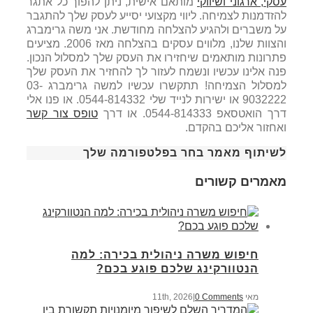
עסקי, ארגוני ושיווקי
מותאם אישית, ניתן להפוך כל אתגר
להזדמנות לצמיחה. ליווי מקצועי יסייע לעסק שלך להתגבר
על משברים ולהגיע להצלחה מחודשת. אני משה גרימברג
והצוות שלנו, מלווים עסקים בהצלחה מאז 2006. מציעים
פתרונות מותאמים שיחזירו את העסק שלך למסלול הנכון.
פנה אלינו עכשיו ונשמח לעזור לך להחזיר את העסק שלך
למסלול הצמיחה!
תתקשרו עכשיו למשה גרימברג 03-
9032222 או ישירות לנייד שלי 0544-814332.
או פנו אלי
דרך הואטסאפ 0544-814333. או דרך
טופס צור קשר
ואחזור אליכם בהקדם.
לשיתוף מאמר בחר בפלטפורמה שלך
מאמרים קשורים
חיפוש משרה ניהולית בכירה: למה
הנטוורקינג שלכם פוגע בכם?
מאי 11th, 2026
0 Comments
|