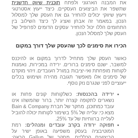
את המבנה הארגוני ולפתח
תוכנית שיווק חדשנית
שתשפר את הביצועים העסקיים. כיצד ייעוץ אסטרטגי
וייעוץ שיווקי יכולים להחזיר גם את
העסק שלך
למסלול
הנכון. במאמר זה אבחן ואציג לך כיצד השילוב בין
התחומים הללו יכול להחזיר עסקים הדומים לפרופיל של
העסק שלך למסלול הנכון.
הכירו את סימנים לכך שהעסק שלך דורך במקום
כאשר
העסק שלך
מתחיל לדרוך במקום או להיכנס
למשבר, ישנם סימנים ברורים. ירידה במכירות, נאמנות
לקוחות מופחתת ואי-יציבות במורל העובדים. זיהוי מוקדם
של סימנים אלו מאפשר תגובה מהירה ושימוש בכלים
ייעוציים לפני שנגרם נזק נוסף.
ירידה בהכנסות:
כשלקוחות קונים פחות או
נשארים לתקופה קצרה יותר, ברור שהמשהו אינו
עובד כמתוכנן. מחקר של חברת
Bain & Company
מצא כי: עלייה של 5% בשימור לקוחות יכולה להוביל
לעלייה ברווחיות של עד 25%.
תפוקה ירודה בקרב עובדים ומנהלים:
רמת
המוטיבציה בעסק משפיעה באופן ישיר על
הביצועים הכלליים. מחקר של
Gallup
הראה: