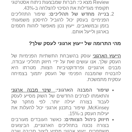
Review
מצא כי: חברות שמבצעות ניתוח אסטרטגי
תקופתי מגדילות את הסיכוי להצלחה ב-43%.
בנייה מחדש של תהליכים:
שיפור התהליכים
הפנימיים בעסק יכול להוביל לחיסכון משמעותי
בזמן ובמשאבים. ייעוץ נכון מאפשר לזהות חסמים
בארגון ולייעל אותם.
מהי התרומה של ייעוץ ארגוני לעסק שלך?
הייעוץ הארגוני
עוסק בהשבחת התשתיות הפנימיות של
העסק שלך. אנו עושים זאת על ידי חיזוק תהליכי עבודה,
מבנים ארגוניים ופרודוקטיביות הצוות. מטרתו היא
להבטיח שהמבנה הפנימי של העסק יתמוך בצמיחה
עסקית מתמשכת.
שיפור המבנה הארגוני:
שינוי מבנה ארגוני
והתאמתו לצרכים החדשים של השוק מסייע לעסק
לעבוד בצורה יעילה יותר. לפי מחקר של
McKinsey
, שיפור בתכנון ארגוני יכול להעלות את
יעילות העסק ב-15%.
חיזוק ניהול הצוותים:
כאשר העובדים מעורבים
בצורה נכונה בתהליכים הארגוניים, הביצועים
משתפרים. ייעוץ ארגוני מסייע ליצור סביבה שבה