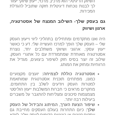
השיווק הדיגיטלי הוא מרכיב מרכזי, ייעוץ שיווקי יעזור
לך לבנות נוכחות דיגיטלית חזקה שתוביל להגדלת
המכירות.
גם בעסק שלך- השילוב המנצח של אסטרטגיה,
ארגון ושיווק
היה ואנו מתקדמים ומתחילים בתהליכי ליווי וייעוץ
העסק
שלי
– העסק שלך הופך למרכז העשייה שלי. דע כי כאשר
ייעוץ עסקי, ארגוני ושיווקי משתלבים יחד, נוצרת
אסטרטגיה מאוחדת שמתמודדת עם כל אתגרי העסק.
שילוב זה יוצר בסיס חזק לשיפור ביצועים, מגדיל את
הרווחיות ומחזק את המותג.
אסטרטגיה כוללת לצמיחה:
יועצים מקצועיים
כמונו, מפתחים תוכנית אסטרטגית שמותאמת
למטרות העסק ויודעים לשלב בין התחומים.
מחקרים מראים כי חברות המשלבות ייעוץ הוליסטי
מצמצמות סיכונים ומצליחות להתגבר על משברים
ביעילות רבה יותר.
שיפור הצעת הערך, המיתוג והבידול של העסק
שלך:
כיום התחרות בעולם העסקים מחייבת גם
עסקים קטנים או בינוניים הדומים לעסק שלך. לוודא