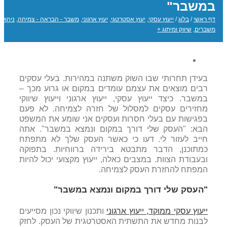
במשבר"
דף ראשי
/
בלוג
/
ייעוץ עסקי
,
יעוץ אסטרטגי
,
יעוץ ארגוני
,
משבר - הבראה - צמיחה
,
ניהול
משברים
,
שיווק ומיתוג +
בעידן תחרותי שבו השוק משתנה במהירות. בעלי עסקים
רבים מוצאים את עצמם עומדים במקום או גרוע מכך –
במשבר. כיצד ייעוץ עסקי, ייעוץ ארגוני וייעוץ שיווקי
מחזירים עסקים למסלול של חזרה לצמיחה. לא פעם
בפגישות עם בעלי חסרות ועסקים אני שומע את המשפט
הבא:
"העסק שלי דורך במקום ונמצא במשבר".
אתה
חייב לעזור לי. דעו כי כאשר
העסק שלך
לא מתפתח
כמתוכנן, הדבר מתבטא בירידה ברווחיות. בתפוקה
ובעבודת הצוות. במצבים כאלה, ייעוץ מקצועי יכול להיות
המפתח להחזרת העסק לצמיחה.
"העסק שלי דורך במקום ונמצא במשבר"
ייעוץ עסקי ממוקד, ייעוץ ארגוני
ותכנון שיווקי נכון מסייעים
לבנות מחדש את התשתית האסטרטגית של העסק. לחזק