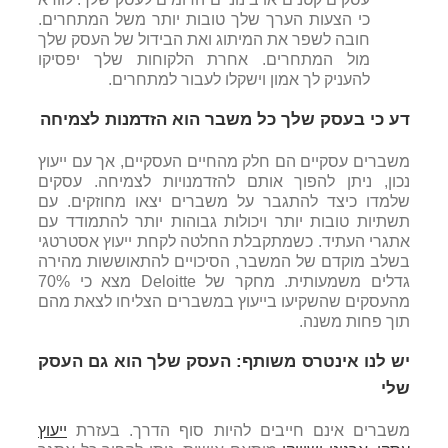
כי הצעות הערך שלך טובות יותר משל המתחרים.
חובה לשפר את המיתוג ואת הבידול של העסק שלך
מול המתחרים. אחרת הלקוחות שלך יפסיקו
להעניק לך אמון וישקלו לעבור למתחרים.
דע כי
בעסק שלך
כל משבר הוא הזדמנות לצמיחה
משברים עסקיים הם חלק מהחיים העסקיים, אך עם ייעוץ
נכון, ניתן להפוך אותם להזדמנויות לצמיחה. עסקים
שלמדו כיצד להתגבר על משברים יצאו מחוזקים. עם
תשתיות טובות יותר ויכולות גבוהות יותר להתמודד עם
אתגרי העתיד. כשמתקבלת החלטה לקחת ייעוץ אסטרטגי
בשלב מוקדם של המשבר, הסיכויים להתאוששות מהירה
גדלים משמעותית. מחקר של
Deloitte
מצא כי 70%
מהעסקים שהשקיעו בייעוץ במשברים הצליחו לצאת מהם
תוך פחות משנה.
יש לנו אינטרס משותף: העסק שלך הוא גם העסק
שלי
משברים אינם חייבים להיות סוף הדרך. בעזרת
ייעוץ