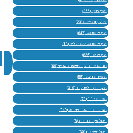
יועץ עסקי 360 (43)
ייעוץ עסקי (356)
ימי עיון והרצאות (23)
יעוץ אסטרטגי (647)
יעוץ אסטרטגי לאדריכלים (18)
יעוץ ארגוני (836)
כוח אדם – ההון והמשאב האנושי (69)
מיזוגים ורכישות (55)
מיקור חוץ – לעסקים. (319)
מנטורינג 1:1 (71)
משבר – הבראה – צמיחה (249)
ניהול זמן – דחיינות (8)
ניהול משברים (30)