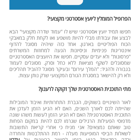
הפרופיל המומלץ ליועץ אסטרטגי מקצועי?
חפשו תמיד יועץ אסטרטגי שיש לו "עמוד שדרה מקצועי" הבא
לבצע את עבודתו מבלי להיות מושפע ואו לקחת חלק במאבקי
הכוח הפוליטיים בארגון. אחד כזה שיהיה מסוגל להדוף
אינטריגות פנימיות וניסיונות הגעה למחוזות המשרתים
"פרסונות" ולא יעדים עסקיים. חפשו את היועצים האסטרטגיים
שמסוגלים לשקף מציאות ללא כחל וסרק. מסוגלים לעמוד
בגבורה ולהגיד: "המלך עירום" ובעיקר מסוגל להוביל תהליכים
ולא רק להישאר במסגרת הגורם המקצועי שרק נותן עצות.
מתי התוכנית האסטרטגית שלך זקוקה לרענון?
לאור השינויים בשווקים, הגברת התחרותיות ואיבוד המובילות
שהייתה לכם לאורך השנים, האם לא הגיע הזמן לעדכן את
התוכנית האסטרטגית? האם לא הגיע הזמן לעשות משהו שונה
מדפוסי הפעילות הרגילים שגרמו לכם להיות במקום הפחות
טוב שאתם נמצאים? אני מניח כי אחרי קריאת התשובות
לשאלות הביסי המופיעות מעלה - רמת ההתלבטות והחרדה
ירדה במקצת? הגיע הזמן לחשוב ברצינות על
עדכון