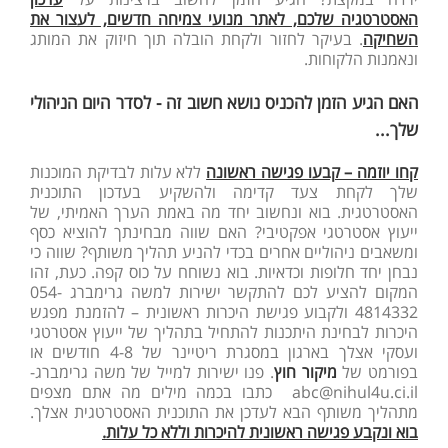
האסטרטגיה שלכם, לאתר מנועי צמיחה חדשים, לעצור את
השחיקה
. בעיקר לחזור ולקחת הובלה תוך חיזוק את המותג
ונאמנות הלקוחות.
האם הגיע הזמן להכניס נושא חשוב זה - לסדר היום הניהולי
שלך...
קחו יוזמה – קבעו פגישה ראשונה
ללא עלות לבדיקת המוכנות
שלך לקחת צעד קדימה ולהשקיע בעדכון התוכנית
האסטרטגית. בוא ונחשוב יחד מה באמת הערך האמיתי, של
ייעוץ אסטרטגי אפקטיבי? האם שווה מבחינתך להוציא כסף
ומשאבים ניהוליים אחרים בכדי להניע תהליך משותף? שווה כי
נבחן יחד חלופות וכדאיות. בוא נשוחח על כוס קפה. כעת, זהו
המקום להציע לכם להתקשר ישירות למשה גרימברג 054-
4814332 ולקבוע פגישת היכרות ראשונית – להזמנת מפגש
היכרות לבחינת היתכנות להתחיל בתהליך של ייעוץ אסטרטגי
ועסקי אצלך בארגון במסגרת ריטיינר של 4-8 חודשים או
בפורמט של
מיקור חוץ
. פנו ישירות למייל של משה גרימברג-
abc@nihul4u.ci.il כתבו בכמה מילים מה אתם מצפים
מתהליך משותף הבא לעדכן את התוכנית האסטרטגית אצלך.
בוא ונקבע פגישה ראשונית להיכרות וללא כל עלות.