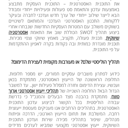
את התוכנית האסטרטגית – התוכנית העסקית מתבצע
באמצעות עדכון והתאמת סט פעולות ופעילויות ייחודי ומבודל
הבא לייצר שילוב ייחודי של ערך חדש ועדכני לחברה ובעיקר
ללקוחות. התכנון האסטרטגי העדכני והמותאם לשינויים
בשווקים משולב עם המטרות העסקיות החדשות שנבחרו אחרי
ביצוע תהליך SWOT הכוללת שוב את התאמת
אסטרטגיה
שיווקית
, תכנית פעולה, תקציב, מאמץ שיווקי וצפי מכירות.
תוכנית מוגדרת כמותית ובה נקודות בקרה לאפיון ההתקדמות
על פי התוכנית.
תהליך הוליסטי שלם? או מעורבות מקומית לעצירת הדימום?
כידוע לפתרון משברים עסקיים חמורים, יש מספר חלופות.
החלופה הראשונה של הייעוץ האסטרטגי, מתמקדת בכאן
ועכשיו. עצירת הדימום וחזרה למסלול פעילות ישן.. עד למשבר
הגדול הבא? החלופה השנייה של
תהליכי ייעוץ אסטרטגי ארוך
טווח
, מתמקדת בהבנה מצד הבעלים והמנכ"ל כי נדרשת
עבודה הוליסטית בכל הקשור לביצוע עדכון התוכנית
האסטרטגית. בתהליכים הרחבים אנו מעניקים מעטפת ייעוצית
רחבה. המשלבת את תחום הייעוץ הארגוני, הדרכה ופיתוח
מנהלים, שיפור בתהליכי מכירה שירות ועדכון התוכנית
השיווקית. ייעוץ אסטרטגי מקצועי שמביא לערכים מדידים