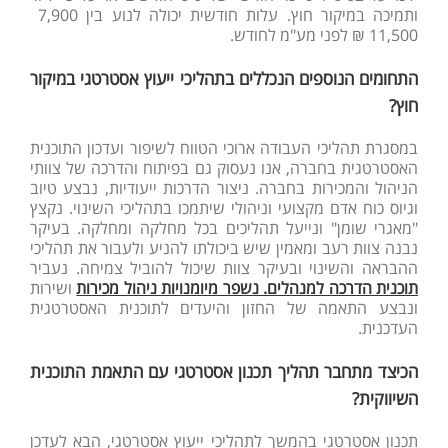
ותמיכה במיקור חוץ. עלות חודשית יכולה לנוע בין 7,900
11,500 ₪ לפני מע"מ לחודש.
התחומים הנוספים הנכללים בתהליכי ייעוץ אסטרטגי במיקור
חוץ?
במסגרת תהליכי העבודה ארוכי הטווח לשיפור ועדכון התוכנית
האסטרטגית בחברה, אנו נעסוק גם בפיתוח והדרכה של צוותי
הניהול והמכירות בחברה. ניצור הדרכות ייעודיות, נבצע טיוב
וגיוס כוח אדם מקצועי וניהולי שיתמכו בתהליכי השינוי. נקצץ
"מאגרי שומן" ונייעל תהליכים בכל מחלקה ומחלקה. בעיקר
נבנה צוות רעב ומאמין שיש ביכולתו להניע ולעבור את תהליכי
ההבראה והשינוי ובעיקר צוות שיכול להוביל צמיחה. נעביר
תוכנית הדרכה למנהלים. נשפר מיומנויות ניהול מכירות
ושירות
ונבצע התאמה של החזון והיעדים לתוכנית האסטרטגית
העדכנית.
הכיצד מתחבר תהליך תכנון אסטרטגי עם התאמת התוכנית
השיווקית?
תכנון אסטרטגי בהמשך לתהליכי ייעוץ אסטרטגי, הבא לעדכן