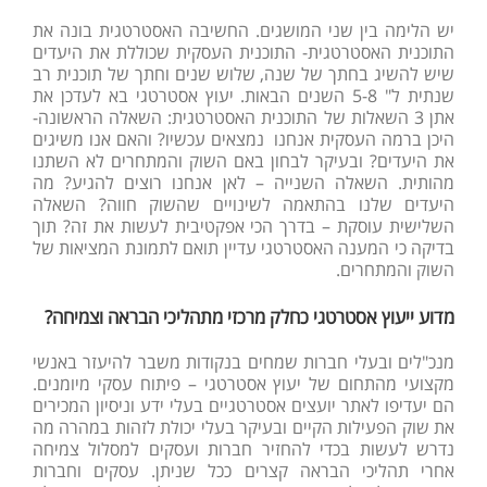
יש הלימה בין שני המושגים. החשיבה האסטרטגית בונה את
התוכנית האסטרטגית- התוכנית העסקית שכוללת את היעדים
שיש להשיג בחתך של שנה, שלוש שנים וחתך של תוכנית רב
שנתית ל" 5-8 השנים הבאות. יעוץ אסטרטגי בא לעדכן את
אתן 3 השאלות של התוכנית האסטרטגית: השאלה הראשונה-
היכן ברמה העסקית אנחנו נמצאים עכשיו? והאם אנו משיגים
את היעדים? ובעיקר לבחון באם השוק והמתחרים לא השתנו
מהותית. השאלה השנייה – לאן אנחנו רוצים להגיע? מה
היעדים שלנו בהתאמה לשינויים שהשוק חווה? השאלה
השלישית עוסקת – בדרך הכי אפקטיבית לעשות את זה? תוך
בדיקה כי המענה האסטרטגי עדיין תואם לתמונת המציאות של
השוק והמתחרים.
מדוע ייעוץ אסטרטגי כחלק מרכזי מתהליכי הבראה וצמיחה?
מנכ"לים ובעלי חברות שמחים בנקודות משבר להיעזר באנשי
מקצועי מהתחום של יעוץ אסטרטגי – פיתוח עסקי מיומנים.
הם יעדיפו לאתר יועצים אסטרטגיים בעלי ידע וניסיון המכירים
את שוק הפעילות הקיים ובעיקר בעלי יכולת לזהות במהרה מה
נדרש לעשות בכדי להחזיר חברות ועסקים למסלול צמיחה
אחרי תהליכי הבראה קצרים ככל שניתן. עסקים וחברות