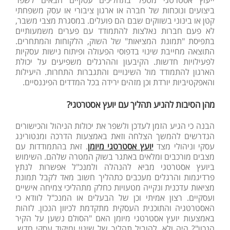
ביצועים ונוכחות של חברה או ארגון ציבורי או עסק משפחתי
קטן או בינוני בשווקים שבם הם פועלים. במסגרת מצבי משבר,
לא פעם חברות נאלצות להתמודד עם פערים משמעותיים
בתפיסת "תמונת המציאות" של השוק, הלקוחות והמתחרים.
התוצאה מחייבת שינוי בדפוסי הפעולה ופיתוח נישות עסקיות
לפעילויות חדשות. הקיבעון וההרגלים משפיעים על יכולת
הארגון להתמודד מול השינויים והתגברות התחרות. היעילות
והאפקטיביות יורדת וכן מזהים ירידה בכל המדדים הפיננסיים.
מהן הסיבות להניע תהליך עם יועץ אסטרטגי?
הבנה כי הגיע הזמן לעדכן ולשפר את יכולות הניהול והכישורים
הנדרשים להמשך הצלחה וזאת באמצעות הדרכה ומנטורינג
עסקי וניהולי מצד
יועץ אסטרטגי מיומן
. זאת בהתמודדות עם
מצבים מורכבים ומלאים באתגר בשוק המטרה שלהם. השימוש
ביועץ אסטרטגי מביא להנהלה ולמנכ"ל אפשרות לנתץ
פרדיגמות והרגלים מעכבים כתהליך חשוב מאד לקבל תמונת
מציאות עדכנית ונקייה מטעויות כחלק מתהליכי צמיחה אישיים
ועסקיים. רצון אמיתי וכן של הבעלים או המנכ"ל לוודא כי
האסטרטגיה והתוכנית העסקית מתקדמת לכיוון הנכון. לזהות
באמצעות יועץ אסטרטגי מיומן האם "הסולם נשען על הקיר
הנכון"? היה ולא, להוביל תהליך של שינוי ומיקוד עסקי חדש.