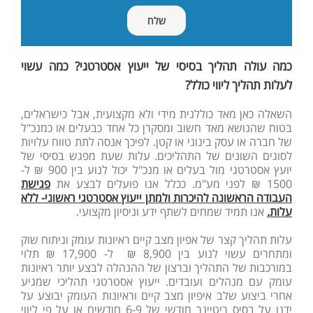
כמה עולה תהליך בסיסי של ייעוץ אסטרטגי? כמה עשוי
לעלות תהליך ליווי כולל?
השאלה כאן מאד כוללנית מידי ולא מקצועית, אבל כישראלים,
בטוח שהנושא מאד חשוב ומסקרן כל אחד כבעלים או כמנכ"ל
של חברה או עסק בינוני או קטן. לפיכך אנסה לתת טווח עלויות
לסוגים השונים של התהליכים. עלות שעת מפגש בסיסי של
יועץ אסטרטגי מול בעלים או מנכ"ל יכול לנוע בין 900 ₪ ל-
1500 ₪ לפני מע"מ. ככלל אנו פועלים לבצע את
פגישת
העבודה הראשונה להיכרות ולמתן ייעוץ אסטרטגי ראשוני- ללא
עלות.
אנו תמיד שמחים לשתף ידע וניסיון מקצועי.
עלות תהליך קצר של אפיון מצב קיים ראיונות עומק וניתוח שוק
ומתחרים עשוי לנוע בין 8,900 ₪ ל- 17,900 ₪ תלוי
במורכבות של התהליך וברצון של ההנהלה לבצע יותר ראיונות
עומק עם מנהלים ועובדים. ייעוץ אסטרטגי תהליכי שמגיע
אחרי ביצוע שלב איפיון מצב קיים וראיונות העומק יבוצע על
ידנו על בסיס ריטיינר חודשי של 6-9 חודשים או על פי ליווי