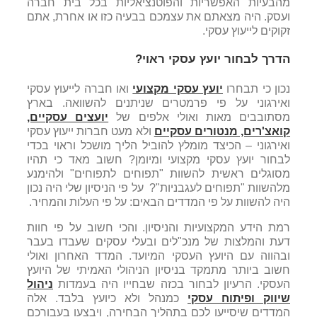
מהבעיות האפשריות והפוטנציאליות בכל בית חברה
ועסק. היה מצאתם את עצמכם בבעיה כזו או אחרת, אתם
זקוקים לייעוץ עסקי.
הדרך לבחור יועץ עסקי ראוי?
נכון כי תבחרו
יועץ עסקי מקצועי
ואו חברה לייעוץ עסקי
ואירגוני על פי פרמטרים שניתנים להשוואה. בארץ
מסתובבים מאות ואולי אלפים של
יועצים עסקיים,
קואצ'רים, מנטורים עסקיים
ולא מעט חברות ייעוץ עסקי
ואירגוני – הכיצד מומלץ להוביל הליך מושכל וראוי בכדי
לבחור יועץ עסקי מקצועי ומיומן? חשוב מאד כי תהיו
מסוגלים ראשית להשוות "תפוחים לתפוחים" ולהימנע
מלהשוות "תפוחים לעגבניות"? על פי הניסיון שלי היה נכון
היה להשוות על פי המדדים הבאים: על פי העלות והמחיר.
רמת הידע המקצועיות והניסיון. והכי חשוב על פי חוות
דעת והמלצות של מנכ"לים ובעלי עסקים שעבדו בעבר
ובהווה עם היועץ העסקי המיועד.
המדד האחרון ואולי
חשוב ביותר מתמקד בניסיון הניהולי האמיתי של היועץ
העסקי. הרעיון לבחור בכזה שבחייו היה בעמדות
ניהול
שיווק ופיתוח עסקי
כמנהל ולא כיועץ בלבד. אלה
המדדים שיסייעו לכם בתהליך הבחירה, ויבצעו בעבורכם