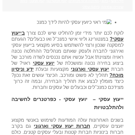
דף ראשי
/
בלוג
/
הדרכה וליווי מנהלים
,
יעוץ אסטרטגי
,
יעוץ ארגוני
,
ניהול
שינויים וצמיחה
,
פיתוח עסקי
לוקח לכם יותר מידי זמן להחליט שיש לכם צורך
בייעוץ
עסקי?
במנטורינג וליווי אישי כמנכ"ל ואו כבעלים?
הגעתם
למסקנה שנכון ורצוי להשתמש בסיוע מקצועי בייעוץ עסקי
ואירגוני לחברה ולעסק שאתם מנהלים? ההחלטה נכונה
ראויה ומצוינת! אבל עכשיו אתם נכנסים לשדה מורכב של
ביצוע בחירה נכונה ומושכלת של
יועץ עסקי
ראוי? של
חברת
יעוץ עסקי וארגוני
מקצועיות ובעלת
ידע וניסיון
מוכח?
תהליך לא פשוט ומורכב. הכיצד עושים זאת נכון?
כיצד מומלץ לבצע את תהליך הבחירה, ובמה זה כרוך
מצידכם כמנכ"לים וכבעלים של עסקים וחברות.
ייעוץ עסקי – יועץ עסקי - כפרטנרים לחשיבה
ולהתלבטויות
בשנים האחרונות עולה המודעות לשימוש באנשי מקצוע
יועצים עסקיים,
חברות יעוץ עסקי וארגוני
גם בקרב
חברות בינוניות חברות קטנות ובעלי עסקים קטנים. כולם