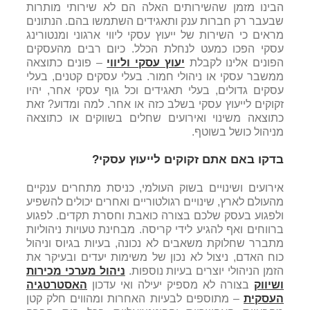
הבינו מזמן שהשירותים האלה הם לא שירותי מותרות
שבעבר רק חברות ענק ותאגידים השתמשו בהם. הנתונים
מראים כי השירות של ייעוץ עסקי ליווי ארגוני ומנטורינג
עסקי הפכו כמעט לנחלת הכלל. כיום רבים מהעסקים
הפונים אלינו לקבלת
יעוץ עסקי וליווי
– פונים כתוצאה
ממשבר עסקי או ניהולי חמור.
בעלי עסקים קטנים, בעלי
עסקים גדולים, בעלי תאגידים וכל גוף עסקי אחר, יהיו
זקוקים לייעוץ עסקי בשלב כזה או אחר. למה ומדוע? זאת
כתוצאה משינוי ואירועים שחלים בשווקים או כתוצאה
מניהול כושל בשוטף.
בדקו באם אתם זקוקים לייעוץ עסקי?
אירועים ושינויים בשוק העולמי, כניסת מתחרים ענקיים
מהעולם לארץ, שינויים רגולטוריים ואחרים יכולים להשפיע
ולפגוע בעסק שלכם בצורה כואבת וחסרת תקדים. לפגוע
ברווחים ואף להגיע לידי קריסה. מבחינת טעויות ניהוליות
מתברר שחלוקת משאבים לא נכונה, בעיות בגיוס וניהול
כוח האדם, ניצול לא נכון של משימות יעדים ובעיקר את
הזמן הניהולי יוצרים בעיות נוספות.
ניהול מערכי מכירות
ושיווק
בצורה לא מספיק יעילה ואי עדכון
האסטרטגיה
העסקית
– מתוספים לבעיות האחרות ומהווים חלק קטן