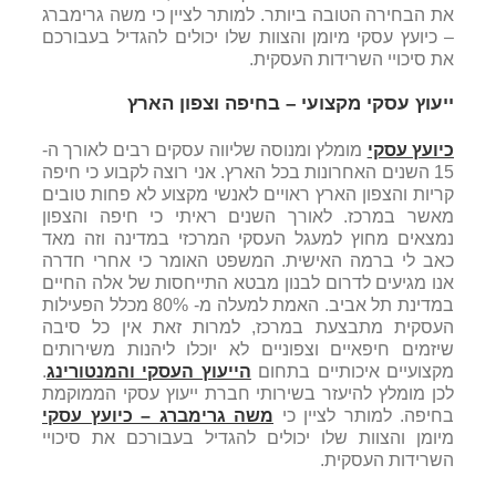
את הבחירה הטובה ביותר. למותר לציין כי משה גרימברג
– כיועץ עסקי מיומן והצוות שלו יכולים להגדיל בעבורכם
את סיכויי השרידות העסקית.
ייעוץ עסקי מקצועי – בחיפה וצפון הארץ
כיועץ עסקי
מומלץ ומנוסה שליווה עסקים רבים לאורך ה-
15 השנים האחרונות בכל הארץ. אני רוצה לקבוע כי חיפה
קריות והצפון הארץ ראויים לאנשי מקצוע לא פחות טובים
מאשר במרכז. לאורך השנים ראיתי כי חיפה והצפון
נמצאים מחוץ למעגל העסקי המרכזי במדינה וזה מאד
כאב לי ברמה האישית. המשפט האומר כי אחרי חדרה
אנו מגיעים לדרום לבנון מבטא התייחסות של אלה החיים
במדינת תל אביב. האמת למעלה מ- 80% מכלל הפעילות
העסקית מתבצעת במרכז, למרות זאת אין כל סיבה
שיזמים חיפאיים וצפוניים לא יוכלו ליהנות משירותים
מקצועיים איכותיים בתחום
הייעוץ העסקי והמנטורינג
.
לכן מומלץ להיעזר בשירותי חברת ייעוץ עסקי הממוקמת
בחיפה. למותר לציין כי
משה גרימברג – כיועץ עסקי
מיומן והצוות שלו יכולים להגדיל בעבורכם את סיכויי
השרידות העסקית.