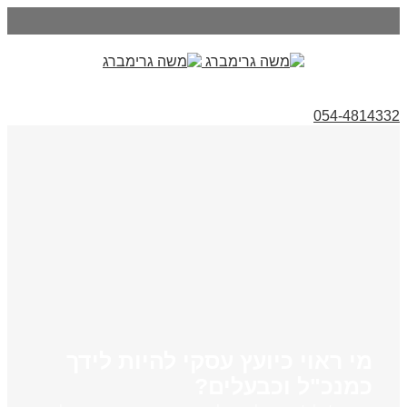
054-4814332
מי ראוי כיועץ עסקי להיות לידך
כמנכ"ל וכבעלים?