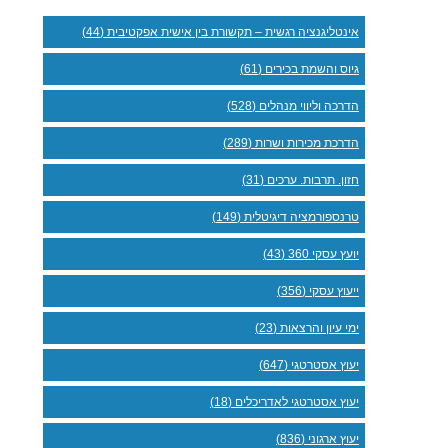
אינטליגנציה רגשית – תקשורת בין אישית אפקטיבית (44)
גיוס והשמת בכירים (61)
הדרכה וליווי מנהלים (528)
הדרכת מכירות ושרות (289)
חזון. תרבות. ערכים (31)
טרנספורמציה דיגיטלית (149)
יועץ עסקי 360 (43)
ייעוץ עסקי (356)
ימי עיון והרצאות (23)
יעוץ אסטרטגי (647)
יעוץ אסטרטגי לאדריכלים (18)
יעוץ ארגוני (836)