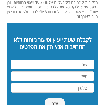
הלקוחות יכולה להוביל לעלייה של 25% עד 95% ברווחיות. וורן
באפט אמר: "לוקח 20 שנה לבנות מוניטין וחמש דקות להרוס
אותו". יועץ אסטרטגי עוזר לחברות SMB לבנות ולשמר מוניטין
חיובי לאורך זמן.
לקבלת שעת ייעוץ וסיעור מוחות ללא
התחייבות אנא הזן את הפרטים