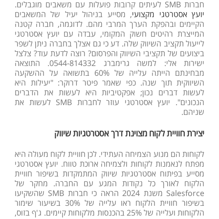
חברות SMB לעיתים קרובות פועלות עם משאבים מוגבלים.
יועץ אסטרטגי מקצועי
, מסייע בניהול יעיל של המשאבים
הקיימים ובהפקת הערך המרבי מהם. לדוגמה, חברה קטנה
המייצרת רהיטים חשוק המקומי, עבדה עם יועץ אסטרטגי
לייעול תקציב השיווק שלה. דע כי גם אצלך בחברה ניתן לשפר
ביצועים של תקציבי השיווק והפרסום? רוצה לדעת עוד? צלצל
ישירות אלי: למשה גרימברג 0544-814332. התוצאה
מבחינתם הייתה עלייה של 60% בתשואה על ההשקעה
השיווקית תוך שנה. כפי שאמר פיטר דרוקר: "יעילות היא
לעשות דברים נכון; אפקטיביות היא לעשות את הדברים
הנכונים". יועץ אסטרטגי עוזר לחברות SMB לעשות את
שניהם.
יצירת חוויית לקוח מצוינת דרך אסטרטגיות שיווק
לקוחות הם מנוע הצמיחה העתידי. לכן חוויית לקוח מעולה היא
מפתח לנאמנות לקוחות ולצמיחה ארוכת טווח. יועץ אסטרטגי
מסייע בפיתוח אסטרטגיות שיווק המתמקדות בשיפור חוויית
הלקוח לאורך כל נקודות המגע עם החברה. מחקר של
Salesforce משנת 2024 הראה כי חברות SMB שהשקיעו
בשיפור חוויית הלקוח ראו עלייה של 30% בשיעור שימור
הלקוחות ועלייה של 25% בהכנסות מלקוחות קיימים. ג'ף בזוס,