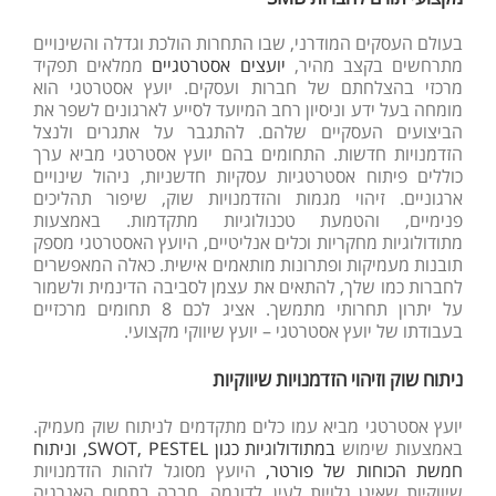
בעולם העסקים המודרני, שבו התחרות הולכת וגדלה והשינויים
מתרחשים בקצב מהיר,
יועצים אסטרטגיים
ממלאים תפקיד
מרכזי בהצלחתם של חברות ועסקים. יועץ אסטרטגי הוא
מומחה בעל ידע וניסיון רחב המיועד לסייע לארגונים לשפר את
הביצועים העסקיים שלהם. להתגבר על אתגרים ולנצל
הזדמנויות חדשות. התחומים בהם יועץ אסטרטגי מביא ערך
כוללים פיתוח אסטרטגיות עסקיות חדשניות, ניהול שינויים
ארגוניים. זיהוי מגמות והזדמנויות שוק, שיפור תהליכים
פנימיים, והטמעת טכנולוגיות מתקדמות. באמצעות
מתודולוגיות מחקריות וכלים אנליטיים, היועץ האסטרטגי מספק
תובנות מעמיקות ופתרונות מותאמים אישית. כאלה המאפשרים
לחברות כמו שלך, להתאים את עצמן לסביבה הדינמית ולשמור
על יתרון תחרותי מתמשך. אציג לכם 8 תחומים מרכזיים
בעבודתו של יועץ אסטרטגי – יועץ שיווקי מקצועי.
ניתוח שוק וזיהוי הזדמנויות שיווקיות
יועץ אסטרטגי מביא עמו כלים מתקדמים לניתוח שוק מעמיק.
באמצעות שימוש
במתודולוגיות כגון SWOT, PESTEL, וניתוח
חמשת הכוחות של פורטר,
היועץ מסוגל לזהות הזדמנויות
שיווקיות שאינן גלויות לעין. לדוגמה, חברה בתחום האנרגיה