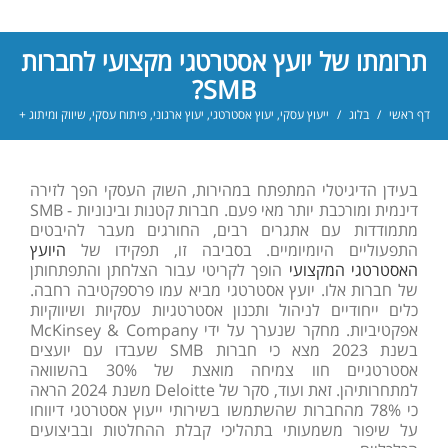
תרומתו של יועץ אסטרטגי מקצועי לחברות
SMB?
דף ראשי
/
בלוג
/
ייעוץ עסקי
,
יעוץ אסטרטגי
,
יעוץ ארגוני
,
פיתוח עסקי
,
שיווק ומיתוג +
בעידן הדיגיטלי המתפתח במהירות, השוק העסקי הפך לזירה
דינמית ומורכבת יותר מאי פעם. חברות קטנות ובינוניות - SMB
מתמודדות עם אתגרים רבים, החורגים מעבר להיבטים
התפעוליים היומיומיים. בסביבה זו, תפקידו של
היועץ
האסטרטגי המקצועי
הופך לקריטי עבור הצלחתן והתפתחותן
של חברות אלו. יועץ אסטרטגי מביא עמו פרספקטיבה רחבה.
כלים ייחודיים לניהול ותכנון אסטרטגיות עסקיות ושיווקיות
אפקטיביות. מחקר שנערך על ידי McKinsey & Company
בשנת 2023 מצא כי חברות SMB שעבדו עם יועצים
אסטרטגיים חוו צמיחה מואצת של 30% בהשוואה
למתחרותיהן. זאת ועוד, סקר של Deloitte משנת 2024 הראה
כי 78% מהחברות שהשתמשו בשירותי ייעוץ אסטרטגי דיווחו
על שיפור משמעותי בתהליכי קבלת ההחלטות ובביצועים