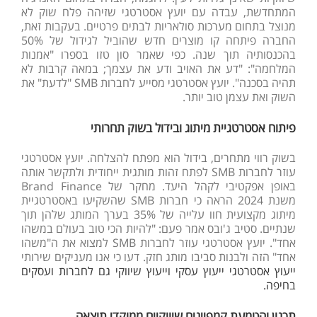
המתחדשת, עבדה עם יועץ אסטרטגי שזיהה פלח שוק לא
מנוצל בתחום מערכות סולאריות לבתים פרטיים. בעקבות זאת,
החברה פיתחה קו מוצרים חדש שהוביל לגידול של 50%
בהכנסותיה תוך שנה. כפי שאמר סון טזו בספרו "אמנות
המלחמה": "דע את האויב ודע את עצמך; במאה קרבות לא
תהיה בסכנה". יועץ אסטרטגי מסייע לחברות SMB "לדעת" את
השוק ואת עצמן טוב יותר.
פיתוח אסטרטגיית מיתוג ובידול בשוק תחרותי
בשוק רווי מתחרים, בידול הוא מפתח להצלחה. יועץ אסטרטגי
עוזר לחברות SMB לפתח זהות מותגית ייחודית ולתקשר אותה
באופן אפקטיבי לקהל היעד. מחקר של Brand Finance
משנת 2024 הראה כי חברות SMB שהשקיעו באסטרטגיית
מיתוג מקצועית חוו עלייה של 35% בערך המותג שלהן תוך
שנתיים. סטיב ג'ובס אמר פעם: "להיות הכי טוב בעולם במשהו
אחד". יועץ אסטרטגי עוזר לחברות SMB למצוא את ה"משהו
אחד" הזה ולבנות סביבו מותג חזק. דעו כי אנו מעניקים שירותי
ייעוץ אסטרטגי ייעוץ עסקי וייעוץ שיווקי גם לחברות ועסקים
בחיפה.
תכנון והטמעת קמפיינים שיווקיים ממוקדי תוצאה