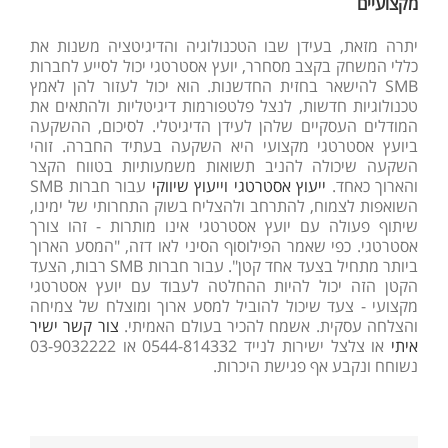
מקצועיים
יתרה מזאת, בעידן שבו הטכנולוגיה והדיגיטציה משנות את
כללי המשחק בקצב מסחרר, יועץ אסטרטגי יכול לסייע לחברות
SMB להישאר בחזית החדשנות. הוא יכול לעזור להן לאמץ
טכנולוגיות חדשות, לנצל פלטפורמות דיגיטליות ולהתאים את
המודלים העסקיים שלהן לעידן הדיגיטלי. לסיכום, ההשקעה
ביועץ אסטרטגי מקצועי היא השקעה בעתיד החברה. זוהי
השקעה שיכולה להניב תשואות משמעותיות בטווח הקצר
והארוך כאחד.
ייעוץ אסטרטגי וייעוץ שיווקי
עבור חברות SMB
השואפות לצמוח, להתרחב ולהצליח בשוק התחרותי של ימינו,
שיתוף פעולה עם יועץ אסטרטגי אינו מותרות - זהו צורך
אסטרטגי. כפי שאמר הפילוסוף הסיני לאו דזה, "המסע הארוך
ביותר מתחיל בצעד אחד קטן". עבור חברות SMB רבות, הצעד
הקטן הזה יכול להיות ההחלטה לעבוד עם יועץ אסטרטגי
מקצועי - צעד שיכול להוביל למסע ארוך ומוצלח של צמיחה
והצלחה עסקית. אשמח להכיר בעולם האמיתי.
צור קשר ישיר
איתי
או צלצל ישירות לנייד 0544-814332 או 03-9032222
נשוחח ונקבע אף פגישת היכרות.