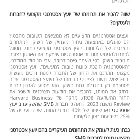
הכלכליים.
שווה להכיר את תרומתו של יועץ אסטרטגי מקצועי לחברות
ולעסקים?
יועצים אסטרטגיים מקצועיים לא ממציאים תשובות מהבטן?
הם פועלים באמצעות ניתוח מעמיק של השוק, המתחרים
והצרכים של הלקוחות. יועץ אסטרטגי מקצועי כמוני, מסוגל
לפתח ולהטמיע תוכניות אסטרטגיות שימקמו את הארגון בצורה
מיטבית בשוק. כפי שאמר פיטר דרוקר, אבי הניהול המודרני,
"האסטרטגיה הופכת כוונות טובות למעשים". יועץ אסטרטגי
מקצועי מתרגם את החזון של החברה למפת דרכים מעשית
ובת-ביצוע. חשוב לציין כי תרומתו של היועץ האסטרטגי אינה
מסתכמת רק בהגדלת נתח השוק. הוא מסייע לארגון לבנות
ולחזק את המותג, להגביר את מודעות הצרכנים ולשפר את
החזר ההשקעה (ROI). מחקר של Harvard Business
Review משנת 2023 הראה כי
חברות SMB שהשקיעו בייעוץ
אסטרטגי
ראו שיפור של 40% במדדי המותג שלהן ועלייה של
25% בשביעות רצון הלקוחות.
נבחן כעת לעומק את התחומים העיקריים בהם יועץ אסטרטגי
מקצועי תורם לחברות SMB