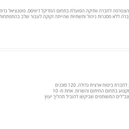
חברה ללא מסגרות ניהול ותשתיות שהייתה זקוקה לעבור שלב בהתפתחות
פרופיל הלקוח: סוכנות ביטוח עצמאית גדולה מאד, שעבדה בצמידות לחברת ביטוח ארצית גדולה. 120 סוכנים
מטופלים בסוכנות. סוכני חוץ וסוכני בית. 45 עובדים מנהלים ואנשי מקצוע בתחום החיתום והשרות. אחת מ- 10
לות בארץ בזמנו. עבודה מול 2 הבעלים, המנכ"לים המשותפים שביקשו להוביל תהליך יעוץ