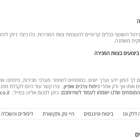
ה
 זה אנו מתמקדים בחשיבות האימון (Coaching) והניהול השוטף ככלים קריטיים להעצמת צוות המכיר
סקית משתנה.
ביצועים בצוות המכירה
ך המון ידע וערך ישים. כמומחים לשיפור מערכי מכירות, פיתחנו את 
 אותו אך ורק אחרי
ניתוח צרכים ואפיון
. צרו קשר עוד היום לקבלת מפגש
 המומחים שלנו ישמחו לעמוד לשירותכם
:
ניתן לפנות אלינו במייל:
o.il
 דלק וגז
ביטוח ופיננסים
היי טק ותקשורת
לימודים והשכלה
ים