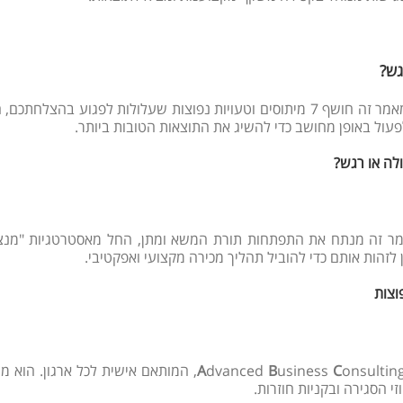
גש?
האם אתם נופלים למלכודות נפוצות בתהליך המשא ומתן? מאמר זה חושף 7 מיתוסים וטעו
ול באופן מחושב כדי להשיג את התוצאות הטובות ביותר.
לה או רגש?
מר זה מנתח את התפתחות תורת המשא ומתן, החל מאסטרטגיות "מנצח-
לזהות אותם כדי להוביל תהליך מכירה מקצועי ואפקטיבי.
וצות
C
usiness
B
dvanced
A
onsulting, המותאם אישית לכל ארגון.
 הסגירה ובקניות חוזרות.