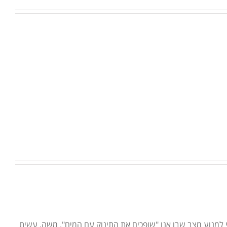
 למנוע מצב שבו אנו "שופכים את התינוק עם המים". משה, עשית