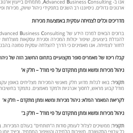
אנו ב-
onsulting, מתמחים בייעוץ ארגוני ועסקי ומתמקדים
C
usiness
B
dvanced
A
ארגונים גדולים. ניסיוננו רב השנים בתפקידי ניהול שיווק, מכירות
מדריכים וכלים לצמיחה עסקית באמצעות מכירות
ברוכים הבאים למרכז הידע של
onsulting בנושאי
C
usiness
B
dvanced
להגדלת ביצועים, שיפור יכולות המכירה וסגירת עסקאות מוצלחות יו
לחזור לצמיחה. אנו מאמינים כי הדרך להצלחה עסקית טמונה בהבנ
קבלו ריכוז של מאמרים סופר מקצועיים בתחום החשוב הזה של ניהול 
ניהול מכירות ומשא ומתן מתקדם על פי מודל – חלק א'
תקציר:
מודל קבוע מראש, לחסוך אנרגיות ולמקד מאמצים. נתמקד בחשיבות
לקריאת המאמר המלא: ניהול מכירות ומשא ומתן מתקדם – חלק א'
ניהול מכירות ומשא ומתן מתקדם על פי מודל – חלק ב'
תקציר:
ממשיכים לצלול לעומק סודות ה"תותחים" בעולם המכירות. בחל
כל ערוצי התקשורת, חשיבות הלמידה והשיפור המתמיד, וכיצד יומן 