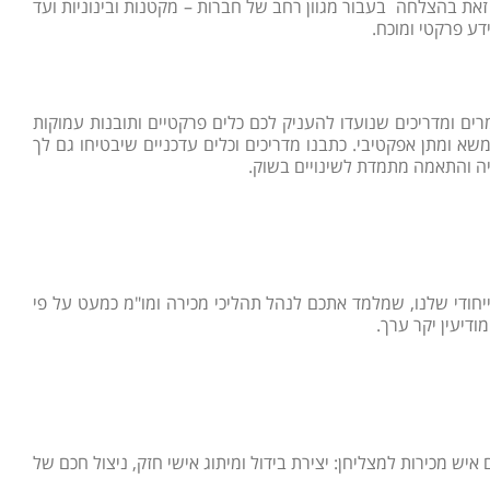
זאת בהצלחה בעבור מגוון רחב של חברות – מקטנות ובינוניות ועד
דע פרקטי ומוכח.
ים ומדריכים שנועדו להעניק לכם כלים פרקטיים ותובנות עמוקות
משא ומתן אפקטיבי. כתבנו מדריכים וכלים עדכניים שיבטיחו גם לך
יה והתאמה מתמדת לשינויים בשוק.
לות מדוע חלק מאנשי המכירות מצליחים באופן עקבי יותר מאחרים. חלק זה של המדריך חושף את הבסיס למודל ה-ABC הייחודי שלנו, שמלמד אתכם לנהל תהליכי מכירה ומו"מ כמעט על פי
דיעין יקר ערך.
ש מכירות למצליחן: יצירת בידול ומיתוג אישי חזק, ניצול חכם של