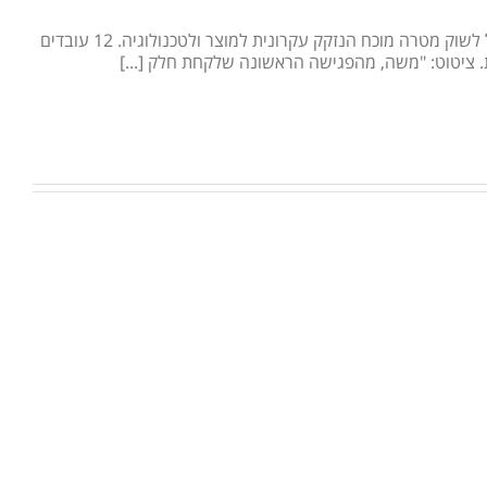
פרופיל הלקוח: חברת הזנק בתחום הביו רפואי, שרק יצאה מחממה והצטרפה לחברה וותיקה הפועלת בתחום המדיקל דיוויסס. פוטנציאל גדול לשוק מטרה מוכח הנזקק עקרונית למוצר ולטכנולוגיה. 12 עובדים
. ציטוט: "משה, מהפגישה הראשונה שלקחת חלק [...]