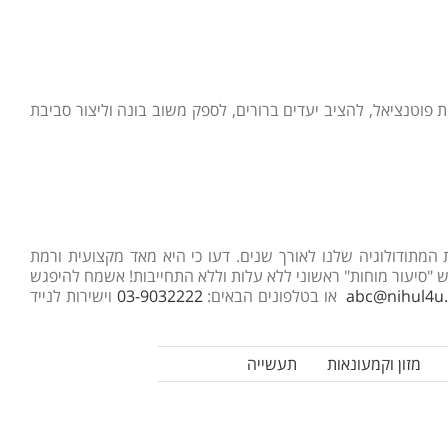
ות. גלו כיצד ניתן לזהות פוטנציאל, להציב יעדים ברורים, לספק משוב בונה וליצור סביבת
המתודולוגיה שלנו לאורך שנים. דעו כי היא מאד מקצועית ורמת
 "סיעור מוחות" ראשוני ללא עלות וללא התחייבות! אשמח להיפגש
abc@nihul4u.c
או בטלפונים הבאים:
03-9032222
וישירות לנייד
מזון וקמעונאות
תעשייה