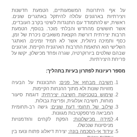
על אף היתרונות המשמעותיים, הטמעת חדשנות
ויצירתיות בארגונים עלולה להיתקל באתגרים שונים.
ראשית, יש להתמודד עם התנגדות לשינוי בקרב העובדים,
אשר חוששים מהחדש והבלתי מוכר. בנוסף, הטמעת
תרבות יצירתית דורשת הקצאת משאבים ניכרת של זמן,
כסף ותמיכה ניהולית, אשר לא תמיד זמינים. האתגר
השלישי הוא התאמת התרבות הארגונית הקיימת. ארגונים
שבהם שולטים ביורוקרטיה, שגרה ופחד מכישלון, יקשו על
פריחת היצירתיות.
מספר רעיונות לפתרון בעיות בתהליך:
חשיבה
מבחוץ
אל
פנים
:
התבוננות
על
הבעיה
מזוויות
שונות
ולא
מתוך
ההנחות
הקיימות
.
שימוש בטכניקות חשיבה יצירתית:
דוגמת סיעור
מוחות, חשיבה אנלוגית, ופריצת גבולות.
שילוב של תחומי דעת שונים:
גישה רב-תחומית
המביאה פרספקטיבות מגוונות.
למידה מכישלונות:
הפקת לקחים והזדמנויות
מניסיונות שנכשלו.
עידוד אי-הסכמה בונה:
יצירת דיאלוג פתוח ונועז בין