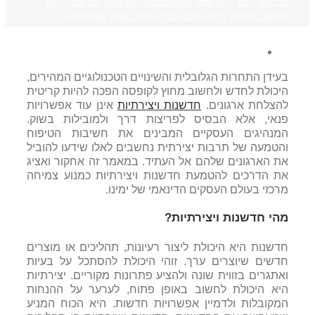
דף ראשי
/
בלוג
/
ייעוץ עסקי
,
יעוץ אסטרטגי
,
יעוץ ארגוני
,
כוח אדם - ההון
והמשאב האנושי
,
ניהול שינויים וצמיחה
,
פיתוח עסקי
,
שיווק ומיתוג +
בעידן התחרות הגלובלית והשינויים הטכנולוגיים המהירים,
היכולת לחדש ולחשוב מחוץ לקופסה הפכה להיות קריטית
להצלחת ארגונים.
חדשנות ויצירתיות
אינן עוד אפשרויות
פנאי, אלא הבסיס לפריצות דרך ולמובילות בשוק.
המנהיגים העסקיים המבינים את חשיבות הטיפוח
והטמעה של תרבות יצירתית נחשבים לאלו שידעו להוביל
את הארגונים שלהם אל העתיד. במאמר זה אחקור ואציג
את הדרכים להטמעת חדשנות ויצירתיות כמנוע צמיחה
מרכזי בעולם העסקים הדינאמי של ימינו.
מהי חדשנות ויצירתיות?
חדשנות היא היכולת ליצור רעיונות, תהליכים או מוצרים
חדשים שיוצרים ערך. זוהי היכולת להסתכל על בעיות
ואתגרים בזווית שונה ולהציע פתרונות מקוריים. יצירתיות
היא היכולת לחשוב באופן פתוח, לערער על ההנחות
המקובלות ולדמיין אפשרויות חדשות. היא הכוח המניע