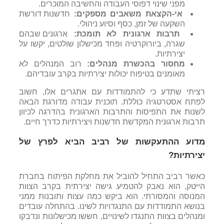
מפני
שינוי
דפוסי
העבודה
והחשיבה
המוכרים
.
אי
-
הקצאת
משאבים
מספקים
:
חדשנות
דורשת
השקעה
של
זמן
,
כסף
וסיוע
ניהולי
.
תרבות
ארגונית
לא
תומכת
:
ארגונים
שבהם
שגרה
,
ביורוקרטיה
ופחד
מכישלון
שולטים
,
יקשו
על
יצירתיות
.
מחסור בהכשרת מנהלים:
רוב המנהלים לא
מאומנים בטיפוח יכולות יצירתיות בקרב עובדיהם.
רציתי שתדע כי להתמודדות עם אתגרים אלו, חשוב
לפתח אסטרטגיה כוללת. תוכנית עבודה מדורגת הבאה
לשנות את התפיסות והתרבות הארגונית בהדרגה לכיוון
תרבות ארגונית המקדשת חדשנות ויצירתיות כדרך חיים.
מדוע ההתעקשות של רביב הביא לפרץ של
יצירתיות?
כאשר רביב התחיל להוביל את מחלקת הפיתוח בחברת
הייטק, הוא נאבק להטמיע גישה יצירתית בקרב הצוות
המנוסה והמסורתי. הוא ביקש כמה עצות ותובנות ממני
בנושא התמודדות עם התנגדויות לשינו. בהתחלה עובדים
ומנהלים בצוות התנגדו לשינויים, חששו מכישלונות ונדבקו