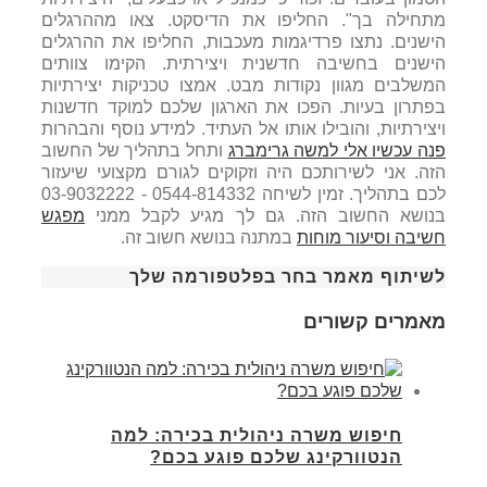
מתחילה בך". החליפו את הדיסקט. צאו מההרגלים
הישנים. נתצו פרדיגמות מעכבות, החליפו את ההרגלים
הישנים בחשיבה חדשנית ויצירתית. הקימו צוותים
המשלבים מגוון נקודות מבט. אמצו טכניקות יצירתיות
בפתרון בעיות. הפכו את הארגון שלכם למוקד חדשנות
ויצירתיות, והובילו אותו אל העתיד.
למידע נוסף והבהרות
פנה עכשיו אלי למשה גרימברג
ותחל בתהליך של החשוב
הזה. אני לשירותכם היה וזקוקים לגורם מקצועי שיעזור
לכם בתהליך. זמין לשיחה 0544-814332 - 03-9032222
בנושא החשוב הזה. גם לך מגיע לקבל ממני
מפגש
חשיבה וסיעור מוחות
במתנה בנושא חשוב זה.
לשיתוף מאמר בחר בפלטפורמה שלך
מאמרים קשורים
חיפוש משרה ניהולית בכירה: למה
הנטוורקינג שלכם פוגע בכם?