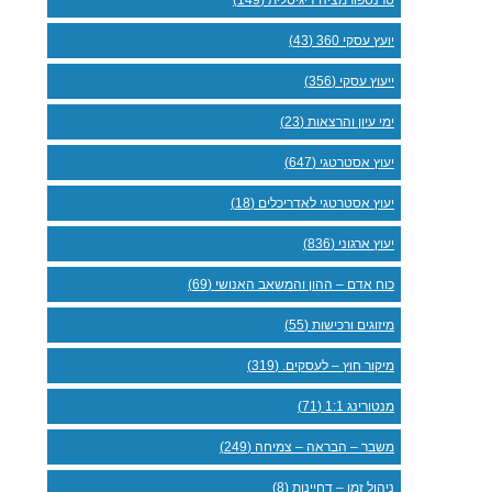
יועץ עסקי 360 (43)
ייעוץ עסקי (356)
ימי עיון והרצאות (23)
יעוץ אסטרטגי (647)
יעוץ אסטרטגי לאדריכלים (18)
יעוץ ארגוני (836)
כוח אדם – ההון והמשאב האנושי (69)
מיזוגים ורכישות (55)
מיקור חוץ – לעסקים. (319)
מנטורינג 1:1 (71)
משבר – הבראה – צמיחה (249)
ניהול זמן – דחיינות (8)