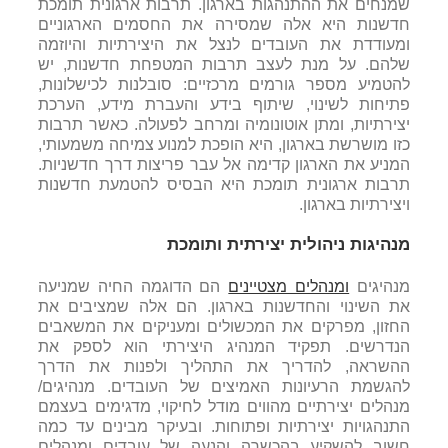
שמנחים את ההתנהגות בארגון. תרבות ארגונית תומכת
חדשנות היא אלה שמסירה את החסמים הארגוניים
ומעודדת את העובדים לנצל את היצירתיות והיוזמה
שלהם. על מנת לעצב תרבות המטפחת חדשנות, יש
להטמיע מספר גורמים מרכזיים: סובלנות לכישלונות,
פתיחות לשינוי, שיתוף בידע והעברת מידע, הערכת
יצירתיות, ומתן אוטונומיה ומרחב לפעולה. כאשר תרבות
כזו מושרשת בארגון, היא הופכת למנוע צמיחה משמעותי,
המניע את הארגון קדימה אל עבר פריצות דרך חדשניות.
תרבות ארגונית תומכת היא הבסיס להטמעת חדשנות
ויצירתיות בארגון.
מנהיגות ניהולית יצירתית ותומכת
מנהיגים
ומנהלים מצטיינים
הם הדוגמה החיה שמניעה
את השינוי והחדשנות בארגון. הם אלה שמציבים את
החזון, מפרקים את המכשולים ומעניקים את המשאבים
הנדרשים. תפקיד המנהיג היצירתי הוא לספק את
ההשראה, להדריך את התהליך ולפנות את הדרך
להגשמת הרעיונות האמיצים של העובדים. מנהיגים/
מנהלים יצירתיים מהווים מודל לחיקוי, מדגימים בעצמם
התנהגויות יצירתיות ופתוחות. ובעיקר מבינים עד כמה
חשוב להשקיע בהכשרה והנעה של עובדים ומנהלים