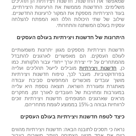
שמאפשר את החדשנות.
חדשנות ויצירתיות הן תהליכים
משלימים: החדשנות מממשת את הרעיונות היצירתיים,
בעוד היצירתיות מספקת את המקור לרעיונות החדשניים.
שילוב של שתי היכולות הללו הוא המפתח להצלחה
עסקית בעולם המשתנה והתחרותי.
היתרונות של חדשנות ויצירתיות בעולם העסקים
חדשנות ויצירתיות מספקים מגוון יתרונות משמעותיים
לעולם העסקים. הם מאפשרים לארגונים להתבדל
מהמתחרים על ידי יצירת ערך ייחודי עבור הלקוחות. כמו
כן,
חדשנות ויצירתיות
מובילים לייעול תהליכים ועלייה
בפרודוקטיביות. מעבר לכך, טיפוח חדשנות ויצירתיות
מושך עובדים מוכשרים המחפשים סביבת עבודה
מאתגרת ומעוררת השראה. תוצאה נוספת היא עלייה
במעורבות ומחויבות של העובדים לאורך זמן. מחקרים
מראים שארגונים המטפחים חדשנות ויצירתיות זוכים
לרווחיות גבוהה ב-15% בממוצע לעומת מתחריהם.
כיצד לטפח חדשנות ויצירתיות בעולם העסקים
נראה כי תסכים לתובנה הבאה: חדשנות ויצירתיות מהווים
כיום את אחד מנועי הצמיחה היותר חשובים בעבור