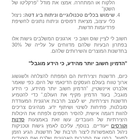
הלקוח או המתחרה. אמצו את מודל "פרקליטו של
השטן"
שימוש בכלים טכנולוגיים וניתוח ביג דטה:
ניצול
כלי עיצוב, מציאת דפוסים וניתוח נתונים לחשיפת
פרדיגמות חדשות.
חשוב לי לציין שוס ושוב כי ארגונים המשלבים גישות אלו
בפתרון הבעיות שלהם מדווחים על עלייה של 30%
בחדשנות המוצרים והשירותים שלהם.
"הדמיון חשוב יותר מהידע, כי הידע מוגבל"
כיום, חדשנות ויצירתיות הם המפתח להצלחה ולשגשוג
ארוך טווח בעולם העסקים הדינאמי של היום. כפי שאמר
אלברט איינשטיין, "הדמיון חשוב יותר מהידע, כי הידע
מוגבל, בעוד הדמיון מקיף את העולם." כדי להטמיע
חדשנות ויצירתיות, יש לעצב תרבות ארגונית המעודדת
סובלנות, פתיחות לשינוי ושיתוף ידע. מנהיגים צריכים
להוות דוגמה אישית, להסיר חסמים ולפתח את היכולות
היצירתיות של העובדים. עשו זאת באמצעות
סדנות
וקורסים
ייעודיים. בנוסף, עליכם לאמץ גישות וטכניקות
ניהול המאפשרות ליצור תרבות של חדשנות. הגיע הזמן
לפעול. בחנו את התרבות הארגונית שלכם ואת הצעדים