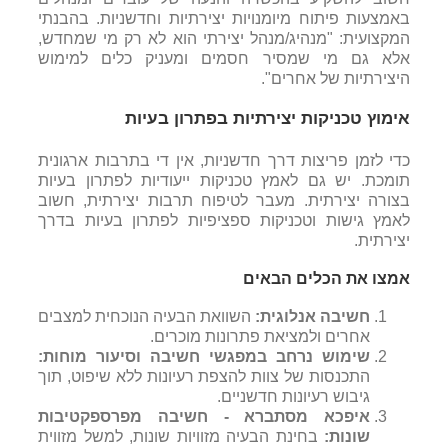
באמצעות פיתוח מיומנויות יצירתיות וחדשניות. בהבנתי
המקצועית: "מנהיג/מנהל יצירתי הוא לא רק מי שמחדש,
אלא גם מי שמסיר חסמים ומעניק כלים למימוש
היצירתיות של אחרים".
אימוץ טכניקות יצירתיות בפתרון בעיות
כדי לזמן פריצות דרך חדשניות, אין די בתרבות ארגונית
תומכת. יש גם לאמץ טכניקות ייעודיות לפתרון בעיות
בצורה יצירתית. מעבר לטיפוח תרבות יצירתית, חשוב
לאמץ גישות וטכניקות ספציפיות לפתרון בעיות בדרך
יצירתית.
אמצו את הכלים הבאים
חשיבה
אנלוגית
:
השוואת
הבעיה
הנוכחית
למצבים
אחרים
ולמציאת
פתרונות
מוכרים
.
שימוש נרחב במפגשי חשיבה וסיעור
מוחות
:
התכנסות
של
צוות
להצפת
רעיונות
ללא
שיפוט
,
תוך
גיבוש
רעיונות
חדשניים
.
איפכא מסתברא - חשיבה מפרספקטיבות
שונות:
בחינת הבעיה מזוויות שונות, למשל מזווית