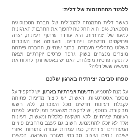
ללמוד מההתנסות של דלית:
כאשר דלית התמנתה למנכ"לית של חברת הטכנולוגיה
הסטארט-אפ, היא החליטה להפוך את התרבות הארגונית
למעוז של יצירתיות. היא עודדה שיתוף רעיונות, יצרה
פרויקטים חדשניים וייחודיים, והעצימה את העובדים
לשלוט בתהליכי העבודה. בתוך שנתיים, החברה פיתחה
מוצרים מנצחים בשוק, גרפה פרסים יוקרתיים ויצאה
להנפקה פרטית מוצלחת. האם יש באפשרותך לחקות את
מעשיה ששל דליה?
טפחו סביבה יצירתית בארגון שלכם
על מנת להטמיע
חדשנות ויצירתיות בארגון
, יש להקפיד על
מספר אסטרטגיות. ראשית, יש ליצור מדיניות פתוחה
לקבלת רעיונות חדשים מכל העובדים, ללא חשש
מביקורת. בנוסף, יש להקצות משאבים וזמן להניע ולפתח
רעיונות יצירתיים. ללא השקעה כלכלית ומעשית, רעיונות
אלה לא יוכלו להתממש. חשוב גם לעצב מרחבים פיזיים
המעודדים יצירתיות, כמו עמדות עבודה פתוחות, אזורי
ישיבה נוחים ועיצוב סביבתי מעורר השראה. הכשירו