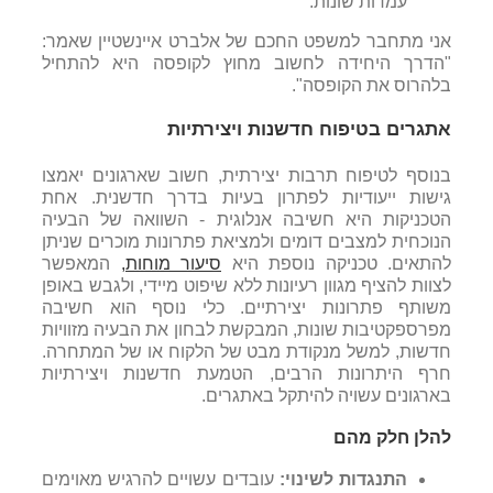
עמדות שונות.
אני מתחבר למשפט החכם של אלברט איינשטיין שאמר:
"הדרך היחידה לחשוב מחוץ לקופסה היא להתחיל
בלהרוס את הקופסה".
אתגרים בטיפוח חדשנות ויצירתיות
בנוסף לטיפוח תרבות יצירתית, חשוב שארגונים יאמצו
גישות ייעודיות לפתרון בעיות בדרך חדשנית. אחת
הטכניקות היא חשיבה אנלוגית - השוואה של הבעיה
הנוכחית למצבים דומים ולמציאת פתרונות מוכרים שניתן
להתאים. טכניקה נוספת היא
סיעור מוחות,
המאפשר
לצוות להציף מגוון רעיונות ללא שיפוט מיידי, ולגבש באופן
משותף פתרונות יצירתיים. כלי נוסף הוא חשיבה
מפרספקטיבות שונות, המבקשת לבחון את הבעיה מזוויות
חדשות, למשל מנקודת מבט של הלקוח או של המתחרה.
חרף היתרונות הרבים, הטמעת חדשנות ויצירתיות
בארגונים עשויה להיתקל באתגרים.
להלן חלק מהם
התנגדות
לשינוי
:
עובדים
עשויים
להרגיש
מאוימים