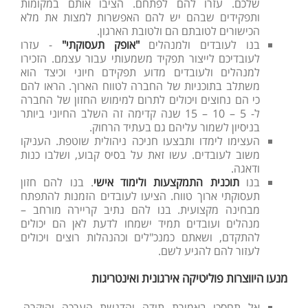
שלכם. עזרו להם לפתחם. הציבו אותם במקומות
ותפקידים שבהם יש להם האפשרות למצות את מלא
הכישורים לטובתם הם ולטובת הארגון.
בנו לעובדים ולמנהלים
"אופק תעסוקתי"
- עזרו
לעובדיכם לייצור תפקיד משמעותי עבור עצמם. הזכירו
למנהלים ולעובדים מדוע תפקידם חיוני וכיצד הוא
משתלב בתוכניות של החברה לטווח הארוך. הראו להם
כי הם נחוצים ויכולים לתרום למימוש החזון של החברה
ל- 5 – 10 – 15 שנה קדימה זה השלב החיוני ביותר
בניסיון לשמור עליהם גם בעתיד הרחוק.
העצימו לימדו ותבצעו חניכה ניהולית שוטפת. העניקו
משוב לעובדים. עשו זאת על בסיס קבוע, ושלבו כנות
ודאגה.
בנו
תוכנית התמקצעות ולימוד אישי
. בנו להם חזון
תעסוקתי ארוך טווח. הציעו לעובדים הזמנות להתפתח
מבחינה מקצועית. בנו להם נתיב קריירה מורחב –
מנהלים ועובדים תמיד ישמחו לדעת לאן הם יכולים
להתקדם, ושאתם כמנכ"לים וכהנהלות רוצים ויכולים
לעזור להם להגיע לשם.
מנעו היווצרות פוליטיקה אירגונית ואינטריגות
אל תחסכו באמירת תודה והדגשת הערכה והוקרה.