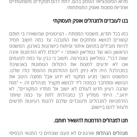
מלוא הפוטנציאל הטמון בהם. לתת להם תפקידים משמעותיים
אחריות סמכות ואופק התפתחותי.
בנו לעובדים ולמנהלים אופק תעסוקתי
כמו בכל חודש, משפטי המפתח - הציטוטים שהשאירו בי חותם
קשורים לנושא ומחזקים את התובנה עד כמה חשוב תמיד
להיות מובילים בתחום איתור ופיתוח כישרונות בארגון. המשפט
הראשון הוא של נפוליאון האומר: • "יכולת ללא הזדמנות אינה
שווה דבר". נפוליאון בונפרטה. חשוב כי נבין עד כמה לפעמים
אנו לא יודעים למצות את היכולות הטמונות באנשינו?
במנהלנו? היה ולא ניתן להם ההזדמנות ההפסד כולו שלנו.
המשפט השני מגיע ממקור לא ידוע אבל ממצה היטב את
הנושא ומתחבר ככפפה ליד לנושא תקציר מנהלים זה: • "מוח
שהגה רעיון חדש לעולם לא ישוב אל ממדיו המקוריים". לא
ידוע.". הייתי ממליץ לך כמנהל\ת לתת עד כמה שיותר
הזדמנויות למנהלים ולעובדים שלכם להגות רעיונות חדשים
ולעזור להם ביישום.
תנו למנהלים הזדמנות להשאיר חותם.
מנהלים הנהלות
וארגונים לא פעם שוכחים כי התנאי הבסיסי