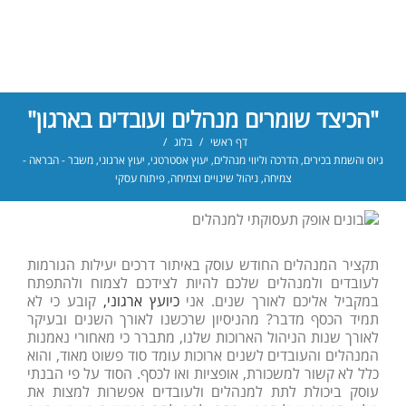
"הכיצד שומרים מנהלים ועובדים בארגון"
דף ראשי
/
בלוג
/
גיוס והשמת בכירים
,
הדרכה וליווי מנהלים
,
יעוץ אסטרטגי
,
יעוץ ארגוני
,
משבר - הבראה -
צמיחה
,
ניהול שינויים וצמיחה
,
פיתוח עסקי
תקציר המנהלים החודש עוסק באיתור דרכים יעילות הגורמות
לעובדים ולמנהלים שלכם להיות לצידכם לצמוח ולהתפתח
במקביל אליכם לאורך שנים. אני
כיועץ ארגוני,
קובע כי לא
תמיד הכסף מדבר? מהניסיון שרכשנו לאורך השנים ובעיקר
לאורך שנות הניהול הארוכות שלנו, מתברר כי מאחורי נאמנות
המנהלים והעובדים לשנים ארוכות עומד סוד פשוט מאוד, והוא
כלל לא קשור למשכורת, אופציות ואו לכסף. הסוד על פי הבנתי
עוסק ביכולת לתת למנהלים ולעובדים אפשרות למצות את