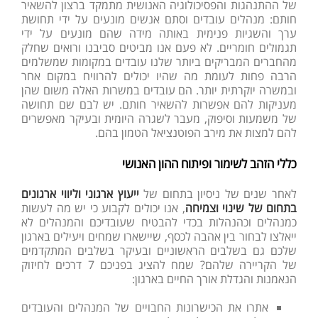
של ההתנהגות והפסיכולוגיה האנושית מתמקד ברצון להשאיר
חותם: מנהלים עובדים וסתם אנשים מונעים על ידי תחושת
ערך והשגיות פנימית באותה מידה שהם מונעים על ידי
תגמולים חומריים. לא פעם אנו מביטים סביבנו ורואים שחלק
מהחברים המבריקים ביותר שלנו עובדים במקומות שמשלמים
הרבה פחות לעומת מה שהיו יכולים להרוויח במקום אחר
ובמשרה יוקרתית יותר. הם עובדים במשרות האלה משום שהן
מעניקות להם אפשרות להשאיר חותם. יש לבם שם תחושה
של משמעות וסיפוק, מעבר לשגרה היומית ובעיקר מאפשרים
להם למצות את מירב הפוטנציאל הטמון בהם.
כללי הזהב לשימור ופיתוח ההון האנושי
לאחר שנים של ניסיון בתחום של
ייעוץ ארגוני וליווי ארגונים
בתחום של שינוי וצמיחה
, אנו יכולים לקבוע כי יש מה לעשות
כמנהלים וכהנהלות בכדי להבטיח שעובדיכם והמנהלים לא
ייאלצו לבחור בין אהבה לכסף, שיישארו שמחים ויעילים בארגון
שלכם גם בשלבים הראשוניים ובעיקר בשלבים המתקדמים
של הקריירה שלהם? שמח להציג בפניכם 7 דרכים לחיזוק
הנאמנות והגדלת אורך החיים בארגון:
אתרו את הכישרונות החבויים של המנהלים והעובדים