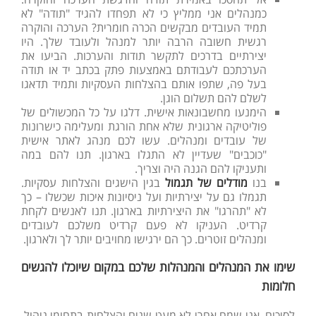
כמנהלים אני ממליץ כי לא תפחדו להגיד "תודה" לא
תמיד העובדים מבקשים הכרה חומרית? הערכה והוקרה
רגשית חשובה הרבה יותר למנהל ולעובד שלך. היו
יצירתיים בדרכים לתקשר תודות והערכות. הביעו את
הערכתכם לעבודתם באמצעות פתק בכתב יד או תודה
בעל פה, שתפו אותם בהצלחות העסקיות ותמיד תדאגו
לשלם להם תשלום הוגן.
הימנעו מחשבונאות אישית. דלגו על כל המכשולים של
פוליטיקה ארגונית שלא אחת הורגת ומעלימה כישרונות
של עובדים ומנהלים. עשו לכם מנהג לאתר אישית
"כוכבים" שעדיין לא התגלו בארגון. תנו להם במה
ותעניקו להם הגנה היה וצריך.
בנו
מודלים של תגמול
בגין הישגים והצלחות עסקיות.
תגמלו גם על יצירתיות ועל ניסיונות איכות שכשלו – כך
לא "תהרגו" את היצירתיות בארגון. תנו לאנשים לקחת
קרדיט. העניקו לא פעם קרדיט משלכם לעובדים
ומנהלים זוטרים. כך הם ירגישו מחויבים יותר לך ולארגון.
שימו את המנהלים והמנהלות שלכם במקום שיוכלו להגשים
חלומות
לסיכום, אני שמח אחרי לא מעט שנים והצלחות בתחומי ניהול,