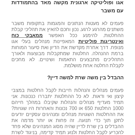
אגו ופוליטיקה ארגונית מקשה מאד בהתמודדות
עם משבר
פעמים לא מעטות הנתונים והמגמות בתקופות משבר
משתנים מהרגע לרגע. נכון וחכם להאיץ את תהליכי קבלת
ההחלטות. להימנע ככל האפשר
ממאבקי כוח
ואינטריגות פוליטיות
המאפיינות מנהלים בעלי אגו
מנופח. דרך אחרת מקדשת את הדיון ואת סיעור המוחות
ברמת ההנהלה. החלטות שמתקבלות מבוצעות ולאורך
התהליכים מתבצעים התאמות ושינויים. לא מחכים
לקבלת החלטה אחת מושלמת.
ההבדל בין משה שרת למשה דיין?
פעמים מנהלים והנהלות חייבות לקבל החלטות במצבי
קיצון ואי ודאות. לא כל ההחלטות יתבררו כנכונות. אני
תמיד מעדיף מנהלים והנהלות שקיבלו במהלך חייהם
1000 החלטות 650 או 700 נכונות והאחרות היו שגויות?
את ההחלטות השגויות מנהלים ומנהיגים עסקיים יודעים
לתקן תוך כדי תנועה. זה פחות או יותר מדמה את
ההבדלים בין שרת לדיין שהיה מסוג המנהיגים שלא פחד
להכריע לקבל החלטות ולנוע תמיד קדימה, בניגוד לשרת