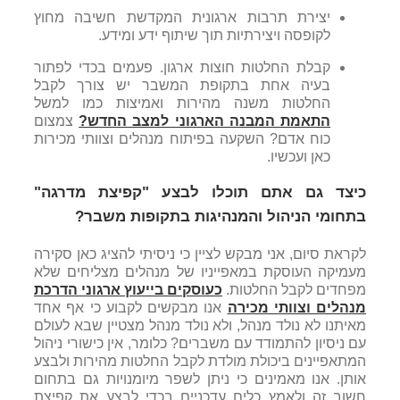
יצירת תרבות ארגונית המקדשת חשיבה מחוץ
לקופסה ויצירתיות תוך שיתוף ידע ומידע.
קבלת החלטות חוצות ארגון. פעמים בכדי לפתור
בעיה אחת בתקופת המשבר יש צורך לקבל
החלטות משנה מהירות ואמיצות כמו למשל
התאמת המבנה הארגוני למצב החדש?
צמצום
כוח אדם? השקעה בפיתוח מנהלים וצוותי מכירות
כאן ועכשיו.
כיצד גם אתם תוכלו לבצע "קפיצת מדרגה"
בתחומי הניהול והמנהיגות בתקופות משבר?
לקראת סיום, אני מבקש לציין כי ניסיתי להציג כאן סקירה
מעמיקה העוסקת במאפייניו של מנהלים מצליחים שלא
מפחדים לקבל החלטות.
כעוסקים בייעוץ ארגוני הדרכת
מנהלים וצוותי מכירה
אנו מבקשים לקבוע כי אף אחד
מאיתנו לא נולד מנהל, ולא נולד מנהל מצטיין שבא לעולם
עם ניסיון להתמודד עם משברים? כלומר, אין כישורי ניהול
המתאפיינים ביכולת מולדת לקבל החלטות מהירות ולבצע
אותן. אנו מאמינים כי ניתן לשפר מיומנויות גם בתחום
חשוב זה ולאמץ כלים עדכניים בכדי לבצע את קפיצת