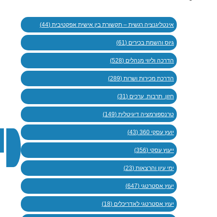
אינטליגנציה רגשית – תקשורת בין אישית אפקטיבית (44)
גיוס והשמת בכירים (61)
הדרכה וליווי מנהלים (528)
הדרכת מכירות ושרות (289)
חזון. תרבות. ערכים (31)
טרנספורמציה דיגיטלית (149)
יועץ עסקי 360 (43)
ייעוץ עסקי (356)
ימי עיון והרצאות (23)
יעוץ אסטרטגי (647)
יעוץ אסטרטגי לאדריכלים (18)