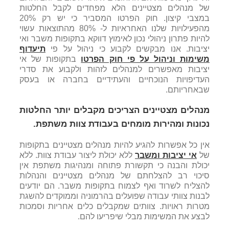
של מנהלים מצטיינים הלא מפחדים לקבל החלטות
במצבי קיצון. חוק הפרטו המסביר כי יש רק 20%
מהפעילויות שלנו האחראיות ל- 80% מהתוצאות עשוי
להיות פתרון ניהולי נכון לאימוץ דווקא בתקופות משבר ואי
יציבות. אנו מבקשים לקבוע כי ניהול על פי
תיעדוף
משימות וניהול על פי חוק הפרטו
בתקופות של אי
יציבות מאפשרים למנהלים לזהות ולקבוע את סדרי
העדיפויות הנוכחיים והעתידיים בחברה או בעסק
שבאחריותם.
מנהלים מצטיינים הצריכים מקבלים יותר החלטות
נכונות ומהירות מומחים בעבודת צוות משתפת.
אין כל אפשרות להגיע להיות מנהלים מצטיינים בתקופות
של
אי יציבות ומשבר
ללא יכולת ליצור עבודת צוות. ללא
יכולת והבנה כי תקשורת פתוחה ומנהיגות משתפת אין
סיכוי רב להצלחתם של מנהלים מצטיינים והנהלות
להצליח לשרוד ואף לצמוח בתקופות משבר. הם יודעים
לבנות צוותי עבודה שפועלים בהרמוניה וממוקדים להשגת
מטרות ראויות. צוותים שמקבלים כלים אחריות וסמכות
לבצע את המשימות מבלי שיפריעו להם.