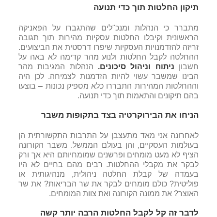
תיקון החלטות תוך כדי תנועה
מתברר כי הנהלות ומנכ"לים שהתגברו על הפאניקה
הראשונית וקיבלו החלטות עסקיות מהירות תוך תגובה
זריזה להזדמנויות העסקיות שיפרו דרסטית את הביצועים.
ההחלטה לקבל החלטות ולנוע מהר קדימה לא באה על
חשבון
ניתוח וניהול סיכונים.
הנהלות המגיבות מהר
הבינו שמשבר עשוי להיות הזדמנות לצמיחה. לכן היה
וההחלטות המהירות התבררו כלא מספיק נכונות – בוצעו
בהם תיקונים והתאמות תוך כדי תנועה.
הניחו את הבירוקרטיה בצד בתקופות משבר
לאחרונה אני מאד מתעצבן על התרבות התקשורתית הן
בעולמות העסקיים, והן בעולם הממשל. משבר הקורונה
הציף לא מעט מומחים ופרשנים שמומחיותם היא אך ורק
לבקר את מקבלי ההחלטות. רבים מהם בחיים לא היו
בעמדה של קבלת החלטה ניהולית, מנהיגותית או
פוליטית? כולם מומחים לבקר את שר הבריאות? את שר
האוצר? את ממונה הקורונה ואת צוות המומחים.
לדבר זה קל לקבל החלטות הרבה יותר קשה