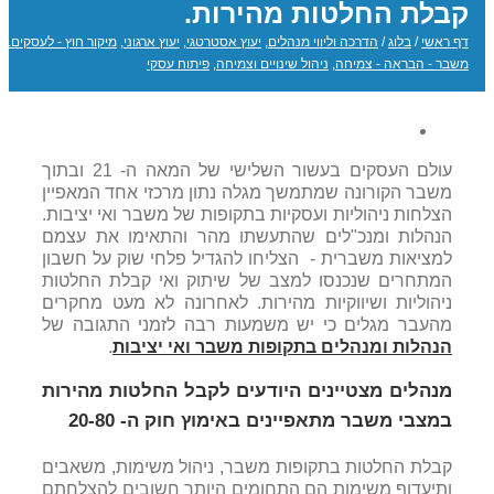
קבלת החלטות מהירות.
דף ראשי
/
בלוג
/
הדרכה וליווי מנהלים
,
יעוץ אסטרטגי
,
יעוץ ארגוני
,
מיקור חוץ - לעסקים.
,
משבר - הבראה - צמיחה
,
ניהול שינויים וצמיחה
,
פיתוח עסקי
עולם העסקים בעשור השלישי של המאה ה- 21 ובתוך
משבר הקורונה שמתמשך מגלה נתון מרכזי אחד המאפיין
הצלחות ניהוליות ועסקיות בתקופות של משבר ואי יציבות.
הנהלות ומנכ"לים שהתעשתו מהר והתאימו את עצמם
למציאות משברית - הצליחו להגדיל פלחי שוק על חשבון
המתחרים שנכנסו למצב של שיתוק ואי קבלת החלטות
ניהוליות ושיווקיות מהירות. לאחרונה לא מעט מחקרים
מהעבר מגלים כי יש משמעות רבה לזמני התגובה של
הנהלות ומנהלים בתקופות משבר ואי יציבות
.
מנהלים מצטיינים היודעים לקבל החלטות מהירות
במצבי משבר מתאפיינים באימוץ חוק ה- 20-80
קבלת החלטות בתקופות משבר, ניהול משימות, משאבים
ותיעדוף משימות הם התחומים היותר חשובים להצלחתם