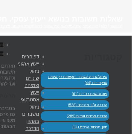
שאלות תשובות בנושא ייעוץ עסקי. חלק
דף ראשי
/
בלוג
/
ייעוץ עסקי
,
יעוץ אסטרטגי
,
יעוץ ארגוני
,
ניהול שינויים וצמיחה
,
פיתוח 
us
xt
קטגוריות
דף הבית
ייעוץ ארגוני
חזרתם ל
ניהול
תשובות 
אינטליגנציה רגשית – תקשורת בין אישית
ולהצלחה
שינויים
אפקטיבית (44)
ועד להת
וצמיחה
ייעוץ
גיוס והשמת בכירים (61)
תרומתם
אסטרטגי
הדרכה וליווי מנהלים (528)
ניהול
בסביבה 
משברים
גם פרספ
הדרכת מכירות ושרות (289)
מקצועי,
בארגון
הבאות:
חזון. תרבות. ערכים (31)
הדרכה