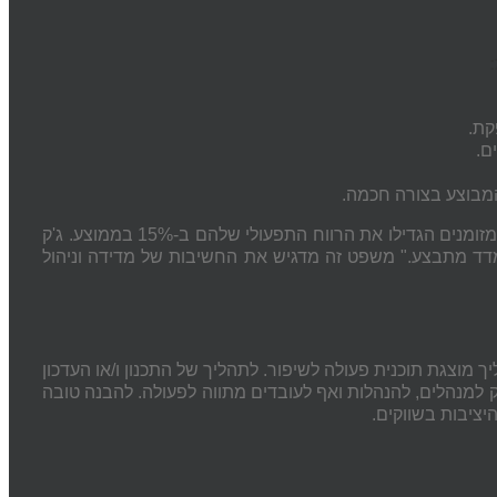
קת.
ם.
 המבוצע בצורה חכמה.
מחקר של PwC הראה כי עסקים בינוניים שיישמו אסטרטגיות לשיפור תזרים מזומנים הגדילו את הרווח התפעולי שלהם ב-15% בממוצע. ג'ק
ר: "מזומן הוא המלך. מה שנמדד מתבצע." משפט זה מדגיש את החשיבות של מדידה וניהול
 מוצגת תוכנית פעולה לשיפור. לתהליך של התכנון ו/או העדכון
ק למנהלים, להנהלות ואף לעובדים מתווה לפעולה. להבנה טובה
יציבות בשווקים.