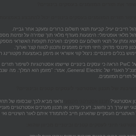
שפר את תזרים המזומנים בעסקים בינוניים?
שיפור תזרים המזומנים בעסקים בינוניים יכול להתבצע באמצעות:
הול חייבים יעיל: קביעת תנאי תשלום ברורים ומעקב אחר גבייה.
הול מלאי אופטימלי: הימנעות מעודף מלאי תוך שמירה על זמינות מספ
א ומתן על תנאי תשלום עם ספקים: הארכת תקופות האשראי מספקי
נון פיננסי מדויק: חיזוי תזרים מזומנים ותכנון לטווח קצר וארוך.
מוש בכלים פיננסיים: ניצול קווי אשראי או מימון באמצעות פקטורינג
וולש, המנכ"ל האגדי של General Electric, אמ
ל תזרים המזומנים.
שיבות של תכנון אסטרטגי לעסקים קטנים ובינוניים?
ון אסטרטגי?
תכנון אסטרטגי מקצועי
וראוי מביא לכך שבסופו של תהליך
י יש ערך רב וחשוב. דע כי עדכון או תכנון מערכים אסטרטגיים מעני
האתגרים העסקיים שהארגון חייב להתמודד איתם לאור השינויים ואי ה
סטרטגי חיוני לעסקים קטנים ובינוניים מכיוון שהוא: