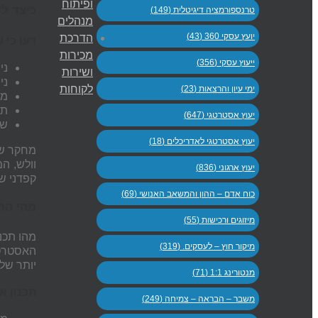
ופיתוח
כיצד ל
טרנספורמציה דיגיטלית (149)
מנהלים
יועץ עסקי 360 (43)
הדרכת
דעו כי 
מכירות
ייעוץ עסקי (356)
ני
ושירות
ני
לקוחות
ימי עיון והרצאות (23)
מש
תכ
יעוץ אסטרטגי (647)
שי
יעוץ אסטרטגי לאדריכלים (18)
יעוץ ארגוני (836)
קפדני ש
כוח אדם – ההון והמשאב האנושי (69)
מהי הח
מיזוגים ורכישות (55)
מהו תכנ
מיקור חוץ – לעסקים. (319)
האסטרטג
יותר של 
מנטורינג 1:1 (71)
תכנון א
משבר – הבראה – צמיחה (249)