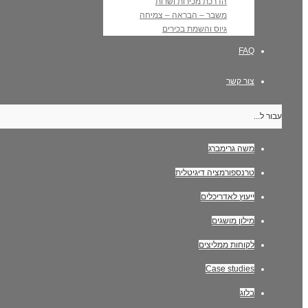
הדרכת מכירות ושרות
משבר – הבראה – צמיחה
גיוס והשמת בכירים
FAQ
צור קשר
עבור ל...
משה גרימברג
טרנספורמציה דיגיטלית
ייעוץ לאדריכלים
מילון מושגים
לקוחות ממליצים
Case studies
בלוג