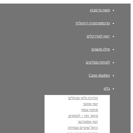
משה גרימברג
טרנספורמציה דיגיטלית
ייעוץ לאדריכלים
מילון מושגים
לקוחות ממליצים
Case studies
בלוג
הדרכה וליווי מנהלים
יעוץ ארגוני
פיתוח עסקי
מיקור חוץ – לעסקים.
יעוץ אסטרטגי
ניהול שינויים וצמיחה