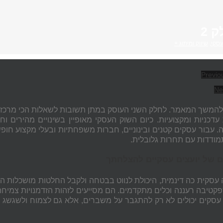
 2
עסקי
,
שיווק ומיתוג +
Previo
Ne
המשך המאמר. לחלק השני העוסק במתן תשובות לשאלות הכי מרכזיות
עדכניות ומקצועיות. כיום השוק העסקי מאופיין בשינויים מהירים 
. עבור עסקים קטנים ובינוניים, חברות משפחתיות ובעלי מקצוע חופשי
מודדות עם תחרות גלובלית.
 של יועצים עסקיים להצלחתך
עסקית כה דינמית, היכולת לנווט בבטחה ולקבל החלטות מושכלות היא ק
קטיבה רעננה וכלים מתקדמים. הם מסייעים לזהות הזדמנויות צמיחה,
 עסקים יכולים לא רק להתגבר על משברים, אלא גם לצמוח ולשגשג 