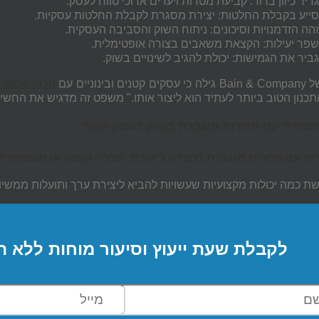
דיר כיוון ברור: קביעת מטרות ויעדים ארוכי טווח לעסק.
ייע בקבלת החלטות: יצירת מסגרת לקבלת החלטות עסקיות.
הה הזדמנויות וסיכונים: ניתוח השוק והסביבה העסקית.
פר יעילות: הקצאת משאבים בצורה אופטימלית.
ביר את הגמישות: יכולת להגיב לשינויים בשוק.
ם ובינוניים עם
תכנון אסטרט
תכנון הטוב ביותר לעתיד הוא ליצור אותו." משפט זה מדגיש את החשי
תמודד עם תחרות מוגברת בשוק כעסק קטן?
ת עם תחרות מוגברת כחברה בינונית, חברה קטנה או משפחתית
שת כמה יכולות מקצועיות שעשויות להביא ליצירת ערך ותועלות ממשיו
לקבלת שעת ייעוץ וסיעור מוחות ללא ה