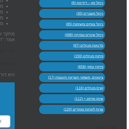
מג
ניהול זמן – דחיינות (8)
מס
מז
ניהול משברים (30)
מש
מג
ניהול צוותים ומשימות (85)
מחקר של Bain & Company גילה כי עסקים קטני
ניהול שינויים וצמיחה (496)
אמר: "ה
סדנאות מנהלים (97)
איך לה
פיתוח מנהלים (150)
התמודדו
פיתוח עסקי (658)
היא דור
ציטוטים, משפטי השראה והעצמה (17)
קורס מנהלים (116)
שיווק ומיתוג + (112)
שרות לקוחות ומוקדים (120)
תגיות