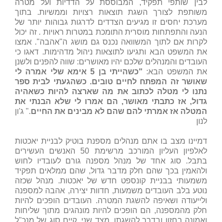
לבין שותפי תפקיד, המבוססת על הדדיות ועל מטרה
משותפת לצורך השגת תוצאות רצויות וממשיות. בתוך
מערכת יחסים זו מגיעים הצדדים לדרגות גבוהות יותר של
הנעה והתפתחות מוסרית התומכת במטרות ראויות . זה יכול
לקרות אם לתוך המשוואה נכנס גם מושג ה"אהבה". אמצו
את המשפט הבא ותגיעו לתוצאות ניהול מדהימות. דאגו כי
העובדים והמנהלים שלכם יהיו מאושרים: שווה להפנים ולשנן
את המשפט הבא:
"
כשהייתי בן 5 אימא שלי אמרה לי
שאושר זה המפתח לחיים טובים. כשהגעתי לבית ספר
נתנו לי מטלה לכתוב את מה שארצה להיות כשאהיה
גדול, אז כתבתי מאושר, הם אמרו לי שלא הבנתי את
המטלה אז אמרתי להם שהם לא מבינים את החיים
." ג'ון
לנון
דמיינו מצב בו אתם מנהלים מספנת בוטיק לבניית יאכטות
לאלפיון העליון המורכב מרשימת 50 האנשים העשירים
בתבל. סוג אחד של מנהל מספנה גורם לעובדיו לחוש
ולהאמין בכך שהם חלק מדבר גדול, שהם ממלאים תפקיד
משמעותי בבניית קונספט חדש של יאכטות. מנהל שכזה
נוטע בלב העובדים משמעות, חדוות יצירה, אהבה למספנה
ולייעודה ושאיפה להשגת המטרה. העובדים הופכים להיות
חלק מהמספנה, הם הופכים להיות מונהגים מתוך שליחות
ואמונה בחזון ובדרך להשגתו. מצד שני, קיים סוג של מנכ"ל