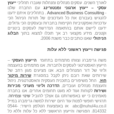
לאורך השנים. עסקים מנהלים ומנהלות שעברו תהליכי
ייעוץ
עסקי – ייעוץ ארגוני ומנטורינג
עם החברה שלנו
-
Advanced Business Consulting
. בתהליכים איתם ידענו
להנגיש בעבורם את כל העדכונים של תורות הניהול הכי
עדכניות ואפקטיביות הקיימות בחברות ובעסקים הכי גדולים.
ידענו ליישם אותם בהתאמה הנדרשת לעסקים בינוניים
וקטנים. מידע מקצועי רב אך תוכלו למצוא בתוך
הבלוג
הניהולי
שאנו כותבים כבר משנת 2006.
פגישה וייעוץ ראשוני ללא עלות
משה גרימברג וצוותו מתמחים בתחומי
הייעוץ העסקי
–
הייעוץ האסטרטגי לעסקים ולחברות. אנו מתמחים בהעצמה
וליווי של דור המנהלים הבא. אנו מציעים מגון רחב של
שירותים שאת רובם ניתן לקבל במסגרת
שירות מיקור
חוץ
.
החל משיפורים בתוכנית העסקית והאסטרטגית. ניהול
והעצמת מנהלים ועובדים,
הדרכה וליווי מערכי מכירות
ושירות
לקוחות ועוד לא מעט תחומים אחרים. אנו בחברה
מאמינים כי יש באפשרותנו גם אצלך להוביל
שינוי וצמיחה
.
תרגישי חופשי לפנות עוד היום ישירות למשה גרימברג במייל
abc@nuhul4u.co.il או באמצעות הטלפון הישיר: 0544-
814332. הפגישה והייעוץ הראשוני ללא כל עלות וללא כל