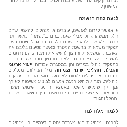
לצידנו זקוקים לתחושת אהבה והערכה בכדי להתחבר לחזון
המשותף.
לגעת להם בנשמה
אי אפשר לגרום לאנשים, עובדים או מנהלים, להאמין שהם
חלק ממשהו גדול מבלי לגעת בהם ב"נשמה". כאשר אנו
גורמים לאנשים להאמין שהם חלק מדבר גדול, שהם בעלי
תפקיד משמעותי בהשגת המטרה וכאשר נוטעים בליבם את
האהבה, המשמעות, והרצון להשיג את המטרה, הם נרתמים
למשימה .על פי הבנתי, לאור הניסיון הרב שצברתי הן
בתפקידי ניהול בכירים והן במסגרת עבודות
ייעוץ ארגוני
והובלת תהליכי שינוי וצמיחה
מול הנהלות, מנכ"לים
וחברות, אנו יכולים לזהות לא מעט סוגי מנהיגות עסקית
וניהולית. מנהיגות היא הנעת אנשים לביצוע משימות לאורך
זמן תוך שימוש מושכל באמצעי ההנעה ושימוש מזערי
בהוראות ואמצעי כפייה המתבטאים, בין השאר, בשיטת
"המקל והגזר".
ללמוד מג'ון לנון
להבנתי, מנהיגות היא מערכת יחסים דינמיים בין מנהיגים