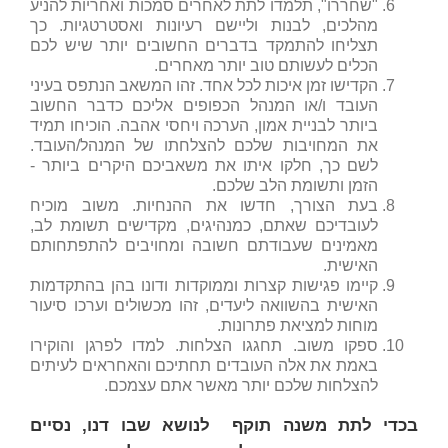
"שחררו", תלמדו לתת לאחרים סמכות ואחריות להניע
מהלכים, לבנות וליישם רעיונות ואסטרטגיות. כך
תצליחו להתמקד בדברים החשובים יותר שיש לכם
הכלים לעשותם טוב יותר מאחרים.
הקדישו זמן איכות לכל אחד. זהו המשאב הנתפס בעיני
העובד ו/או המנהל הכפופים אליכם כדבר החשוב
ביותר לבניית אמון, הערכה ויחסי אהבה. הוכיחו תמיד
את המחויבות שלכם להצלחתו של המנהל/העובד.
לשם כך, חלקו איתו את משאביכם היקרים ביותר -
הזמן ותשומת הלב שלכם.
בעת הצורך, חדשו את ההנחיות. משוב מוכיח
לעובדיכם שאתם, כמנהיגים, מקדישים תשומת לב,
מאמינים שעבודתם חשובה ומחויבים להתפתחותם
האישית.
קיימו פגישות קצרות וממוקדות ודונו בהן בהתקדמות
האישית בהשוואה ליעדים, זהו מכשולים וערכו סיעור
מוחות למציאת פתרונות.
ספקו משוב. תחגגו הצלחות. למדו לפרגן והוקירו
באמת את אלה העובדים תחתיכם והאחראים לעיתים
להצלחות שלכם יותר מאשר אתם עצמכם.
בכדי לתת משנה תוקף לנושא שבו דנו, נסיים