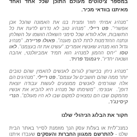
במספר ציטוטים מעולם התוכן שכל אחד ואחד
מאיתנו בוודאי מכיר.
"מנהיג אמיתי חוזר ומצית בנו את האמונה שהכל אכן
אפשרי".
פט ריילי
. "
מנהיג טוב לא נדרש לדעת את כל
התשובות, אלא לוודא שכל סימני השאלה הושמו על השולחן
ונתנה ההזדמנות לתת להם מענה".
פאולו פריירה.
"מנהיג
גדול הוא מנהיג שאנשיו אומרים: "עשינו את זה בעצמנו".
לאו
טסו
"יחס ההמון למנהיג הוא תמיד אמביוולנטי, אהבה
ושנאה יחדיו".
זיגמונד פרויד.
"מנהיג ניחן בכישרון לגרום לאנשים להאמין שהם טובים
יותר ממה שהם חושבים על עצמם".
פט ריילי
. "מנהיגים הם
אלה שגורמים לאנשים ממוצעים לעשות עבודה יוצאת
דופן".
אנונימי
. "משימתו של מנהיג היא להביא את אנשיו
מהמקום שבו הם נמצאים למקום שבו לא היו מעולם".
הנרי
קיסינג'ר.
חקור את הבלוג הניהולי שלנו
כמנכ"ל/ית או בעל/ת עסק הנך מוזמנת לסייר באתר הבית
שלנו -
להתרשם ממגוון החברות והעסקים
שעבדו איתנו