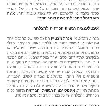
מספנה טכנוקרט שכל כולו ממוקד במציאת מהנדסים טובים
יותר, טכנוקרטים כמוהו, העובדים על פי מודל של תמריץ
כספי בלבד. מי לדעתכם יגיע לתוצאות טובות יותר?
איזה
סוג מנהל אתה?למי אתה דומה יותר?
אינטליגנציה רגשית הכרחית להצלחה
מנהיג, מנכ"ל, או
מנהל מצטיין
הם גם סוג של מחנכים. יחד
עם זאת, אי אפשר לחנך ו/או ללמד באופן אפקטיבי מבלי
להיות מסוגלים להעביר את התחושה שאנו כמנהלים או
כמחנכים אוהבים באמת את תלמידנו או עובדינו. אנו באמת
מבקשים לתת להם כלים וערך מוסף שיביאו אותם למיצוי
טוב יותר של כישוריהם ומיומנויותיהם. המחקרים המקצועיים
מוכיחים כי מנהיגות היא תופעה חברתית אנושית, תופעה
חברתית ועסקית שבה יש שני ענפים מרכזיים: ההנהגה
והמונהגים ו/או ההמון בתהליכים שמחוץ לעולם העבודה.
בנוסף, יש הסכמה לכך שבמוקד מערכת היחסים בין שותפי
תפקיד אלה עומדת היכולת להשפיע ולהניע אותם להשגת
מטרות ראויות.
אינטליגנציה רגשית וחברתית
מהווה כלים
הכרחיים להצלחה של כל מנהל ואדם לא משנה מעמדו.
מנהיגות היוצרת אמון והערכה הדדית