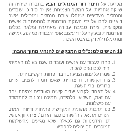
מכרעת על
חינוך דור המנהלים הבא
בחברה שיהיה זה
שייקח אחריות על המשך הצמיחה. אין זה סוד כי, עובדים
ומנהלים מעדיפים שינהלו אותם מנהלים ומנכ"לים אשר
דואגים להם על ידי הענקת הזדמנויות להתפתחות אישית
ומקצועית, יצירת סביבת עבודה מאתגרת ומלאה בכלים
והזדמנויות ובעיקר על ידי עיצוב אופי העבודה כמהנה, גמישה
ומתגמלת לא רק בהיבט השכר.
10 הטיפים למנכ"לים המבקשים להנהיג מתוך אהבה:
בחרו לעבוד עם אנשים ועובדים שגם בעולם האמיתי
יהיה לכם נעים להכיר.
שמרו על ענווה וצניעות. דברו פחות, הקשיבו יותר.
צרו תקשורת דו צדדית. שאפו תמיד להציב יעדים
ברורים וברי השגה.
אל תפחדו לקבוע יעדים קשים מעודדים צמיחה. יחד
עם זאת, השקיעו בלמידה, תמיכה ונכונות להתמודד
עם כישלונות.
בנו תרבות ארגונית המקדשת פתיחות ודיווחי אמת.
העריכו את אלה ה"שוחים כנגד הזרם". צרו גיוון אנושי,
תנו הזדמנויות גם לכאלה שלא מגיעים מהעולמות
המוכרים. הם יכולים להפתיע.