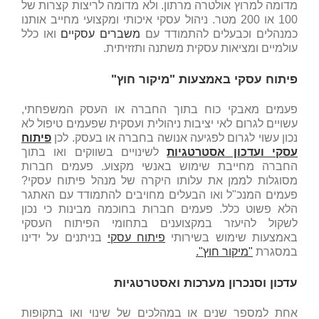
מדומה למרוץ אולטרה מרתון. ולא מדומה לריצות קצרות של
100 או 200 מטר. ניהול עסקי איכותי ומקצועי מחייב אותנו
כמנהלים וכבעלים להתמודד עם
משברים עסקיים
ואו כלל
עולמיים ומציאות עסקית משתנה ותזזיתית.
פיתוח עסקי באמצעות "מיקור חוץ"
פעמים מאבקי כוח בתוך החברה או העסק המשפחתי,
עשויים לגרום לאי יציבות ניהולית ועסקית שפעמים טיפול לא
נכון עשוי לגרום לפגיעה אנושה בחברה או בעסק. לכן
פיתוח
עסקי ועדכון אסטרטגיות
לשינויים בשווקים ואו בתוך
החברה מחייבת שימוש באנשי מקצוע. פעמים חברות
מסוגלות לממן את עלותו היקרה של מנהל פיתוח עסקי?
פעמים המנכ"ל ואו הבעלים מחויבים להתמודד עם האתגר
הלא פשוט כלל. פעמים חברות בחוכמה מבינות כי נכון
לשקול להיעזר במקצוענים בתחומי הפיתוח העסקי
באמצעות שימוש בשירותי
פיתוח עסקי
בניתנים על ידינו
במסגרת
"מיקור חוץ".
עדכון וסנכרון מערכות ואסטרטגיות
אחת למספר שנים או במהלכים של שינוי ואו בתקופות