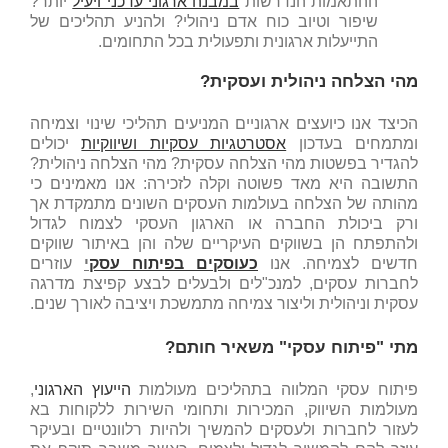
ההתאמות הנדרשות
במבנה ארגוני עדכני ויעיל
יותר?
שיפור וטיוב כוח אדם ניהולי? ולהניע תהליכים של
התייעלות ארגונית ותפעולית בכל התחומים.
מהי הצלחה ניהולית ועסקית?
הכיצד אנו כיועצים ארגוניים המניעים תהליכי שינוי וצמיחה
ומתמחים בעדכון
אסטרטגיות עסקיות ושיווקיות
יכולים
להגדיר בפשטות מהי הצלחה עסקית? מהי הצלחה ניהולית?
התשובה היא מאד פשוטה וקלה לזכירה: אנו מאמינים כי
מהותה של הצלחה בעולמות העסקים השונים מתמקדת אך
ורק ביכולת החברה או הארגון העסקי לצמוח לגדול
ולהתפתח הן בשווקים העיקריים שלה והן באיתור שווקים
חדשים לצמיחה. אנו
כעוסקים בפיתוח עסק
י
עוזרים
לחברות עסקים, למנכ"לים ולבעלים לבצע קפיצת מדרגה
עסקית וניהולית וליצור צמיחה מתמשכת ויציבה לאורך שנים.
מתי "פיתוח עסקי" משאיר חותם?
פיתוח עסקי המלווה בתהליכים מעולמות
הייעוץ הארגוני
,
מעולמות השיווק, המכירות ותחומי השירות ללקוחות בא
לעזור לחברות ולעסקים להמשיך ולהיות רלוונטיים ובעיקר