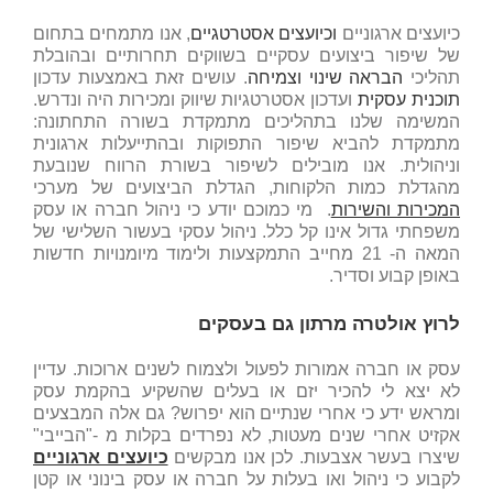
כיועצים ארגוניים
וכיועצים אסטרטגיים
, אנו מתמחים בתחום
של שיפור ביצועים עסקיים בשווקים תחרותיים ובהובלת
תהליכי
הבראה שינוי וצמיחה
. עושים זאת באמצעות עדכון
תוכנית עסקית
ועדכון אסטרטגיות שיווק ומכירות היה ונדרש.
המשימה שלנו בתהליכים מתמקדת בשורה התחתונה:
מתמקדת להביא שיפור התפוקות ובהתייעלות ארגונית
וניהולית. אנו מובילים לשיפור בשורת הרווח שנובעת
מהגדלת כמות הלקוחות, הגדלת הביצועים של מערכי
המכירות והשירות
. מי כמוכם יודע כי ניהול חברה או עסק
משפחתי גדול אינו קל כלל. ניהול עסקי בעשור השלישי של
המאה ה- 21 מחייב התמקצעות ולימוד מיומנויות חדשות
באופן קבוע וסדיר.
לרוץ אולטרה מרתון גם בעסקים
עסק או חברה אמורות לפעול ולצמוח לשנים ארוכות. עדיין
לא יצא לי להכיר יזם או בעלים שהשקיע בהקמת עסק
ומראש ידע כי אחרי שנתיים הוא יפרוש? גם אלה המבצעים
אקזיט אחרי שנים מעטות, לא נפרדים בקלות מ -"הבייבי"
שיצרו בעשר אצבעות. לכן אנו מבקשים
כיועצים ארגוניים
לקבוע כי ניהול ואו בעלות על חברה או עסק בינוני או קטן