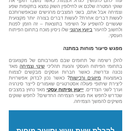
עוזר להם להמשיך לגדול ולצמוח. כאשר משבר תוקף את
שווקי המטרה שלכם או לחילופין השוק נמצא בתקופות שפע
וצמיחה אבל אתם, בשני המצבים מרגישים שבאפשרותכם
לעשות דברים אחרת? לעשות דברים בצורה יותר מקצועית
שעשויים להשפיע על השיפור בתוצאות – זה הזמן לפנות
ולחשוב להיעזר
ביועץ ארגוני
שלו ניסיון מוכח בתחום הפיתוח
העסקי.
מפגש סיעור מוחות במתנה
להלן רשימה של תחומים שבם מעורבותם של מקצוענים
בתחומי הפיתוח העסקי והנעת תהליכי
שינוי וצמיחה
מאד
נכונה ונדרשת. כאשר חברות ועסקים מבקשים לצמוח
באמצעות
מיזוגים ורכישות
?
כאשר נכון לבדוק אפשרויות
ליצירת שיתופי פעולה אסטרטגיים שאמורים לייצר סינרגיה
וערך לשני הצדדים.
ייעוץ ופיתוח עסקי
מאד נחוץ במצבים
שנדרש לחפש את מנועי הצמיחה החדשים? לחפש שווקים
משיקים להמשך הצמיחה.
לקבלת שעת ייעוץ וסיעור מוחות