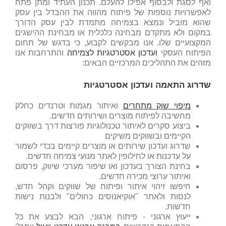
ואף לסגת ולבסוף אפילו להעלם. תכנון העתיד ומתן פתח
לאפשרויות נוספות של פיתוח מהווה את ההבדל בין עסק
שהוא מוביל ונמצא בצמיחה מתמדת לבין עסק הדורך
במקום ולא מתקדם מבחינה כלכלית או מבחינת ההישגים
המקצועיים שלו. אנו מבקשים לקבוע, כי בדגש של תחום
הפיתוח העסקי
ועדכון אסטרטגיות לצמיחה
והתרחבות אנו
מזהים את התהליכים המרכזיים הבאים:
שדרוג התאמה ועדכון אסטרטגיות
מיפוי שוק מתחרים
ואיתור מגמות וטרנדים כחלק
מחשיבה לפיתוח מוצרים ושירותים חדשים.
ביצוע סקרים לאיתור טכנולוגיות פורצות דרך בשווקים
הקיימים ובשווקים משיקים
שדרוג ועדכון שירותים או מוצרים קיימים בכדי לשמור
על עדכנות או לחילופין לאתר מנועי צמיחה חדשים.
בחינת הצורך בעדכון ואו שיפור מערכי שיווק, פרסום
ואיתור ערוצי מכירה חדשים.
חיפשו זיהוי איתור ופיתוח של שווקים וקהל חדש,
לנסות ולאתר "אוקיאנוסים כחולים" ולבנות נישות
חדשות.
ייעוץ ארגוני - פיתוח ארגוני, הבא לבצע את כל