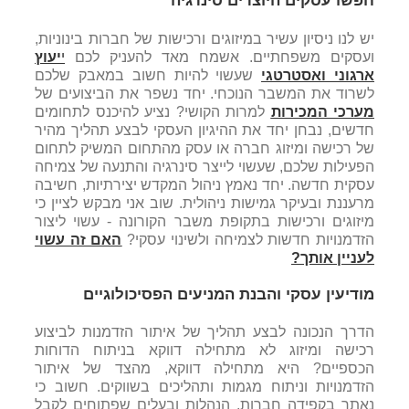
חפשו עסקים היוצרים סינרגיה
יש לנו ניסיון עשיר במיזוגים ורכישות של חברות בינוניות,
ועסקים משפחתיים. אשמח מאד להעניק לכם
י
יעוץ
ארגוני ואסטרטגי
שעשוי להיות חשוב במאבק שלכם
לשרוד את המשבר הנוכחי. יחד נשפר את הביצועים של
מערכי המכירות
למרות הקושי? נציע להיכנס לתחומים
חדשים, נבחן יחד את ההיגיון העסקי לבצע תהליך מהיר
של רכישה ומיזוג חברה או עסק מהתחום המשיק לתחום
הפעילות שלכם, שעשוי לייצר סינרגיה והתנעה של צמיחה
עסקית חדשה. יחד נאמץ ניהול המקדש יצירתיות, חשיבה
מרעננת ובעיקר גמישות ניהולית. שוב אני מבקש לציין כי
מיזוגים ורכישות בתקופת משבר הקורונה - עשוי ליצור
הזדמנויות חדשות לצמיחה ולשינוי עסקי?
האם זה עשוי
לעניין אותך?
מודיעין עסקי והבנת המניעים הפסיכולוגיים
הדרך הנכונה לבצע תהליך של איתור הזדמנות לביצוע
רכישה ומיזוג לא מתחילה דווקא בניתוח הדוחות
הכספיים? היא מתחילה דווקא, מהצד של איתור
הזדמנויות וניתוח מגמות ותהליכים בשווקים. חשוב כי
נאתר בקפידה חברות, הנהלות ובעלים שפתוחים לקבל