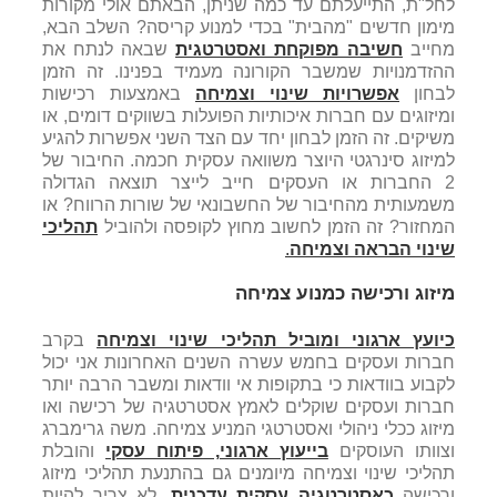
לחל"ת, התייעלתם עד כמה שניתן, הבאתם אולי מקורות
מימון חדשים "מהבית" בכדי למנוע קריסה? השלב הבא,
מחייב
חשיבה מפוקחת ואסטרטגית
שבאה לנתח את
ההזדמנויות שמשבר הקורונה מעמיד בפנינו. זה הזמן
לבחון
אפשרויות שינוי וצמיחה
באמצעות רכישות
ומיזוגים עם חברות איכותיות הפועלות בשווקים דומים, או
משיקים. זה הזמן לבחון יחד עם הצד השני אפשרות להגיע
למיזוג סינרגטי היוצר משוואה עסקית חכמה. החיבור של
2 החברות או העסקים חייב לייצר תוצאה הגדולה
משמעותית מהחיבור של החשבונאי של שורות הרווח? או
המחזור? זה הזמן לחשוב מחוץ לקופסה ולהוביל
תהליכי
שינוי הבראה וצמיחה
.
מיזוג ורכישה כמנוע צמיחה
כיועץ ארגוני ומוביל תהליכי שינוי וצמיחה
בקרב
חברות ועסקים בחמש עשרה השנים האחרונות אני יכול
לקבוע בוודאות כי בתקופות אי וודאות ומשבר הרבה יותר
חברות ועסקים שוקלים לאמץ אסטרטגיה של רכישה ואו
מיזוג ככלי ניהולי ואסטרטגי המניע צמיחה. משה גרימברג
וצוותו העוסקים
בייעוץ ארגוני, פיתוח עסקי
והובלת
תהליכי שינוי וצמיחה מיומנים גם בהתנעת תהליכי מיזוג
ורכישה
כאסטרטגיה עסקית עדכנית
. לא צריך להיות