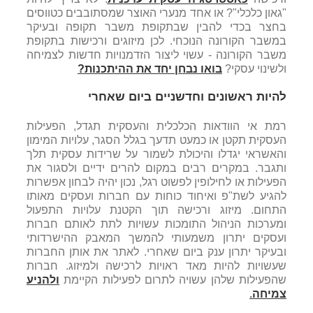
"גאון כלכלי"? או אחד מנערי האוצר שמסתובבים כטווסים
בחצר בכדי להבין שבתקופת משבר תקופה ובעיקר
במשבר הקורונה הנוכחי. לכן מיזוגים ורכישות בתקופת
משבר הקורונה - עשוי ליצור הזדמנויות חדשות לצמיחה
ולשינוי עסקי?
בואו נבחן יחד את ההיתכנות?
להיות ראשונים וחדשניים ביום שאחרי
רמת אי הוודאות הכלכלית והעסקית תגדל, הפעילות
העסקית תקטן או כמעט תדעך בגלל הסגר, עלויות המימון
והאשראי יגדלו והיכולת לשמור על שרידות עסקית תלך
ותגבר. במקרים רבים במקום להרים ידיים ולסגור את
הפעילות או לחילופין לפשוט רגל, נכון יהיה לבחון אפשרות
להגיע לשת"פ ואיחוד כוחות עם חברות ועסקים מאותו
התחום. מיזוג ורכישה תוך הקטנת עלויות התפעול
ומערכות הניהול התומכות עשויות לתת לאותם חברות
ועסקים יתרון משמעותי להמשך המאבק ההישרדותי
ובעיקר יתרון ענק ביום שאחרי. לאתר את אותן החברות
שעשויות להיות מאד ראויות לרכישה ולמיזוג. חברות
שהפעילות שלהן עשויה לתרום לפעילות הקיימת
ולהניע
צמיחה
.