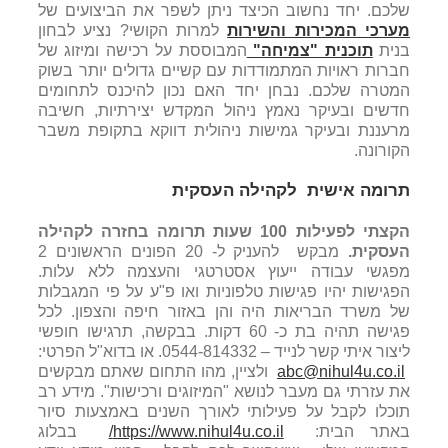
שלכם. יחד נחשוב הכיצד ניתן לשפר את הביצועים של
מערכי המכירות והשירו
ת
למרות הקושי? נציע לבחון
בנית
תוכנית "צמיחה"
המבוססת על רכישה ומיזוג של
חברות ראויות המתמודדות עם קשיים גדולים יותר בשוק
המטרה שלכם. נבחן יחד האם נכון להיכנס לתחומים
חדשים ובעיקר נאמץ ניהול המקדש יצירתיות, חשיבה
מרעננת ובעיקר גמישות ניהולית דווקא בתקופת משבר
הקורונה.
תרומה אישית לקהילה העסקית
הקצתי לפעילות 100 שעות תרומה בחזרה לקהילה
העסקית.
מבקש להעניק ל- 20 הפונים הראשונים 2
מפגשי עבודה ייעוץ אסטרטגי והעצמה ללא עלות.
הפגישות יהיו פגישות טלפוניות ואו פ"ע על פי המגבלות
של משרד הבריאות היה והן באזור חיפה והצפון. לכל
פגישה תהיה בת כ- 60 דקות. בבקשה, תרגישו חופשי
ליצור איתי קשר לנייד – 0544-814332. או בדוא"ל הפרטי:
abc@nihul4u.co.il
ולציין, מהו התחום שאתם מבקשים
את עזרתי גם מעבר לנושא "המיזוגים ורכישות". מידע רב
תוכלו לקבל על פעילותי לאורך השנים באמצעות סיור
באתר הבית:
https://www.nihul4u.co.il/
בבלוג