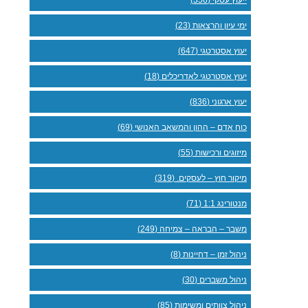
ימי עיון והרצאות (23)
יעוץ אסטרטגי (647)
יעוץ אסטרטגי לאדריכלים (18)
יעוץ ארגוני (836)
כוח אדם – ההון והמשאב האנושי (69)
מיזוגים ורכישות (55)
מיקור חוץ – לעסקים. (319)
מנטורינג 1:1 (71)
משבר – הבראה – צמיחה (249)
ניהול זמן – דחיינות (8)
ניהול משברים (30)
ניהול צוותים ומשימות (85)