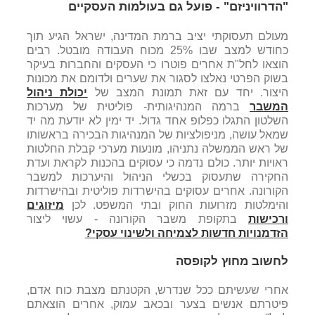
"הדרוויניזם" - פועל גם בעולמות העסקיים
מעולם תעסוקתי יציב ברמת המדינה, ישראל הגיע תוך
כחודש למצב שבו 25% מכוח העבודה מובטל. רבים
הוצאו לחל"ת אחרים פוטרו כי העסקים והחברות בעיקר
בשוק הפרטי נאלצו לסגור את שערים ולדומם את מכונות
היצור. יחד עם זאת תמונת המצב של
יכולת ניהול
המשבר
ברמה המנהיגותית- פוליטית של מערכות
השלטון התגלו כפלופ אחד גדול. יד ימין לא יודעת מה יד
שמאל עושה, מניפולציות של המנהיגות הבכירה בראשותו
של ראש הממשלה נתניהו, מונעות מערכי קבלת החלטות
ראויות יותר. כולם נדמה כי עסוקים בהכנות לקראת ועדת
החקירה שתעסוק בכשלי הניהול והיערכות למשבר
הקורונה. אחרים עסוקים בהישרדות פוליטית ובהישרדות
והימלטות מזרועות החוק ובתי המשפט. לכן
מיזוגים
ורכישות
בתקופת משבר הקורונה - עשוי ליצור
הזדמנויות חדשות לצמיחה ולשינוי עסקי?
לחשוב מחוץ לקופסה
אחרי שעשיתם ככל שנדרש, הקטנתם מצבת כוח אדם,
פיטרתם אנשים בצער ובכאב עמוק, אחרים הוצאתם