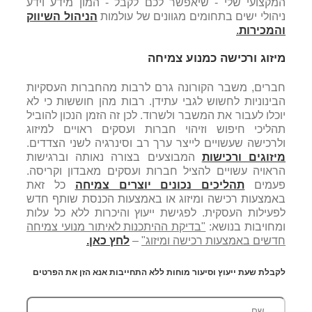
המקצועי שלי - שיאפשר לכם לקבל - המון מידע וידע
ניהולי ישים בתחומים מגוונים של עולמות
הניהול השיווק
והמכירות
.
מיזוג ורכישה כמנוע צמיחה
חברים, משבר הקורונה גרם לרבות מהחברות העסקיות
הבינוניות לחשוש לגבי עתידן. רבות מהן חוששות כי לא
יוכלו לעבור את המשבר ולשרוד. לכן זה הזמן הנכון להוביל
תהליכי חיפוש וזיהוי חברות ועסקים ראויים למיזוג
ולרכישה שעשויים לייצר ערך רב וסינרגיה לשני הצדדים.
מיזוגים ורכישות
המבוצעים בצורה נאותה וברגישות
הראויה עשויים להציל חברות ועסקים מאבדון וקריסה.
פעמים
תהליכים נכונים יוצרים צמיחה
כל זאת
באמצעות רכישה ומיזוג או באמצעות הכנסת שותף חדש
לפעילות העסקית. לפגישת ייעוץ והיכרות ללא כל עלות
ומחויבות בנושא:
"בדיקת ההיתכנות לאיתור מנועי צמיחה
חדשים באמצעות רכישה ומיזוג"
–
לחץ כאן.
לקבלת שעת ייעוץ וסיעור מוחות ללא התחייבות אנא הזן את הפרטים