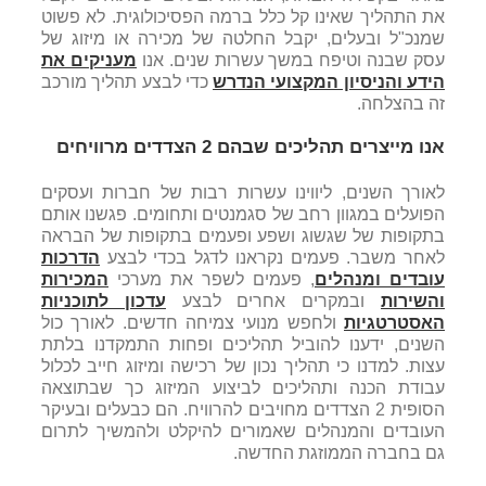
את התהליך שאינו קל כלל ברמה הפסיכולוגית. לא פשוט
שמנכ"ל ובעלים, יקבל החלטה של מכירה או מיזוג של
עסק שבנה וטיפח במשך עשרות שנים. אנו
מעניקים את
הידע והניסיון המקצועי הנדרש
כדי לבצע תהליך מורכב
זה בהצלחה.
אנו מייצרים תהליכים שבהם 2 הצדדים מרוויחים
לאורך השנים, ליווינו עשרות רבות של חברות ועסקים
הפועלים במגוון רחב של סגמנטים ותחומים. פגשנו אותם
בתקופות של שגשוג ושפע ופעמים בתקופות של הבראה
לאחר משבר. פעמים נקראנו לדגל בכדי לבצע
הדרכות
עובדים ומנהלים
, פעמים לשפר את מערכי
המכירות
והשירות
ובמקרים אחרים לבצע
עדכון לתוכניות
האסטרטגיות
ולחפש מנועי צמיחה חדשים. לאורך כול
השנים, ידענו להוביל תהליכים ופחות התמקדנו בלתת
עצות. למדנו כי תהליך נכון של רכישה ומיזוג חייב לכלול
עבודת הכנה ותהליכים לביצוע המיזוג כך שבתוצאה
הסופית 2 הצדדים מחויבים להרוויח. הם כבעלים ובעיקר
העובדים והמנהלים שאמורים להיקלט ולהמשיך לתרום
גם בחברה הממוזגת החדשה.