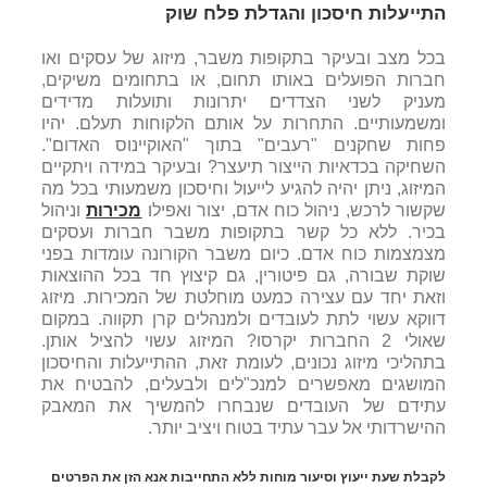
התייעלות חיסכון והגדלת פלח שוק
בכל מצב ובעיקר בתקופות משבר, מיזוג של עסקים ואו
חברות הפועלים באותו תחום, או בתחומים משיקים,
מעניק לשני הצדדים יתרונות ותועלות מדידים
ומשמעותיים. התחרות על אותם הלקוחות תעלם. יהיו
פחות שחקנים "רעבים" בתוך "האוקיינוס האדום".
השחיקה בכדאיות הייצור תיעצר? ובעיקר במידה ויתקיים
המיזוג, ניתן יהיה להגיע לייעול וחיסכון משמעותי בכל מה
שקשור לרכש, ניהול כוח אדם, יצור ואפילו
מכירות
וניהול
בכיר. ללא כל קשר בתקופות משבר חברות ועסקים
מצמצמות כוח אדם. כיום משבר הקורונה עומדות בפני
שוקת שבורה, גם פיטורין, גם קיצוץ חד בכל ההוצאות
וזאת יחד עם עצירה כמעט מוחלטת של המכירות. מיזוג
דווקא עשוי לתת לעובדים ולמנהלים קרן תקווה. במקום
שאולי 2 החברות יקרסו? המיזוג עשוי להציל אותן.
בתהליכי מיזוג נכונים, לעומת זאת, ההתייעלות והחיסכון
המושגים מאפשרים למנכ"לים ולבעלים, להבטיח את
עתידם של העובדים שנבחרו להמשיך את המאבק
ההישרדותי אל עבר עתיד בטוח ויציב יותר.
לקבלת שעת ייעוץ וסיעור מוחות ללא התחייבות אנא הזן את הפרטים