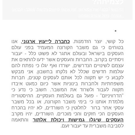
לצמיחה?
דף ראשי
/
בלוג
/
יעוץ אסטרטגי
,
יעוץ ארגוני
,
מיזוגים ורכישות
,
משבר - הבראה
- צמיחה
,
ניהול שינויים וצמיחה
כל קושי, יוצר הזדמנות.
כחברה לייעוץ ארגוני
,
אנו
בטוחים כי גם משבר הקורונה המעמיד בפני עולם
העסקים בישראל ובעולם אתגר לא פשוט כלל - יעבור
ויסתיים בקרוב. החברות והעסקים אשר ידעו להתאים את
עצמם לשינויים הנדרשים, ישרדו ואף יגלו כי נפתח להם
עולמות חדשים שכלל לא נלקחו בחשבון. אני מבקש
לקבוע כי יש תקווה לכל אותם לעסקים קטנים, חברות
משפחתיות ולחברות בינוניות אשר כיום כמעט איבדו
תקווה לעבור ולשרוד את המשבר. חשוב כי נדע כי
"הדרוויניזם" - פועל גם בעולמות העסקיים. ההיסטוריה
מלמדת אותנו כי בימי משבר הקורונה, או בכל משבר
עסקי אחר ברור לחלוטין כי השורדים, לא יהיו בהכרח
העסקים הכי חזקים והכי מוכרים. השורדים, יהיו מקרב
העסקים שיגלו גמישות ויכולת אלתור
והתאמה
לסביבה משברית עד יעבור זעם.