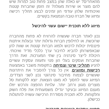
מהאחרים? יש כאלה שהן במצב פחות טוב למרות שיש
להם מוצר או שירות מעולה? זה הזמן שחברות קטנות
ואיכותיות שלהן עודפי הון זמינים לבצע תהליך רכישה
ומיזוג של חברה טובה הנמצאת בקשיים.
מיזוג ללא תוכנית יישום עשוי להיכשל
נכון לאתר חברה שעשויה להרוויח לא פחות מהחברה
שרוכשת. או לחילופין חברות גדולות יותר ובעלות איתנות
פיננסית יכולות לרכוש ולמזג חברות קטנות או שוות להן
שבאפשרותן להביא לחיבור ערך כלכלי מדיד ואיכותי.
היכולת לייצר סינרגיה בין שתי המערכות. זאת הדרך
שחברות ועסקים בעלי הון פנוי ותעוזה עסקית עשויים
להניע
תהליכי שינוי וצמיחה
בתקופות משבר באמצעות
רכישות ומזוגים
. אין כל צורך להסביר את היתרונות
שעשויים לצמוח מחיבור סינרגטי נכון לשני הצדדים.
המיזוג עשוי לחסוך לא מעט הוצאות. יוצא ללקוחות סל
מוצרים מגוון ורחב יותר. עלויות ההפצה והרכש יוזלו
מעצם המיזוג ובעיקר יגדילו משמעותית את פלח השוק
והלקוחות. ללא תוכנית מסודרת הרכישה עשויה להתגלות
ככישלון.