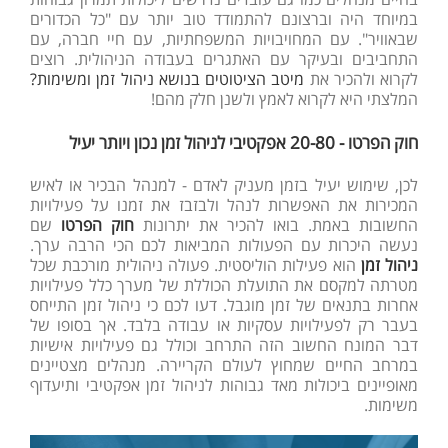
במיוחד היה וברצונם להתמודד טוב יותר עם "כל הכדורים
שבאוויר". עם המחויבויות המשפחתיות, עם חיי חברה, עם
התחביבים ובעיקר עם האתגרים בעבודה הניהולית. רוצים
לקרוא ולהכיר את
מיטב הציטוטים בנושא ניהול זמן ומשימות?
המלצתי היא לקרוא לאמץ ולשנן חלק מהם!
חוק הפרטו - 20-80 אפקטיבי לניהול זמן נכון ויותר יעיל
לכן, שימוש יעיל בזמן מעניק לאדם - למנהל הבכיר או לאיש
המכירות את האפשרות לנהל ולבזבז את זמנו על פעילויות
החשובות באמת. בואו להכיר את יתרונות
חוק הפרטו
שם
נעשה היכרות עם הפעולות המביאות לכם הכי הרבה ערך.
ניהול זמן
הוא פעילות הוליסטית. פעולה ניהולית מורכבת שכל
מטרתה למקסם את התועלת הכוללת של מערך כלל פעילויות
אחרות בתנאים של זמן מוגבל. דעו לכם כי ניהול זמן התייחס
בעבר רק לפעילויות עסקיות או עבודה בלבד. אך בסופו של
דבר המונח החשוב הזה התרחב וכולל גם פעילויות אישיות
במרחב החיים שמחוץ לעולם הקריירה. מנהלים מצטיינים
מאופיינים ביכולות מאד גבוהות לניהול זמן אפקטיבי ותיעדוף
משימות.