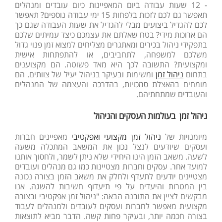
- 12 שעות עבודה ביום המאפיינות כיום עובדים ומנהלים
תאפשר גם לכם לזכות בלפחות 15 ימי עבודה נוספים? תאפשר
לכם להגדיל ביצועים מבלי להגדיל את שעות העבודה שגם כך
הם ארוכות מידי? בטח שאלתם את עצמכם כיצד עמיתים שלכם
בתפקידי ניהול בכירים ומאתגרים מצליחים למצוא זמן פנוי גדול
משלכם למשפחה, לתחביבים, או להתפתחות אישית
ומקצועית? התשובה לכך היא מאד פשוטה. הם מקצוענים
בתחום
ניהול זמן
ומשימות ובעיקר בניהול יעיל של צוותים. הם
מומחים בהאצלת סמכויות, בהדרכה והעצמה של המנהלים
והעובדים שמתחתיהם.
ניהול זמן בעולמות העסקים והניהול
מיומנויות של
ניהול זמן מקצועי ואפקטיבי
מאפיינים חברות
ועסקים שיודעים לנצל נכון את המשאב המתכלה משעה
לשעה. משאב הזמן הינו היחידי שלא ניתן לשמר, ולחסוך אותנו
למועד אחר. עסקים וחברות מצטיינות כמו גם מנהלים ועובדים
מצטיינים יודעים לתעדף ולחלק את משאב הזמן בצורה נכונה
בין המטרות והיעדים על פי תיעדוף חשיבות להשגה. אנו
מבקשים לציין את התובנה הבאה: "ניהול זמן אפקטיבי ובצורה
מקצועית מאפשר לחברות ועסקים לעובדים ולמנהלים לעבוד
בצורה חכמה יותר, ובעיקר פחות קשה. הדבר מביא לתוצאות