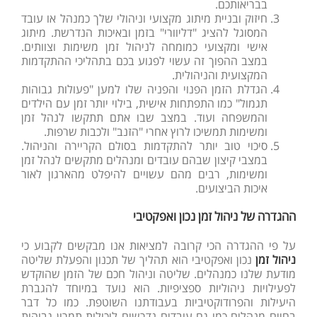
בבריאותכם.
חיזוק ובניית מיתוג מקצועי וניהולי שלך כמנהל או עובד
המסוגל להציג "דליוורי" בזמן ובאיכות הנדרשת. מיתוג
אישי ומקצועי כמומחה לניהול זמן משימות וצוותים.
במצב ההפוך זה עשוי לפגוע בכם בתהליכי ההתקדמות
המקצועית והניהולית.
הגדלת הזמן הפנוי והפניה שלו למען "פעולות גבוהות
תגמול" כמו התפתחות אישית, בילוי יותר זמן עם הילדים
והמשפחה ועוד. במצב שבו אתם תתקשו לנהל זמן
ומשימות תמשיכו לרוץ אחרי "הזנב" ולכבות שרפות.
סיכוי טוב יותר להתקדמות בסולם הקריירה והניהול.
במצבי קיצון שבהם עובדים ומנהלים מתקשים לנהל זמן
ומשימות, רבים מהם עשויים להיפלט מהארגון לאור
איכות הביצועים.
ההגדרה של ניהול זמן נכון ואפקטיבי
על פי ההגדרה הכי קרובה למציאות אנו מבקשים לקבוע כי
ניהול זמן
נכון ואפקטיבי הוא תהליך של תכנון והפעלת שליטה
מודעת שלנו כמנהלים. שליטה וניהול חכם של הזמן שהוקדש
לפעילויות ניהוליות ספציפיות. הוא נועד במיוחד להגברת
היעילות והפרודוקטיביות בעבודתנו השוטפת. כמו כל דבר
בחיים מנהלים כמו גם עובדים נדרשים ליכולות תמרון גבוהות