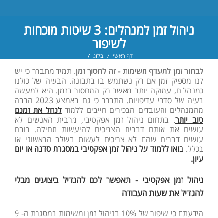
ניהול זמן למנהלים: 3 שיטות מוכחות
לשיפור
דף ראשי
/
בלוג
/
הדרכה וליווי מנהלים
,
הדרכת מכירות ושרות
,
יעוץ ארגוני
,
ניהול זמן - דחיינות
,
ניהול צוותים
לבחור זמן לתעדף משימות - זה לחסוך זמן
. תמיד מתברר כי יש
ומשימות
,
סדנאות מנהלים
,
פיתוח מנהלים
,
קורס מנהלים
לנו מספיק זמן אם רק נשתמש בו בתבונה. הבעיה של כולנו
כמנהלים, עמוקה יותר מאשר רק המחסור בזמן. היא למעשה
בעיה של סדרי עדיפויות. התברר כי גם באמצע 2023 הרבה
מהמנהלים והעובדים הבכירים חייבים ללמוד
לנהל את זמנם
טוב יותר
. בתחום ניהול זמן אפקטיבי, מרבית האנשים לא
עושים את אותם דברים הצריכים להיעשות תחילה. רובם
עושים דברים שהם לא צריכים לעשות בשלב הראשוני או
בכלל.
בואו ללמוד על ניהול זמן אפקטיבי במסגרת סדנה או יום
עיון.
ניהול זמן אפקטיבי - תאפשר לכם להגדיל ביצועים מבלי
להגדיל את שעות העבודה
הידעתם כי שיפור של 10% בניהול זמן ומשימות במסגרת ה- 9