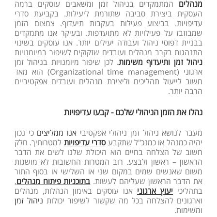
מנהלים
המתמקדים בניהול זמן ומשאבים עוסקים ברמה
העסקית ביצירת סביבה שתורמת ליעילות. בקביעת סדרי
עדיפויות. בביצוע פעילות בעקבות תיעדוף. צמצום הזמן
שמבוזבז על פעילויות לא מתועדפות. ובעיקר אנו מתמקדים
בבניית דפוסי ניהול ועבודה יעילים יותר. אנו עוסקים בשינוי
התנהגות בקרב מנהלים ועובדים שזקוקים לשיפור במיומנויות
ניהול זמן ותיעדוף משימות
.
לכן שיפור מיומנויות בניהול זמן
ארגוני (Organizational time management) הוא מאד
חשוב לייעול תהליכים וליצירת מנהלים ועובדים אפקטיביים
הרבה יותר.
נהלו את הזמן הניהולי שלכם - קבעו עדיפויות
מעבר לנושא ניהול זמן ניהולי אפקטיבי
אנו ממליצים
כי נכון
יהיה כמנהל או כמנכ"ל שתקבע
סדרי עדיפויות
למטרותיך. חלק
חשוב של הצלחה בחיים הוא היכולת שלנו לשים את הדבר
הראשון – ראשון ולבצע. רוב המטרות החשובות לא מושגות
משום שאנשים שמים במקום שני או השלישי או בסוף התור
את הדבר הראשון שעליהם לעשות.
בתוכניות פיתוח מנהלים
,
בתהליכי
יעוץ ארגוני
אנו עוסקים באימון הנהלות, מנהלים
וארגונים להצלחה בכל מה שקשור לשיפור יכולות
ניהול זמן
ומשימות.