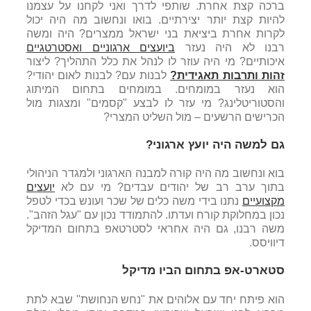
ברכה קצת אחרת. שותפי לדרך ואני לקחנו על עצמנו
להיות קצת יותר יצירתיים. בואו ונחשוב מה היה יכול
לקרות אחרת ביציאת בני ישראל ממצרים? היה ומשה
רבנו לא היה נעזר
ביועצים ארגוניים ואסטרטגיים
איכותיים? מי היה עוזר לו לנהל את כלל התהליך? ליצור
זהות ותרבות תאגידית?
לבנות עם? לבנות לאום יהודי?
הוא נעזר במומחים. במומחים בתחום המיתוג
והסטוריטלינג? מי עזר לו לבצע "קסמים" ומצגות מול
הכרישים הרשעים – מול השליט המצרי?
גם למשה היה יועץ ארגוני?
בוא ונחשוב מה היה קורה למבנה הארגוני ולמגדר הניהולי
בתוך ערב רב של יהודים עבדים? מי עם לא
יועצים
מקצועיים
נתנו בידי משה כלים של שכר ועונש בכדי לטפל
נכון במחלוקת קורח ועדתו. להתמודד נכון עם "עגל הזהב".
משה רבנו, גם היה אחראי לסטרטאפ בתחום המדיקל
דיוויסס.
סטארט-אפ בתחום הביו מדיקל
הוא פיתח יחד עם אלוהים את "נחש הנחושת" שבא לתת