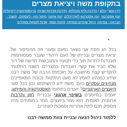
בתקופת משה ויציאת מצרים
דף ראשי
/
בלוג
/
הדרכה וליווי מנהלים
,
הדרכת מכירות ושרות
,
טרנספורמציה דיגיטלית
,
יעוץ אסטרטגי
,
יעוץ אסטרטגי לאדריכלים
,
יעוץ ארגוני
,
מיקור חוץ - לעסקים.
,
משבר -
הבראה - צמיחה
,
ניהול שינויים וצמיחה
,
פיתוח עסקי
,
שרות לקוחות ומוקדים
בכל חג פסח אני נשאר נפעם ופעור פה מהסיפור של
יציאת מצרים ובנייתו של העם היהודי שעבר מטמורפוזה
מעבדות לחרות תוך כדי תנועה והתגבשות חדשה של דור
שלא הכיר את קשיי העבדות במצריים. השנה החלטתי
להקדיש קצת מחשבה על חוכמתו הרבה של משה רבנו
שידע כמנהיג לאמץ לא מעט החלטות נכונות המאפיינים
מנהיגים עסקיים
כיום. משה ידע להשתמש נכון בכל סוגי
היועצים הארגוניים
? יועצים בתחומי
האסטרטגיה והמיתוג
.
יועצים במיומנים
בשינוי ארגוני
ובבניית
חזון ותרבות
ארגונית, לאומית. הוא נעזר ביועצים. נעזר במומחים והיה
מספיק חכם לתת אחריות וסמכות לאחרים.
ללמוד ניהול הנעה ובניית צוות ממשה רבנו