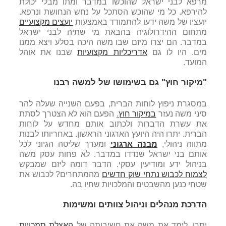
מרפא לבני ישראל שהוכשו במדבר ומתו מבלי יכולת
להירפא. כל מי שהוכש הסתכל על נחש הנחושת ונרפא.
יועציו של משה ידעו להתמודד באמצעות
יועצים מקצועיים
מתחום ההידרולוגיה בהבאת מי שתיה לבני ישראל
במדבר. הם יצרו מיזם שבו משה היכה בסלע ויצא ממנו
מים. היו לו גם
אדריכליות מקצועיות
שבנו את אוהל
המועד.
"מיקור חוץ" גם בשימושו של למשה רבנו
במסגרת ניפוץ לוחות הברית, בפעם השנייה שעלה להר
סיני משה נעזר
במיקור חוץ
.
הפעם הוא לא הצטרך לסתת
את עשרת הדברות ולכתוב אותם מחדש על לוחות
הברית. יתרו היה היועץ הארגוני הראשון. באחריותו לבנות
מתווה ניהולי,
מבנה ארגוני
ומערך שליטה הגיוני לכל
אותם בני ישראל שנדדו במדבר. לא פחות עסק משה
בניהול ידע ומודיעין עסקי. הדבר דומה ליזם שמבקש
לצמוח לכבוש נתחי שוק חדשים
מהמתחרים? לכבוש את
שטחי כנען מהשבטים והמלכויות שחיו בה.
הדרכת מנהלים וניהול צוותים ומשימות
יתרו, לימד את משה את חשיבותה של
האצלת סמכויות