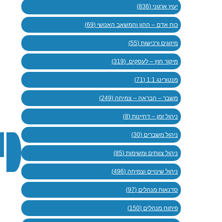
יעוץ ארגוני (836)
כוח אדם – ההון והמשאב האנושי (69)
מיזוגים ורכישות (55)
מיקור חוץ – לעסקים. (319)
מנטורינג 1:1 (71)
משבר – הבראה – צמיחה (249)
ניהול זמן – דחיינות (8)
ניהול משברים (30)
ניהול צוותים ומשימות (85)
ניהול שינויים וצמיחה (496)
סדנאות מנהלים (97)
פיתוח מנהלים (150)