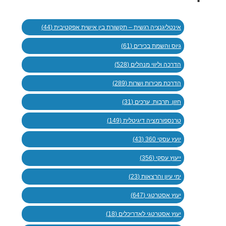
אינטליגנציה רגשית – תקשורת בין אישית אפקטיבית (44)
גיוס והשמת בכירים (61)
הדרכה וליווי מנהלים (528)
הדרכת מכירות ושרות (289)
חזון. תרבות. ערכים (31)
טרנספורמציה דיגיטלית (149)
יועץ עסקי 360 (43)
ייעוץ עסקי (356)
ימי עיון והרצאות (23)
יעוץ אסטרטגי (647)
יעוץ אסטרטגי לאדריכלים (18)