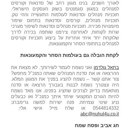
לאורך השנים, בנינו מגוון רחב של סדנאות וקורסים
למנהלים במגוון סגמנטים בשוק העסקים הישראלי.
תוכניות מנהלים וסדנאות לעולמות התעשייה וההי טק.
תוכניות מנהלים, קורסים וסדנאות בתחום שיפור
מיומנויות מכירה. תוכניות מנהלים וסדנאות לשיפור מערכי
שרות לקוחות. לאחרונה צירפנו שותפה בכירה לדרך
שלוקחת יחד איתי אחריות על ביצוע תוכניות וקורסים
למנהלים בתחומי הסחר והקמעונאות.
לקחת הובלה גם בעולמות הסחר והקמעונאות
בתאל גולדמן
ואני נשמח לעמוד לשירותך. לא מצאת את
ההרצאה או את סדנת המנהלים שאתה כמנכ"ל מחפש?
צור אתנו קשר – נשמח להציג בפניך את המגוון המלא.
היה ונצטרך נשמח לבנות בעבורך הרצאה או סדנה
מותאמת בדיוק לצרכים שתציג בפנינו. אנו מאד נשמח
להיות הגורם המקצועי שיחד איתך כמנכ"ל ואו כבעלים
נניע שינוי וצמיחה. פנה ישירות למשה גרימברג:
0544814332 או שלח מייל אישי אלי:
abc@nuhul4u.co.il
חג אביב ופסח שמח