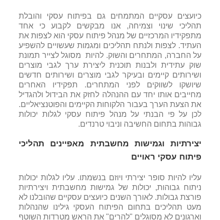
כיועצים עסקיים המתמחים גם בפיתוח עסקי והובלת
תהליכי שינוי וצמיחה, אנו מבקשים לקבוע כי אחד
מתפקידיו המרכזיים של מנהל פיתוח עסקי הוא לצפות את
העתיד. לצפות ולנתח תהליכים ומגמות שעשויים להשפיע
על החברה, המתחרים והשוק. להיות מסוגל לצייר תמונת
שוק עתידית ולבנות תוכנית ליצירת ערך לגבי מוצרים
ושירותים קיימים ובעיקר לגבי מוצרים ושירותים חדשים
שיושקו לשווקים לפני המתחרים. תפקידיו האחרים
מחייבים אותו יחד עם ההנהלה לחזק את הבידול ולהגדיל
את הצעת הערך בעבור הלקוחות הקיימים והפוטנציאליים.
לכן על פי הבנתי על מנהל פיתוח עסקי לגלות יכולות
גבוהות בתחום החשיבה וניבוי טרנדים.
יצירתיות וגמישות מחשבתית מאפיינים תהליכי
פיתוח עסקי ראויים
עליו להיות סופר יצירתי ויוזם בנשמתו. עליו לגלות יכולות
ניתוח גבוהות, יכולות של גמישות מחשבתית ויצירתיות
פורצת גבולות. לאורך השנים כיועצים עסקיים שהובלנו לא
מעט תהליכים בתחום הפיתוח העסקי גילינו שהנהלות
וארגונים לא מסוגלים "להרים" את הראש מטרדות השוטף