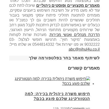
שם באמצעות מנוע החיפוש שבבלוג תוכלו לאתר
מאמרים מקצועיים ופוסטים ניהוליים
שיוכלו לתת לכם
עוד לא מעט מידע על חשיבות השימוש ביועצים עסקיים,
מומחים להתנעת תהליכי פיתוח עסקי מקצועי בעבור
תהליכים שעשויים להיות חשובים גם לך כמנכ"ל ואו
כבעלים יש באפשרותכם לבדוק היתכנות לקבל מגוון רחב
של שירותים מקצועיים מתחומי הניהול, הייעוץ הארגוני,
הדרכת מנהלים ואנשי מכירות
, מערכות שרות לקוחות
באמצעות "מיקור חוץ". תרגישו חופשי לצלצל: 03-
9032222 או פנו ישירות אלי 0544814332 או שלחו מייל:
abc@nihul4u.co.il
לשיתוף מאמר בחר בפלטפורמה שלך
מאמרים קשורים
חיפוש משרה ניהולית בכירה: למה
הנטוורקינג שלכם פוגע בכם?
מאי 11th, 2026
0 Comments
|