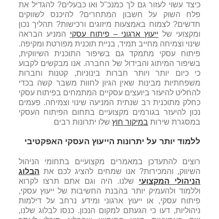
כיצד עשוי לעזור גם לך כמנכ"ל ואו כבעלים? להגדיל את
פלח השוק על חשבון המתחרים? להיכנס לשווקים
חדשים? לצמוח באמצעות מיזוגים ורכישות? תהליך נכון
ומקצועי של
ייעוץ ארגוני – פיתוח עסקי
המניע הבראה
שינוי וצמיחה מחייב תמיד, בניית תוכנית מפורטת ומקיפה.
פיתוח עסקי מתמקד גם בשיפור התוכנית השיווקית,
בשיפור המיתוג והבידול של החברה. אנו מבקשים לקבוע
כי כיום יותר ויותר חברות בינוניות, קטנות וחברות
משפחתיות מבינות שאין הגיון לחוות משבר קשה בכדי
להחליט להיעזר ביועצים עסקיים המתמחים בפיתוח עסקי
כחלק מתוכנית רב שנתית המניעה שינוי וצמיחה. פעמים
נכון להיעזר בגורמים מקצועיים בתחום הפיתוח העסקי
במסגרת שירות
במיקור חוץ
שלו יתרונות רבים
ללמוד יותר על יתרונות הייעוץ העסקי האפקטיבי
רוצים להתעדכן במאמרים מקצועיים בתחומי הניהול
השיווק, והמכירות? אנו שמחים להציג לכם את
הבלוג
הניהולי המקצועי
שלנו. היה וגם אתם תרצו לקרוא
וללמוד ולהעמיק יותר בהבנת החשיבות של ייעוץ עסקי,
פיתוח עסקי, או ייעוץ ארגוני ומידע נרחב על דילמות
ניהוליות, דעו כי הגעתם למקום הנכון. כנסו לבלוג שלנו,