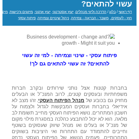
עשוי להתאים?
דף ראשי
/
בלוג
/
הדרכה וליווי מנהלים
,
יעוץ אסטרטגי
,
יעוץ ארגוני
,
מיזוגים ורכישות
,
מיקור
חוץ - לעסקים.
,
משבר - הבראה - צמיחה
,
ניהול שינויים וצמיחה
,
פיתוח עסקי
פיתוח עסקי - שינוי וצמיחה - למי זה עשוי
להתאים? זה עשוי להתאים גם לך!
בחברות קטנות אצל נותני שירותים ובקרב חברות
משפחתיות ובעסקים קטנים, לרוב המנכ"ל או הבעלים
מחזיק גם בכובע של
מנהל הפיתוח העסקי
. זהו מצב לא
אידיאלי בחברות ועסקים המבקשות לגדול ולצמוח על
חשבון המתחרים. נושא הפיתוח העסקי מחייב תשומת לב
מלאה. הוא לא יכול להתבצע כהלכה במסגרת מילוי מקום
של מנכ"ל או בעלים ואו מנהל שיווק שעסוקים בשוטף
וחייבים להתמודד עם התחרות ואי היציבות בשווקים
התחרותיים. פעמים הנושא של הפיתוח העסקי נדחק