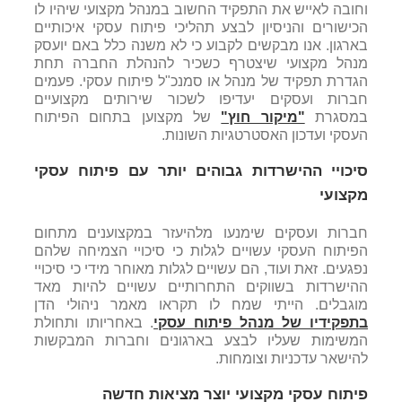
וחובה לאייש את התפקיד החשוב במנהל מקצועי שיהיו לו
הכישורים והניסיון לבצע תהליכי פיתוח עסקי איכותיים
בארגון. אנו מבקשים לקבוע כי לא משנה כלל באם יועסק
מנהל מקצועי שיצטרף כשכיר להנהלת החברה תחת
הגדרת תפקיד של מנהל או סמנכ"ל פיתוח עסקי. פעמים
חברות ועסקים יעדיפו לשכור שירותים מקצועיים
במסגרת
"מיקור חוץ"
של מקצוען בתחום הפיתוח
העסקי ועדכון האסטרטגיות השונות.
סיכויי ההישרדות גבוהים יותר עם פיתוח עסקי
מקצועי
חברות ועסקים שימנעו מלהיעזר במקצוענים מתחום
הפיתוח העסקי עשויים לגלות כי סיכויי הצמיחה שלהם
נפגעים. זאת ועוד, הם עשויים לגלות מאוחר מידי כי סיכויי
ההישרדות בשווקים התחרותיים עשויים להיות מאד
מוגבלים. הייתי שמח לו תקראו מאמר ניהולי הדן
בתפקידיו של מנהל פיתוח עסקי
. באחריותו ותחולת
המשימות שעליו לבצע בארגונים וחברות המבקשות
להישאר עדכניות וצומחות.
פיתוח עסקי מקצועי יוצר מציאות חדשה