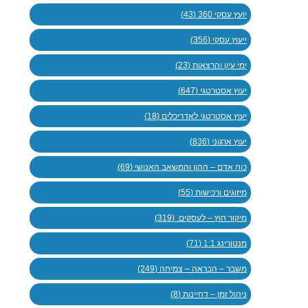
יועץ עסקי 360 (43)
ייעוץ עסקי (356)
ימי עיון והרצאות (23)
יעוץ אסטרטגי (647)
יעוץ אסטרטגי לאדריכלים (18)
יעוץ ארגוני (836)
כוח אדם – ההון והמשאב האנושי (69)
מיזוגים ורכישות (55)
מיקור חוץ – לעסקים. (319)
מנטורינג 1:1 (71)
משבר – הבראה – צמיחה (249)
ניהול זמן – דחיינות (8)