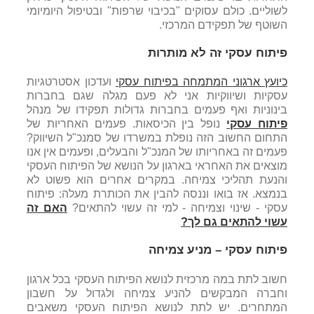
לשוליים. כולם עסוקים "בכיבוי שרפות" ובטיפול היומיומי
השוטף של תפקידם המרכזי.
פיתוח עסקי זה לא מותרות
כיועץ ארגוני המתמחה בפיתוח עסקי
ועדכון אסטרטגיות
עסקיות ושיווקיות אני לא פעם מגלה שגם בחברות
בינוניות ואף פעמים בחברות גדולות תפקידו של מנהל
פיתוח עסקי
נופל בין הכיסאות. פעמים האחריות של
התחום החשוב הזה נופלת במשרדו של סמנכ"ל השיווק?
פעמים זה באחריותו של המנכ"ל והבעלים, ופעמים אין אנו
מוצאים את האחראי בארגון על הנושא של הפיתוח העסקי
והנעת תהליכי צמיחה. במקרים אחרים הוא פשוט לא
בנמצא. אז בואו וננסה להבין את הכותרת מעלה: פיתוח
עסקי - שינוי וצמיחה - למי זה עשוי להתאים?
האם זה
עשוי להתאים גם לך?
פיתוח עסקי – מניע צמיחה
חשוב לתת במה מרכזית לנושא הפיתוח העסקי בכל ארגון
וחברה המבקשים להניע צמיחה ולגדול על חשבון
המתחרים. יש לתת לנושא הפיתוח העסקי משאבים