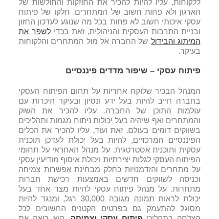
ללקוחות, עליו להיות להכיר את החוזקות והחולשות של
הארגון ולא פחות חשוב של המתחרים. חלקו של פיתוח
עסקי איכותי חשוב לא פחות בכל מה שנוגע לעדכון החזון
ובניית התרבות העסקית והניהולית, זאת בכדי
לשפר את
המיתוג והבידול
של החברה אל מול המתחרים והלקוחות
בעיקר.
פיתוח עסקי – שיפור מדדים פיננסיים
המנהל הבכיר שלוקח אחריות על תחום הפיתוח העסקי
בחברה חייב להיות בעל ידע ונסיון ובעיקר היכרות עם
עולמות התוכן של החברה. עליו להכיר את השוק
והמתחרים ואף שיהיה בעל יכולות ניתוח מגמות ותהליכים
בשווקים דומים בעולם. זאת ועוד, עליו להכיר את הכלים
הפיננסיים המרכזיים, להיות בעל יכולת לעדכן תוכנית
עסקית ותוכנית אסטרטגית. על מנהל האחראי על תחומי
הפיתוח העסקי לגלות יצירתיות ויכולת איסוף מודיעין עסקי
על מתחרים והזדמנויות כחלק מבחינת אפשרות צמיחה
וכניסה לשווקים חדשים באמצעות רכישת חברות
מתחרות. על מנהל פיתוח עסקי להיות מצד אחד בעל
יכולת לראות תמונה מגובה 30,000 רגל, ומנגד להיות
מסוגל להתעמק גם בפרטים הקטנים החשובים לכל
הצלחה בתהליכי
פיתוח עסקי וצמיחה
. הוא רואה את