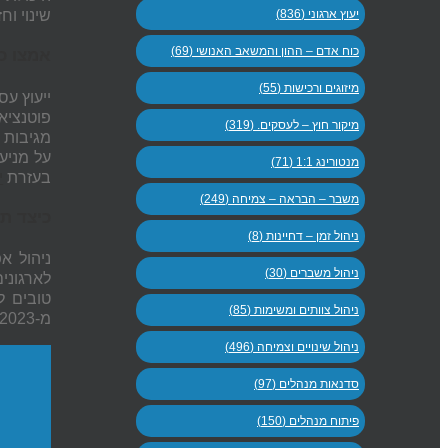
יעוץ ארגוני (836)
שינוי ו
כוח אדם – ההון והמשאב האנושי (69)
אמצו כל
מיזוגים ורכישות (55)
ייעוץ עס
פוטנציא
מיקור חוץ – לעסקים. (319)
מגיבות 60% מהר יותר למשברים ומצליחות לצמצם את הנזק הכלכלי ב-40%. אלון מאסק, מייס
על מניע
מנטורינג 1:1 (71)
בעזרת
י
משבר – הבראה – צמיחה (249)
כיצד ת
ניהול זמן – דחיינות (8)
ניהול א
ניהול משברים (30)
לארגוני
טובים ל
ניהול צוותים ומשימות (85)
מ-2023 מצא כי חברות המשקיעות
ניהול שינויים וצמיחה (496)
סדנאות מנהלים (97)
פיתוח מנהלים (150)