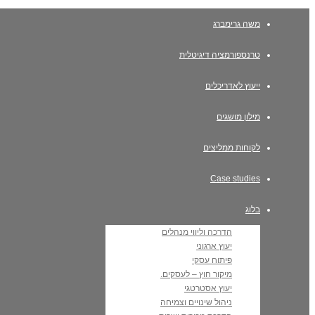
משה גרימברג
טרנספורמציה דיגיטלית
ייעוץ לאדריכלים
מילון מושגים
לקוחות ממליצים
Case studies
בלוג
הדרכה וליווי מנהלים
יעוץ ארגוני
פיתוח עסקי
מיקור חוץ – לעסקים.
יעוץ אסטרטגי
ניהול שינויים וצמיחה