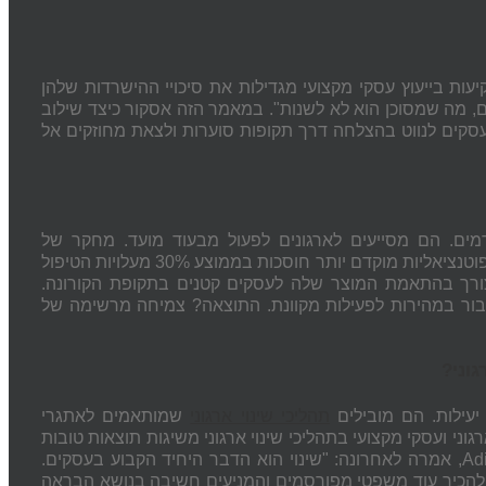
ות בייעוץ עסקי מקצועי מגדילות את סיכויי ההישרדות שלהן
סקים, מה שמסוכן הוא לא לשנות". במאמר הזה אסקור כיצד שילוב
 עסקים לנווט בהצלחה דרך תקופות סוערות ולצאת מחוזקים אל
קדמים. הם מסייעים לארגונים לפעול מבעוד מועד. מחקר של
מ-2023 הראה כי חברות המזהות ומטפלות בבעיות פוטנציאליות מוקדם יותר חוסכות בממוצע 30% מעלויות הטיפול
רך בהתאמת המוצר שלה לעסקים קטנים בתקופת הקורונה.
ור במהירות לפעילות מקוונת. התוצאה? צמיחה מרשימה של
וני?
יעילות. הם מובילים
תהליכי שינוי ארגוני
שמותאמים לאתגרי
ץ ארגוני ועסקי מקצועי בתהליכי שינוי ארגוני משיגות תוצאות טובות
Ad
, אמרה לאחרונה: "שינוי הוא הדבר היחיד הקבוע בעסקים.
ים להכיר עוד משפטי מפורסמים והמניעים חשיבה בנושא הבראה