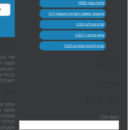
פיתוח עסקי (658)
ציטוטים, משפטי השראה והעצמה (17)
קורס מנהלים (116)
שיווק ומיתוג + (112)
אמצו ת
שרות לקוחות ומוקדים (120)
מרי באר
תגיות
רצון העובדים ו
לבנות א
חשיבה? 
פיתוח מנהלים
פיתוח מ
צור קשר
אימון א
מחקר 
מעמיתיה
השם שלך:
תחילה".
אסטרטגית