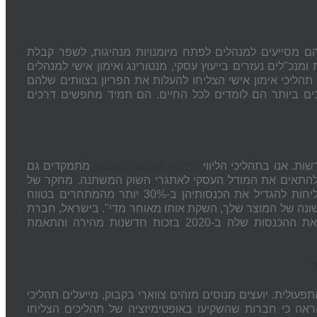
 הם מסייעים למנהלים לפתח מיומנויות מנהיגות, לשפר קבלת
ת ומנכ"לים נעזרים בייעוץ עסקי, מנטורינג ואימון אישי למנהלים
ברו תהליכי אימון אישי הצליחו להעלות את הפריון בצוותים שלהם
בים ביותר הם לומדים לכל החיים. הם תמיד מחפשים דרכים
שות. אנו בתהליכי הליווי
והייעוץ הארגוני והעסקי
מתמקדים גם
 להתאים את המודל העסקי לאתגרי השוק המשתנה. מחקר של
מ-2023 הראה כי חברות המשקיעות בחדשנות בתקופות משבר מצליחות להגדיל את הכנסותיהן ב-30% יותר מהמתחרים בטווח
ונה של המוצר שלך, השקת אותו מאוחר מדי". בישראל, חברת
הישראלית המעניקה שירותי פרילנסריות בעולם, הצליחה להכפיל את ההכנסות שלה ב-2020 בזכות חדשנות מהירה והתאמת
י
פעולית. יועצים מנוסים מזהים צווארי בקבוק, מייעלים תהליכי
ת 2024 הראה כי חברות שהשקיעו באופטימיזציה של תהליכים הצליחו