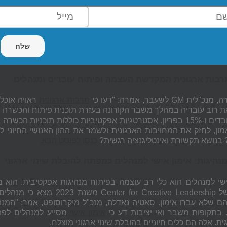
רבות ארגונית המקדשת העצמה ופיתוח עובדים ומנהלים
ה, מנכ"לית
GM
לשעבר, אמרה: "דעו כי
תרבות ארגונית
ראויה אוכל
-15% בפריון.
אסטרטגיות אפקטיביות כוללות תוכניות הכשרה ג
מון, לחזק את המחויבות הארגונית ולשמר את ההון האנושי החיוני 
בנושא תקשורת ואינטליגנציה רגשית?
כנסו לפוסט הבא.
נהיגות: אימון אישי למנהלים כמפתח להובלת שינוי ארגוני
ישי למנהלים הוא כלי רב עוצמה בפיתוח מנהיגות אפקטיבית. הוא מס
של
Center for Creative Leadership
ם שלא עברו אימון.
סאטיה נאדלה, מנכ"ל מיקרוסופט, אמר: "המנה
 בתקופות משבר ואי יציבות דע כי
אימון אישי
מסייע למנהלים לפת
. אלה הם כלים חיוניים בהובלת שינוי ארגוני מוצלח.