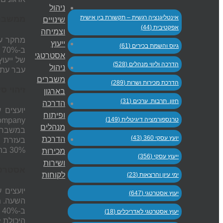
ניהול
אינטליגנציה רגשית – תקשורת בין אישית
ממשבר 
שינויים
אפקטיבית (44)
וצמיחה
מחקר עד
ייעוץ
גיוס והשמת בכירים (61)
ב
אסטרטגי
של ייעוץ
הדרכה וליווי מנהלים (528)
ניהול
עבר עתי
משברים
הדרכת מכירות ושרות (289)
זיהוי ס
בארגון
חזון. תרבות. ערכים (31)
הדרכה
יועצים 
ופיתוח
טרנספורמציה דיגיטלית (149)
ompany
מנהלים
במשבר. 
יועץ עסקי 360 (43)
הדרכת
בעזרת
י
30% בהכנסות ב-2020.
מכירות
ייעוץ עסקי (356)
ושירות
אסטרטג
לקוחות
ימי עיון והרצאות (23)
יועצים 
יעוץ אסטרטגי (647)
השעה. 
ב-40% יותר מאלו שמנסות להוביל שינוי לבד. סטלה מקרטני, מנכ"לית
יעוץ אסטרטגי לאדריכלים (18)
היכולת 