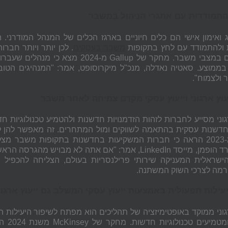
התמודדות עם אתגרי הניהול במשבר
ג ואימון אישי הם כלים חיוניים בארגז הכלים של המנהל המודרני.
ולהתמודד עם לחץ בתקופות
משבר בעסקים
. לכן יותר ויותר חברו
ם במצבי משבר. מחקר של
Gallup
מ-2024 מצא כי מנהלים שע
סאטיה נאדלה, מנכ"ל מיקרוסופט, אמר: "המנהיגים הטו
ולצמוח".
עוץ ארגוני וייעוץ עסקי מקדם צמיחה לאחר משבר
גוני מסייע לחברות לזהות הזדמנויות חדשנות ולהטמיע טכנולוגיות חד
חדשנות עסקית בהתאמה לשווקים ומול המתחרים. זה מאפשר להן
רד הופמן, מייסד
LinkedIn
, אמר: "אם אתה לא מבויש מהגרסה הראש
מה לצרכי השוק המשתנה.
עילות תפעולית באמצעות ייעוץ עסקי המשלב גם ייעוץ ארגונ
גוני ממוקד באופטימיזציה של תהליכים הוא מפתח לשיפור היעילות הת
מטמיעים טכנולוגיות חדשות. מחקר של
McKinsey
משנ