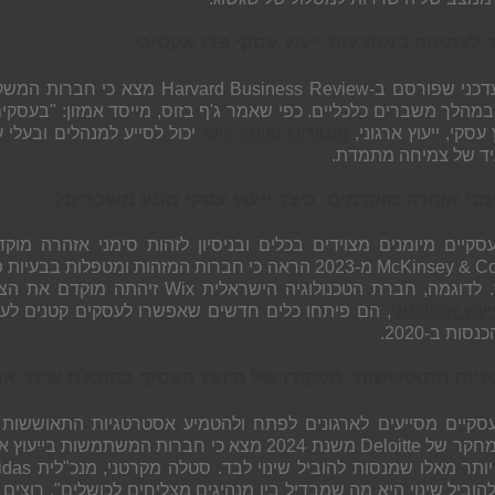
לצמיחה באמצעות ייעוץ עסקי פרו אקטיבי
כני שפורסם ב-
Harvard Business Review
מצא כי חברות המשקיע
-70% במהלך משברים כלכליים. כפי שאמר ג'ף בזוס, מייסד אמזון: "בע
 עסקי, ייעוץ ארגוני,
מנטורינג ואימון אישי
יכול לסייע למנהלים ובעלי
ד של צמיחה מתמדת.
ימני אזהרה מוקדמים: כיצד ייעוץ עסקי מונע משברים?
עסקיים מיומנים מצוידים בכלים ובניסיון לזהות סימני אזהרה מו
McKinsey & C
לדוגמה, חברת הטכנולוגיה הישראלית
Wix
זיהתה מוקדם את הצו
יעוץ אסטרטגי
, הם פיתחו כלים חדשים שאפשרו לעסקים קטנים לעב
יות התאוששות: תפקידו של היועץ העסקי בהובלת שינוי ארג
עסקיים מסייעים לארגונים לפתח ולהטמיע אסטרטגיות התאוששות 
מחקר של
Deloitte
משנת 2024 מצא כי חברות המשתמשות בייעו
idas
להוביל שינוי היא מה שמבדיל בין מנהיגים מצליחים לכושלים". רוצ