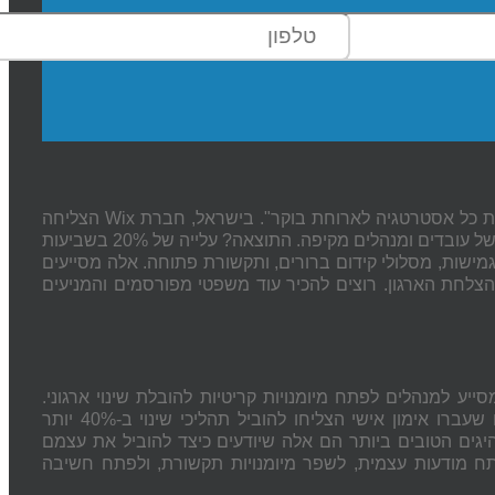
ת כל אסטרטגיה לארוחת בוקר". בישראל, חברת
Wix
הצליחה
לשמר את רוב עובדיה במהלך משבר הקורונה בעזרת תוכנית פיתוח והכשרה של עובדים ומנהלים מקיפה. התוצאה? עלייה של 20% בשביעות
מישות, מסלולי קידום ברורים, ותקשורת פתוחה. אלה מסייעים
להצלחת הארגון. רוצים להכיר עוד משפטי מפורסמים והמניעים
ייע למנהלים לפתח מיומנויות קריטיות להובלת שינוי ארגוני.
משנת 2023 מצא כי מנהלים שעברו אימון אישי הצליחו להוביל תהליכי שינוי ב-40% יותר
יגים הטובים ביותר הם אלה שיודעים כיצד להוביל את עצמם
ח מודעות עצמית, לשפר מיומנויות תקשורת, ולפתח חשיבה