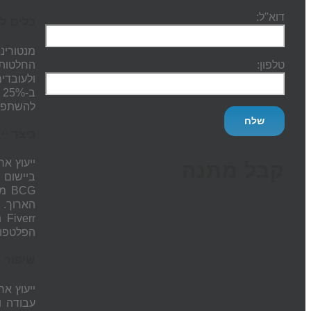
דוא''ל:
כלים ל
מנטורינ
החלטות 
טלפון:
ולעובדי
ב-25% בממוצע.
להשתפר 
כיצד יי
ייעוץ אר
קבל מתנה
ביישום 
BCG
הארוך. 
Fiverr
הפלטפור
שיפור י
ייעוץ אר
עבודה ו