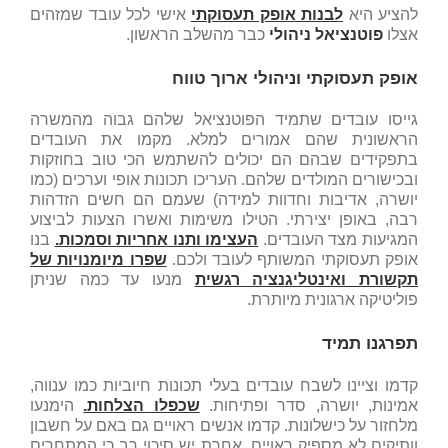
להציע היא
לבנות אופק תעסוקתי
אישי לכל עובד שמזהים
אצלו
פוטנציאל ניהולי
כבר מהשלב הראשון.
אופק תעסוקתי וניהולי ארוך טווח
גייסו עובדים שתמיד הפוטנציאל שלהם גבוה מהמשרה
הראשונית שהם אמורים למלא. מקמו את העובדים
בתפקידים שבהם הם יכולים להשתמש הכי טוב בחוזקות
ובכישורים המולדים שלהם. העריכו תכונות אופי וערכים (כמו
יושרה, אדיבות וחדוות למידה) שעמם הם חשים הזדהות
רבה, באופן יצירתי. הטילו משימות ואשרו הצעות לביצוע
המגיעות מצד העובדים.
העצימו ותנו אחריות וסמכות.
בנו
אופק תעסוקתי המשותף לעובד ולכם.
שפרו מיומנויות של
תקשורת ואינטליגנציה רגשית
מנעו עד כמה שניתן
פוליטיקה ארגונית מיותרת.
תפרגנו תמיד
קדמו וציינו לשבח עובדים בעלי תכונות חיוביות כמו ענווה,
אמינות, יושרה, סדר ופתיחות.
שכפלו הצלחות.
הימנעו
מלחזור על כישלונות. קדמו אנשים ראויים גם באם על חשבון
וותיקים לא מספיק ראויים. אחרת יש סיכוי רב כי המתחרים