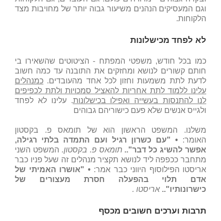
וגם המעסיקים הנהנים משיעור גבוה יותר של מחויבות מצד
הלקוחות.
לא לפחד מכישלונות
כמו בכל חודש, משפטי המפתח - הציטוטים שהשאירו בי
חותם קשורים לנושא ומחזקים את התובנה עד כמה חשוב
לדעת לתת משמעות וחזון לכל אחד מהעובדים.
כמנהלים
עלינו ללמוד לתת אחריות להאציל סמכויות ולתת לכפיפים
לנו להתנסות בעשייה ואפילו בכישלונות
. עלינו לא לפחד
ולגייס אנשים שלא פעם כישוריהם גבוהים
משלנו. המשפט הראשון הוא של תומאס פ. בקסטון
האומר:
• "עם כשרון רגיל ועם התמדה בלתי רגילה,
אפשר להשיג כל דבר"..
תומאס פ. בקסטון.
המשפט השני
מתחבר ככפפה ליד לנושא תקציר מנהלים זה שעל פניו כבר
אריסטו הפילוסוף היווני כבר אמר:
• "אושרו האמיתי של
אדם תלוי בהפעלה חסרת מעצורים של
כישרונותיו"..
אריסטו .
תרבות וערכים חשובים מכסף