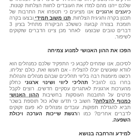
שלכם ייהנו מהם למדו את העובדים לחוות הצלחות קטנות.
כיועצים ארגוניים
אנו מציעים כי תטפחו את התרבות של
תכנון בקרה וחגיגית הצלחות.
תנו משוב תמידי
ובצעו בקרה
תומכת בצורה קבועה כששלב הביקורת מתחיל בציון 3
דברים טובים שבוצעו לאחר מכן ציינו הדברים שזקוקים
לשיפור.
הפכו את ההון האנושי למנוע צמיחה
לסיכום, אנו שמחים לקבוע כי התפקיד שלכם כמנהלים הוא
לוודא שאנשים יוכלו להצליח - אם תעשו זאת, כולם יצליחו.
רכשנו מיומנות רבה בליווי תהליכים שבהם מנהלים והנהלות
בחרו בנו להוביל
תהליכי ליווי ושינוי ארגוני
כחלק
מהערכות ארגונית לאתגרים עסקיים חדשים. רוצים לקבל
פרטים על התובנות העוסקות בחשיבות
ההון האנושי
כמנוף להצלחה
?
חשוב כי תדעו שלא כול תוספת בשכר
תביא להגדלת תפוקות. עובדים ומנהלים לא פעם זקוקים
לדברים אחרים? כמו ה
רגשת שייכות הערכה ויכולת
השפעה.
למידע והרחבה בנושא