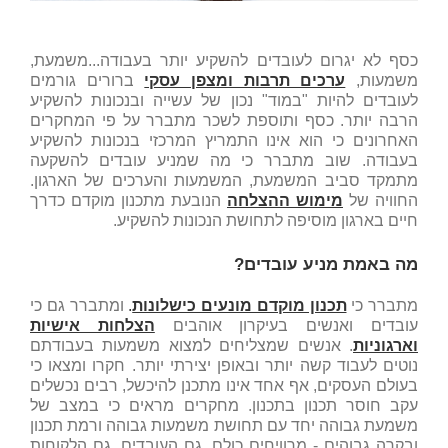
כסף לא יגרום לעובדים להשקיע יותר בעבודה...משמעת,
משמעות,
ערכים תרבות ומצפן עסקי
ברורים גורמים
לעובדים להיות "במוד" נכון של עשייה ובנכונות להשקיע
הרבה יותר. כסף ותוספת לשכר מתברר על פי המחקרים
האחרונים כי הוא אינו התמריץ המרכזי בנכונות להשקיע
בעבודה. שוב מתברר כי מה שמניע עובדים להשקעה
מתמקד סביב המשמעת, המשמעות והערכים של הארגון.
החוויה של
מימוש ההצלחה
הנובעת מתכנון מוקדם כדרך
חיים בארגון מוסיפה לתחושת הנכונות להשקיע.
מה באמת מניע עובדים?
מתברר כי
תכנון מוקדם מונעים כישלונות
.
ומתברר גם כי
עובדים ואנשים בעיקרון אוהבים
הצלחות אישיות
וארגוניות
. אנשים שמצליחים למצוא משמעות בעבודתם
נוטים לעבוד קשה יותר ובאופן יצירתי יותר. חקרו ומצאו כי
בעולם העסקים, אף אחד אינו מתכנן להיכשל, רבים נכשלים
עקב חוסר תכנון בתכנון. מחקרים מראים כי במצב של
משמעת גבוהה יחד עם תחושת משמעות גבוהה ורמת תכנון
ובקרה גבוהים - מרוויחים כולם. גם העובדים, גם הלקוחות