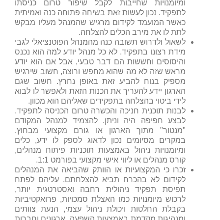
ומיומנויות שחייבות לקבל שיפור טרום כניסתו
לתפקיד. נכון לעשות זאת בשיחה פתוחה כנה ואמיתית
כאשר המועמד לקידום מרגיש שהמנהל מעליו מבקש
לתת לו את מירב הכלים להצלחה.
לשאול ולדרוש תשובה כנה מהמנהל הפוטנציאלי לגבי
מידת רצונו בתפקיד. לא כל מנהל יודע למה הוא נכנס
והיסוסים וחששות הם דבר טבעי, אבל אם הוא יודע
מראש שזה לא מה שהוא מחפש ורוצה, חשוב שירגיש
מספיק בנוח להביע זאת באופן נחרץ. חשוב שגם
הארגון יידע להעריך את הכנות הזאת ולאפשר לו לבוא
לידי ביטוי בהצלחה בתפקידים שאליהם הוא מכוון.
לבנות תוכנית חניכה והכשרה טרום הכניסה לתפקיד.
לבצע חפיפה היה וניתן. להצמיד למנהל המקודם
"מנטור" מתוך הארגון או גורם מקצועי מבחוץ.
במקרים מסיומים נכון לדאוג לספק לו ידע, כלים
ומיומנויות ניהול באמצעות תוכניות פיתוח מנהלים,
קורס מנהלים או ליווי אישי מקצועי בפורמט 1:1.
זכרו כי המקצועיות או הוותק שהביאה את המנהלים
לקידום לא בהכרח תביא להצלחתם. עליהם לפתח
תפיסת תפקיד ניהולית רחבה ואסטרטגית יותר,
לרכוש מיומנויות כמו האצלת סמכויות, פרואקטיביות
בקבלת החלטות ויכולת ניהול עצמי, הנעת צוותים
ומנהיגות מקדמת באמצעות השפעה. ארגונים וחברות