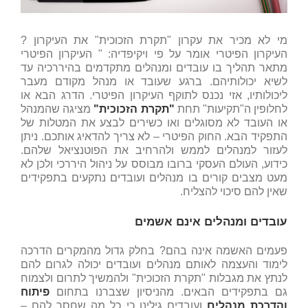
מי לא מכיר את עקרון "תקרת הזכוכית" את העיקרון ?
העיקרון הפיטרי אומר על פי ויקיפדיה: " העיקרון הפיטרי
מתאר תהליך בו עובדים ומנהלים מתקדמים בהיררכיה עד
לשיא יכולותיהם. ברגע שעובד או מנהל מקודם מעבר
ליכולותיו, אזי נכנס לתוקף העיקרון הפיטרי. הדרג הבא או
לחלופין ה"תקיעות" תחת
"תקרת הזכוכית"
מציגה שהמנהל
או העובד לא מסוגלים ואו כשירים לבצע את המטלות של
התפקיד הבא. החוק הפיטרי – לא צריך להדאיג אותכם. ניתן
לעזור למנהלים לממש ולהרחיב את הפוטנציאל שלהם.
כידוע, העולם העסקי ברובו מבוסס על ניהול היררכי ולכן לא
מעט מצבים קורים בו מנהלים ועובדים נתקעים בתפקידים
שאין להם סיכוי להצליח.
עובדים ומנהלים אינם אשמים
פעמים האשמה אינה בהם? בחלק גדול מהמקרים הדרכה
לימוד והעצמה לאותם מנהלים ועובדים יכולה לגרום להם
לנתץ את מגבלות "תקרת הזכוכית" ולהמשיך לתרום ולצמוח
גם בתפקידים הבאים. מהניסיון שצברנו בתחום
פיתוח
והדרכת מנהלים
ועובדים גילינו כי כל מה שחסר להם –