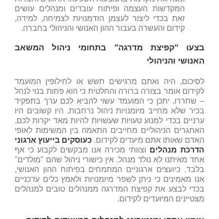
המקדשות העצמה ופיתוח עובדים ומנהלים עושים
זאת בכדי ליצור לעצמן הזדמנויות לצמיחה, למידה,
קידום והעשרה בעבור ההון האנושי והניהולי בחברה.
בצעו "קפיצת מדרגה" בתחומי ניהול המשאב
האנושי והניהולי
לסיכום, היה ואתם מרגישים חשש או לחילופין המועמד
לקידום אומר בצורה ברורה והחלטית כי הוא פחות בנוי לנהל
– שחררו. יתכן כי המועמד עשוי להביא לכם ערך בתפקיד
בכיר שלא מחייב מיומנויות ניהול נרחבות. היו קשובים היו
ערניים בכדי למנוע טעויות שעשויות להיות מאד יקרות לכם.
האתגרים הניהוליים מחייבים התאמה בין המשימות לאופי
האדם שאותו אתם מיעדים לקידום.
כעוסקים בייעוץ ארגוני
הדרכת מנהלים
וצוותי מכירה אנו מבקשים לקבוע כי אף
אחד מאיתנו לא נולד מנהל. אין כישורי ניהול שהם "מולדים"
בלבד. כיועצים ארגוניים המתמחים בפיתוח ההון האנושי,
אנו מאמינים כי ניתן לשפר מיומנויות ולאמץ כלים עדכניים
בכדי לבצע את קפיצת המדרגה ממנהלים טובים למנהלים
מצטיינים המיועדים לקידום.