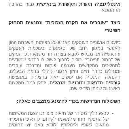
אינטליגנציה רגשית ותקשורת בינאישית
גבוה בהרבה
מהממוצע.
כיצד "שוברים את תקרת הזכוכית" ונמנעים מהחוק
הפיטרי
כיועצים ארגוניים העוסקים מאז 2006 בפיתוח והשבחת ההון
האנושי במגוון רחב של סגמנטים בעולמות העסקים
והתעשייה אני מבקש לקבוע בצורה חד משמעית כי הנזקים
של "החוק הפיטרי" יכולים להפוך לשוליים בתנאי שמודעים
לתהליכים המקדשים העצמה פיתוח והדרכת עובדים
ומנהלים כדרך חיים וחזון ארגוני וניהולי ברמת הבעלים,
ההנהלה והמנכ"ל. אנו עושים זאת בהצלחה באמצעות
קורסים סדנאות ותוכניות מנהלים
. להלן כמה המלצות
ראשוניות שניתן מיד ליישם:
הפעולות הנדרשות בכדי להימנע ממצבים כאלה:
לבצע הליך מסודר של תיאום ציפיות והצגת המשימות
של התפקיד החדש למועמד לקידום. לוודא כי התפקיד
מתאים לאופיו וליכולותיו. לוודא באם יש תחומים