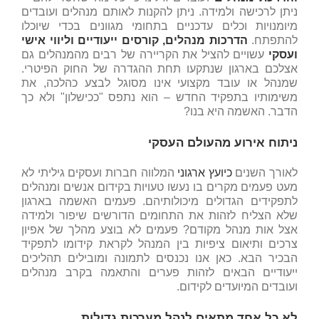
ניתן לרכישה ולמידה. ניתן להקנות לאותם מנהלים ועובדים
מיומנויות וכלים עדכניים בתחומי מגוונים בכדי שיוכלו
להתפתח.
הדרכות מנהלים, קורסים ייעודיים וליווי אישי
ועסקי
עשויים להציל את הקריירה של רבים מהמנהלים גם
אצלכם בארגון שנתקעו תחת ההגדרה של החוק הפיטרי.
שמנהל או עובד מקצועי אינו מסוגל לבצע כהלכה, את
משימותיו בתפקיד החדש – הוא נתפס "ככישלון" ולא כך
הדבר. האשמה היא בנו?
ניתוח אירוע מהעולם העסקי
לאורך השנים
כיועץ ארגוני
המלווה חברות ועסקים גיליתי לא
מעט פעמים מקרים בו נעשו טעויות בקידום אנשים ומנהלים
לתפקידים הגדולים מיכולותיהם. פעמים האשמה בארגון
שלא הצליח לזהות את התחומים הדורשים שיפור ולמידה
אצל אות מנהל מקודם? פעמים לא בוצע מהלך של אפיון
צרכים ותיאום ציפיות בין המנהל לקראת קידומו לתפקיד
הבכיר הבא. כאן אנו נכנסים לתמונה ומובילים תהליכים
ייעודיים הבאים לזהות פערים והתאמה בקרב מנהלים
ועובדים המיועדים לקידום.
לא כל אחד מתאים לנהל מערכות גדולות