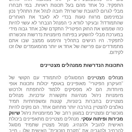
התפקיד. כל אחד מהם בעל תכונות ראויות. במי תבחרו
מבלי לגרום לתגובת שרשרת? חובה לנהל את התהליך נכון
ובמינימום מרווח טעות בכדי לא לאבד את האחרים
שהתמודדו? ובעיקר לוודא כי המנהל הנבחר לא עשוי להיות
כזה שממש את החוק הפיטרי? התקדם שלב אחד גבוה מידי
במערכת מבלי להשקיע בפיתוח מיומנויות נדרשות והכשרתו
לתפקיד. היו רגישים בתהליך והימנעו ממצב שבו אתם
מתמודדים עם פרישה של אחד או יותר מהמועמדים שלו זכו
לקידום.
התכונות הנדרשות ממנהלים מצטיינים
מנהלים מצטיינים
המסוגלים להתמודד עם הקושי של
"העיקרון הפיטרי" מאופיינים באוסף יכולות ותכונות אופי
מיוחדות. הם לא מפסיקים ללמוד להתפתח ולרכוש
מיומנויות ניהול מנהיגות ותקשורת עדכניות. מנהלים
מצטיינים בחברות בינוניות, קטנות ומשפחתיות תמיד
נאלצים להצטיין בהרבה יותר מתחום אחד. הם נזקים להיות
מוכשרים ומצטיינים במגוון רחב של ממיומנויות ניהול
שיווק
מכירות ופיתוח עסקי
. מנהלים מצטיינים מתאפיינים ביכולת
האישית להוביל ולהנהיג. מנהל מצטיין שתמיד מסוגל
להרחיב ולהגביה את "תקרת הזכוכית" האישית שלו - חייב