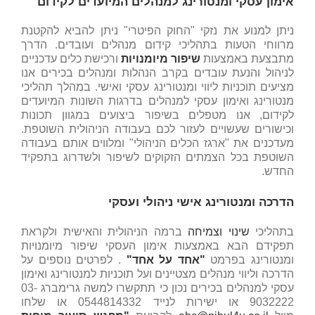
אימון עסקי ומנטורינג למנהלים המיועדים לקידום
ניתן למנוע את נזקי "החוק הפיטרי" ניתן להביא להקטנת
מרווחי הטעות בתהליכי קידום מנהלים ועובדים. הדרך
מתבצעת באמצעות
שיפור מיומנויות
ורכישת כלים עדכניים
לניהול והנעת עובדים בקרב הנהלות ומנהלים בכירים אנו
מציעים תוכניות ליווי ומנטורינג עסקי ואישי. במהלך תהליכי
מנטורינג ואימון עסקי למנהלים בדרגות השונות המיועדים
לקידום, אנו מטפלים בשיפור ביצועים במגוון תכונות
וכישורים שעשויים לעזור לכם בעבודה הניהולית השוטפת.
מעדכנים את "ארגז הכלים הניהולי" ומלווים אותם בעבודה
השוטפת בכל הצמתים הזקוקים לשיפור ולשדרוג בתפקיד
החדש.
הדרכה ומנטורינג אישי ניהולי ועסקי
בתהליכי
שינוי וצמיחה
ברמה הניהולית והאישית ולקראת
תפקידם הבא באמצעות אימון העסקי שיפור מיומנויות
ומנטורינג בפרמט
"אחד על אחד"
. לפרטים נוספים על
הדרכה וליווי מנהלים מצטיינים ועל תוכניות למנטורינג ואימון
עסקי למנהלים בכירים נכון כי תתקשרו למשה גרימברג 03-
9032222 או ישירות לנייד 0544814332 או שלחו