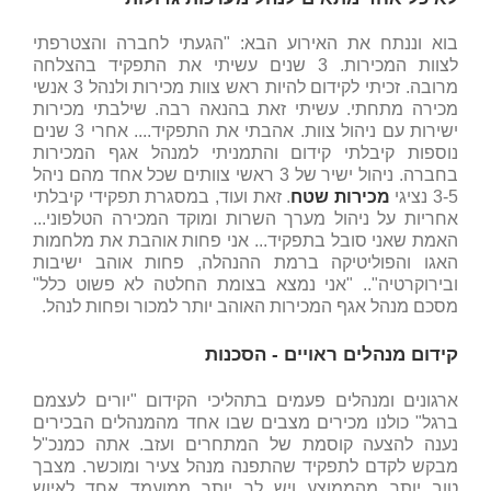
בוא וננתח את האירוע הבא: "הגעתי לחברה והצטרפתי
לצוות המכירות. 3 שנים עשיתי את התפקיד בהצלחה
מרובה. זכיתי לקידום להיות ראש צוות מכירות ולנהל 3 אנשי
מכירה מתחתי. עשיתי זאת בהנאה רבה. שילבתי מכירות
ישירות עם ניהול צוות. אהבתי את התפקיד.... אחרי 3 שנים
נוספות קיבלתי קידום והתמניתי למנהל אגף המכירות
בחברה. ניהול ישיר של 3 ראשי צוותים שכל אחד מהם ניהל
3-5 נציגי
מכירות שטח
. זאת ועוד, במסגרת תפקידי קיבלתי
אחריות על ניהול מערך השרות ומוקד המכירה הטלפוני...
האמת שאני סובל בתפקיד... אני פחות אוהבת את מלחמות
האגו והפוליטיקה ברמת ההנהלה, פחות אוהב ישיבות
ובירוקרטיה".. "אני נמצא בצומת החלטה לא פשוט כלל"
מסכם מנהל אגף המכירות האוהב יותר למכור ופחות לנהל.
קידום מנהלים ראויים - הסכנות
ארגונים ומנהלים פעמים בתהליכי הקידום "יורים לעצמם
ברגל" כולנו מכירים מצבים שבו אחד מהמנהלים הבכירים
נענה להצעה קוסמת של המתחרים ועזב. אתה כמנכ"ל
מבקש לקדם לתפקיד שהתפנה מנהל צעיר ומוכשר. מצבך
טוב יותר מהממוצע ויש לך יותר ממועמד אחד לאיוש