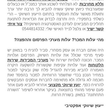
וללא מחויבות
, לא הצלחתי לשכנע אותך כמנכ"ל או כבעלים
שמעורבותי כיועץ שיווקי עשויה להביא לך הרבה יותר ערך
ותועלת מאשר עלות העסקתי בתחום הייעוץ השיווקי – הרי
כשלתי בתפקידי. היה ותרצה לבדוק את הכדאיות להתנעת
תהליכים המביאים לעדכון האסטרטגיה השיווקית?
צור איתי
קשר ישיר
או צלצל לנייד האישי שלי: 0544814332
מהי עלות המכר? עלות מערכי הפרסום וההפצה?
היה ואתם חברה או עסק מסחרי, סביר להניח כי במאזן יש
סעיף מרכזי שכולל את עלויות השיווק, הפרסום ועלויות
המכר. הכוונה לעלויות ישירות של
מערכי המכירות, שירות
הלקוחות
ועוד עלויות עקיפות שקשורות להשקעה היקרה
האמורה להביא מכירות להגדיל פלח שוק ובעיקר למכור
במחיר הנכון בכדי שתשמר הרווחיות. למכור בהפסד זאת
חוכמה לא גדולה ולא מתאימה לחברות ועסקים המבקשים
להרוויח כסף.
יועץ שיווקי מקצועי
אחראי להביא פעם אחר
פעם שיפור מהותי בתוצאות. בעיקר אחראי לשיפור "השורה
התחתונה" במאזן. בשורת הרווח.
ייעוץ שיווקי אפקטיבי