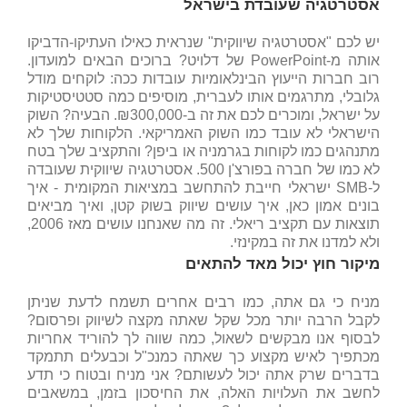
אסטרטגיה שעובדת בישראל
יש לכם "אסטרטגיה שיווקית" שנראית כאילו העתיקו-הדביקו
אותה מ-PowerPoint של דלויט? ברוכים הבאים למועדון.
רוב חברות הייעוץ הבינלאומיות עובדות ככה: לוקחים מודל
גלובלי, מתרגמים אותו לעברית, מוסיפים כמה סטטיסטיקות
על ישראל, ומוכרים לכם את זה ב-₪300,000. הבעיה? השוק
הישראלי לא עובד כמו השוק האמריקאי. הלקוחות שלך לא
מתנהגים כמו לקוחות בגרמניה או ביפן? והתקציב שלך בטח
לא כמו של חברה בפורצ'ן 500. אסטרטגיה שיווקית שעובדה
ל-SMB ישראלי חייבת להתחשב במציאות המקומית - איך
בונים אמון כאן, איך עושים שיווק בשוק קטן, ואיך מביאים
תוצאות עם תקציב ריאלי. זה מה שאנחנו עושים מאז 2006,
ולא למדנו את זה במקינזי.
מיקור חוץ יכול מאד להתאים
מניח כי גם אתה, כמו רבים אחרים תשמח לדעת שניתן
לקבל הרבה יותר מכל שקל שאתה מקצה לשיווק ופרסום?
לבסוף אנו מבקשים לשאול, כמה שווה לך להוריד אחריות
מכתפיך לאיש מקצוע כך שאתה כמנכ"ל וכבעלים תתמקד
בדברים שרק אתה יכול לעשותם? אני מניח ובטוח כי תדע
לחשב את העלויות האלה, את החיסכון בזמן, במשאבים