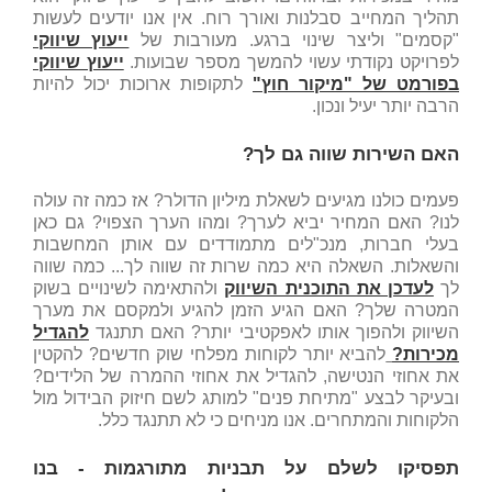
תהליך המחייב סבלנות ואורך רוח. אין אנו יודעים לעשות
"קסמים" וליצר שינוי ברגע. מעורבות של
ייעוץ שיווקי
לפרויקט נקודתי עשוי להמשך מספר שבועות.
ייעוץ שיווקי
בפורמט של "מיקור חוץ"
לתקופות ארוכות יכול להיות
הרבה יותר יעיל ונכון.
האם השירות שווה גם לך?
פעמים כולנו מגיעים לשאלת מיליון הדולר? אז כמה זה עולה
לנו? האם המחיר יביא לערך? ומהו הערך הצפוי? גם כאן
בעלי חברות, מנכ"לים מתמודדים עם אותן המחשבות
והשאלות. השאלה היא כמה שרות זה שווה לך... כמה שווה
לך
לעדכן את התוכנית השיווק
ולהתאימה לשינויים בשוק
המטרה שלך? האם הגיע הזמן להגיע ולמקסם את מערך
השיווק ולהפוך אותו לאפקטיבי יותר? האם תתנגד
להגדיל
מכירות?
להביא יותר לקוחות מפלחי שוק חדשים? להקטין
את אחוזי הנטישה, להגדיל את אחוזי ההמרה של הלידים?
ובעיקר לבצע "מתיחת פנים" למותג לשם חיזוק הבידול מול
הלקוחות והמתחרים. אנו מניחים כי לא תתנגד כלל.
תפסיקו לשלם על תבניות מתורגמות - בנו