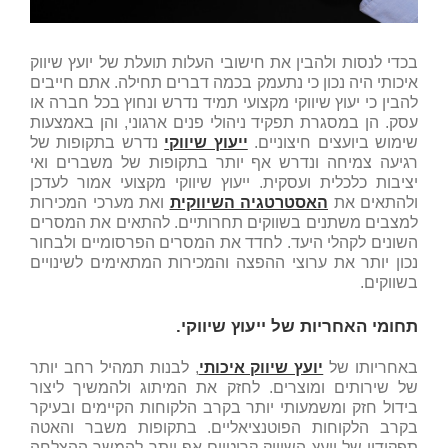
בכדי לנסות ולהבין את חישובי העלות תועלת של יועץ שיווק
איכותי היה נכון כי נתעמק בכמה דברים תחילה. אתם חייבים
להבין כי יעוץ שיווקי מקצועי תמיד נדרש ונחוץ בכל חברה או
עסק. הן במסגרת תפקיד ניהולי פנים ארגוני, והן באמצעות
שימוש ביועצים חיצוניים.
ייעוץ שיווקי
נדרש בתקופות של
רגיעה צמיחה ונדרש אף יותר בתקופות של משברים ואי
יציבות כלכלית ועסקית. ייעוץ שיווקי מקצועי אמור לעדכן
ולהתאים את
האסטרטגיה השיווקית
ואת מערכי המכירות
למצבים משתנים בשווקים תחרותיים. להתאים את המסרים
השונים לקהלי היעד. לחדד את המסרים הפרסומיים ולבחור
נכון יותר את ערוצי ההפצה והמכירות המתאימים לשינויים
בשווקים.
תחומי האחריות של ייעוץ שיווקי.
באחריותו של
יועץ שיווק איכותי
, לבנות תמהיל רחב יותר
של שירותים ומוצרים. לחזק את המיתוג ולהמשיך ליצור
בידול חזק ומשמעותי יותר בקרב הלקוחות הקיימים ובעיקר
בקרב הלקוחות הפוטנציאליים. בתקופות משבר והאטה
תפקידיו של יועץ השיווק קריטיים אף יותר להמשך ההצלחה