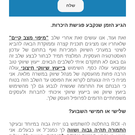
הגיע הזמן שנקבע פגישת היכרות.
זאת ועוד, אנו עושים זאת אחרי שלב
"מיפוי מצב קיים"
שלאחריו אנו מציגים תוכנית קצרה וממוקדת הבאה להביא
לשינוי במערכי השיווק המכירות ואף בתחום של עדכון
האסטרטגיה העסקית. המלצתי תמיד לבחור לבצע שלב זה
גם באם לא תתקדם איתי לשלבים הבאים. ייעוץ שיווקי טוב
ומקצועי עולה כסף. השימוש
בייעוץ שיווקי חיצוני
עולה
הרבה פחות מהעסקה של מנהל שיווק במשרה מלאה. אני
מניח כי היה ונגעתם לקרוא את הפוסט עד השלב הזה בטוח
כי הבנתם את התרומה שעשויה לנבוע גם לך מהשימוש
ביועץ שיווק ואו בייעוץ שיווקי איכותי לחברות ולעסקים
משפחתיים הדומים לפרופיל העסק שלך.
שלישי או חמישי השבוע?
ה- ROI בהחלטה להשתמש בנו יהיה גבוה במיוחד ובעיקר
התמורה תהיה גבוה ושווה
לך כמנכ"ל או כבעלים. אני