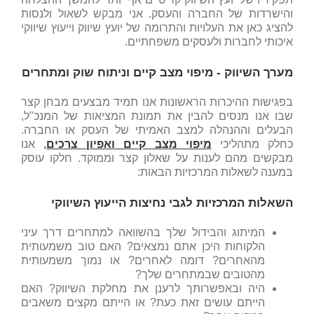
והישרדות של החברה והעסק. אני מבקש לשאול ולנסות
להציג כאן את העלויות והתרומה של יועץ שיווק וייעוץ שיווקי
איכותי לחברות ולעסקים משפחתיים.
מערך השיווק - מיפוי מצב קיים וניתוח שוק ומתחרים
בפגישות ההיכרות הראשונות אנו תמיד מבצעים מבחן קצר
שבו אנו מנסים להבין את תמונת המציאות של המנכ"ל,
הבעלים וההנהלה למצב האמיתי של העסק או החברה.
כחלק מתהליכי
מיפוי מצב קיים ואפיון צרכים
,
אנו
מבקשים מהם לענות על שאלון קצר וממוקד. חלקו עוסק
במענה לשאלות המרכזיות הבאות:
השאלות המרכזיות לגבי נחיצות הייעוץ השיווקי
המיתוג והבידול שלך בהשוואה למתחרים דרך עיני
הלקוחות היכן אתם נמצאים? האם טוב משמעותית
מהאחרים? דומה לאחרים? או נמוך משמעותית
מהטובים שבמתחרים שלך?
היה ובאפשרותך לרענן את מחלקת השיווק? האם
הייתם עושים זאת כעת? או הייתם מקצים משאבים