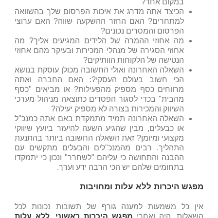
במקום אחר?
הכיצד אתה מדרג את איכות הפרסום שלך בהשוואה
למתחרים? האם החזר ההשקעה שווה? האם ערוצי
הפרסום והמסרים נכונים?
מה אחוזי ההמרה של הלידים המגיעים אליך? מה
אחוזי הסגירה של מנהלי המכירות ובעיקר מהם אחוזי
הנטישה של הלקוחות הוותיקים?
השאלה האחרונה ואולי החשובה מכולן עוסקת בנושא
הכי חשוב בעולם העסקי?: האם החברה ואתה
מרווחים כסף מספיק מהפעילות? או מביאים "כסף
מהבית" בכדי לסגור הפסדים כתוצאה מניהול מערכי
השיווק והמכירות בצורה לא מספיק יעילה?
השאלה האחרונה תמיד מתמקדת באם אתה כמנכ"ל
או כבעלים, מבין שהגיע השעה להיעזר ביועץ שיווקי
מקצועי ומיומן? זאת השאלה החשובה ביותר בהתנעת
התהליך. רבים מהמנכ"לים והבעלים מתקשים עם
ההבנה והתחושה כי עליהם "לשחרר" ונכון כי יתמקדו
בתחומים שלהם יש הכי הרבה ידע וערך.
מפגש היכרות ללא עלות ומחויבות
אין כל משמעות למענה גורף של תשובות נכונות לכל
השאלות. היה ואחרי
מפגש היכרות ראשוני, ללא עלות