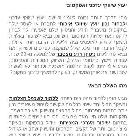
יעוץ שיווקי עדכני ואפקטיבי
מהי הדרך היותר נכונה לאמץ וליישם ייעוץ שיווקי עדכני
ולבחור נכון יועץ שיווקי איכותי
לחברה או לעסק שלך
בתקופות משבר? הידע והניסיון שלנו יאפשרו לך לבחון
להקטין את עלויות הפרסום והשיווק. נביא לשיפור בעלויות
ונשאף להגיע לאופטימיזציה וליעילות הרבה יותר גדולה.
לקבל הרבה יותר מכל שקל שמוקצה לפרסום ולשיווק. אנו
נביא לתהליכים
ניסיון וידע מצטבר
של למעלה מ- 20 שנות
עבודה וייעוץ בתחומי הניהול, השיווק המכירות והפרסום.
הגיע אולי הזמן לקבל החלטה מושכלת ולבחור לא לעשות
שוב ושוב את אותן הטעויות, ובעיקר להמשיך לדרוך במקום?
מהו השלב הבא?
הגיע הזמן ללמוד מהטובים ביותר,
ללמוד לשכפל הצלחות
ובעיקר נוביל יחד שינוי בכל מה שקשור לניהול משאבים נכון
יותר בתחום הפרסום, ניהול ההפצה והשיווק. לאורך השנים,
הלקוחות שלנו היו מאד מרוצים. הם חוו שינויים מהותיים
בתחום
שיפור מערכי המכירות
, גידול בתפוקות ובעיקר
מיצוי טוב יותר של תקציבי הפרסום והשיווק שהביאו לגידול
מהיר במכירות וברווחים. חשוב להבין כי יעוץ שיווקי הוא