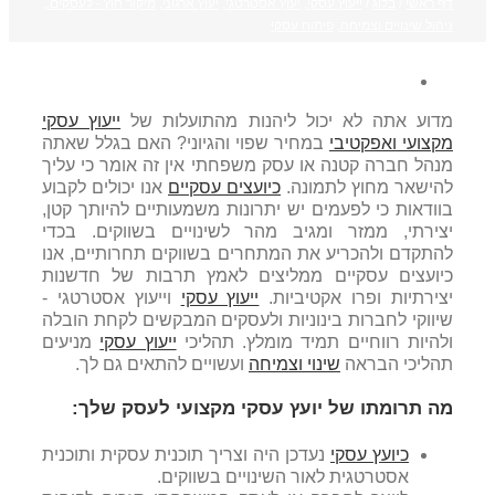
דף ראשי
/
בלוג
/
ייעוץ עסקי
,
יעוץ אסטרטגי
,
יעוץ ארגוני
,
מיקור חוץ - לעסקים.
,
ניהול שינויים וצמיחה
,
פיתוח עסקי
מדוע אתה לא יכול ליהנות מהתועלות של
ייעוץ עסקי
מקצועי ואפקטיבי
במחיר שפוי והגיוני? האם בגלל שאתה
מנהל חברה קטנה או עסק משפחתי אין זה אומר כי עליך
להישאר מחוץ לתמונה.
כיועצים עסקיים
אנו יכולים לקבוע
בוודאות כי לפעמים יש יתרונות משמעותיים להיותך קטן,
יצירתי, ממזר ומגיב מהר לשינויים בשווקים. בכדי
להתקדם ולהכריע את המתחרים בשווקים תחרותיים, אנו
כיועצים עסקיים ממליצים לאמץ תרבות של חדשנות
יצירתיות ופרו אקטיביות.
ייעוץ עסקי
וייעוץ אסטרטגי -
שיווקי לחברות בינוניות ולעסקים המבקשים לקחת הובלה
ולהיות רווחיים תמיד מומלץ. תהליכי
ייעוץ עסקי
מניעים
תהליכי הבראה
שינוי וצמיחה
ועשויים להתאים גם לך.
מה תרומתו של יועץ עסקי מקצועי לעסק שלך:
כיועץ עסקי
נעדכן היה וצריך תוכנית עסקית ותוכנית
אסטרטגית לאור השינויים בשווקים.