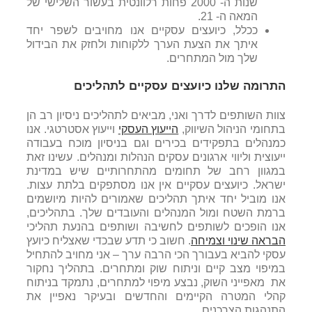
שנות ה- 2000 פחות רלוונטית בעשור השלישי של
המאה ה- 21.
ככלל, כיועצים עסקיים אנו מחויבים לשפר יחד
איתך את הצעת הערך ללקוחות ולחזק את הבידול
שלך מול המתחרים.
התרומה שלנו כיועצים עסקיים לתהליכים
צוות השותפים לדרך ואני, מביאים לתהליכים ניסיון רב הן
בתחומי הניהול השיווק,
הייעוץ העסקי
וייעוץ אסטרטגי. אנו
כמנהלים בתפקידים בכירים וגם בניסיון מוכח בעבודה
ייעוצית וליווי ארגונים עסקים הנהלות ומנהלים. עשינו זאת
במגוון רחב של תחומים מהתחרותיים שיש במדינת
ישראל. כיועצים עסקיים אין אנו מסתפקים בלתת עצות.
אנו מוביל יחד איתך תהליכים שאמורים להיות מיושמים
ברמת השטח ומול המנהלים והעובדים שלך. בתהליכים,
אנו הופכים לשותפים לחשיבה ושותפים בהנעת תהליכי
הבראה שינוי וצמיחה
. חשוב כי תדע שבכדי שאצליח כיועץ
עסקי להביא בעבורך הכי הרבה ערך – אני מחויב להתחיל
במיפוי מצב קיים וניתוח שוק ומתחרים. בתהליך נחקור
את מאפייני השוק, נבצע מיפוי למתחרים, נתמקד בניתוח
קהלי המטרה הקיימים והחדשים ובעיקר נאפיין את
התנהגות הצרכנים.