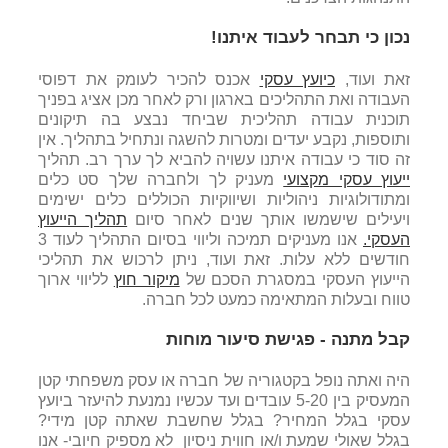
נכון כי תבחר לעבוד איתנו!
זאת ועוד,
כיועץ עסקי
אכנס להכיר לעומק את דפוסי
העבודה ואת התהליכים בארגון ורק לאחר מכן אציג בפניך
תוכנית עבודה תהליכית שביחד נבצע בה תיקונים
ותוספות, נקבע יעדים ומטרות להשגה ונתחיל בתהליך. אין
זה סוד כי עבודה איתנו עשויה להביא לך ערך רב. תהליך
ייעוץ עסקי מקצועי
מעניק לך ולחברה שלך סט כלים
ומתודולוגיות ניהוליות ושיווקיות הכוללים כלים ישימים
ויעילים שישמשו אותך שנים לאחר סיום
תהליך הייעוץ
העסקי.
אנו מעניקים תמיכה וליווי בסיום התהליך לעוד 3
חודשים ללא עלות. זאת ועוד, ניתן לרכוש את תהליכי
הייעוץ העסקי במסגרת הסכם של
מיקור חוץ
לליווי ארוך
טווח ובעלות המתאימה כמעט לכל חברה.
קבל מתנה - פגישת סיעור מוחות
היה ואתה נופל בקטגוריה של חברה או עסק משפחתי קטן
המעסיק בין 5-20 עובדים ועד עכשיו נמנעת להיעזר ביועץ
עסקי בגלל המחיר? בגלל שחשבת שאתה קטן מידי?
בגלל שאולי שמעת ו/או חווית ניסיון לא מספיק חיובי- אנו