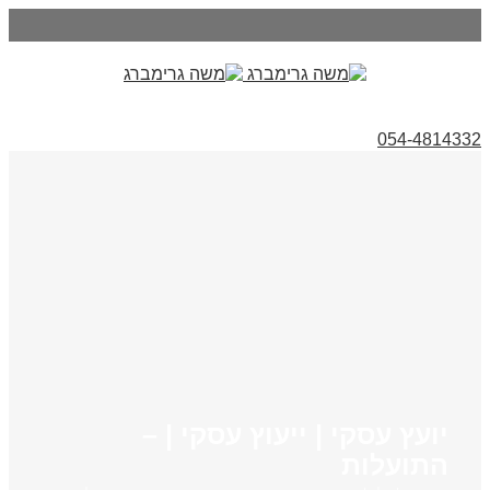
054-4814332
יועץ עסקי | ייעוץ עסקי | –
התועלות