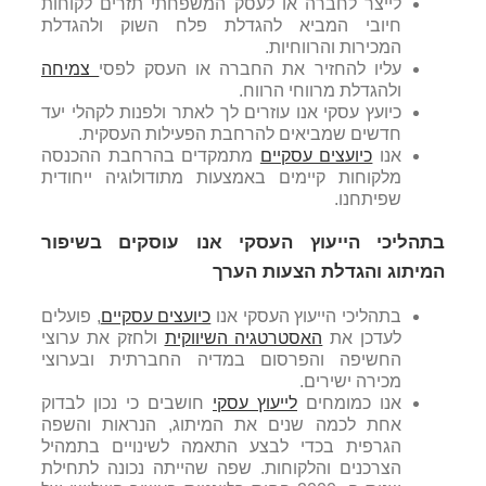
לייצר לחברה או לעסק המשפחתי תזרים לקוחות
חיובי המביא להגדלת פלח השוק ולהגדלת
המכירות והרווחיות.
עליו להחזיר את החברה או העסק לפסי
צמיחה
ולהגדלת מרווחי הרווח.
כיועץ עסקי אנו עוזרים לך לאתר ולפנות לקהלי יעד
חדשים שמביאים להרחבת הפעילות העסקית.
אנו
כיועצים עסקיים
מתמקדים בהרחבת ההכנסה
מלקוחות קיימים באמצעות מתודולוגיה ייחודית
שפיתחנו.
בתהליכי הייעוץ העסקי אנו עוסקים בשיפור
המיתוג והגדלת הצעות הערך
בתהליכי הייעוץ העסקי אנו
כיועצים עסקיים
, פועלים
לעדכן את
האסטרטגיה השיווקית
ולחזק את ערוצי
החשיפה והפרסום במדיה החברתית ובערוצי
מכירה ישירים.
אנו כמומחים
לייעוץ עסקי
חושבים כי נכון לבדוק
אחת לכמה שנים את המיתוג, הנראות והשפה
הגרפית בכדי לבצע התאמה לשינויים בתמהיל
הצרכנים והלקוחות. שפה שהייתה נכונה לתחילת