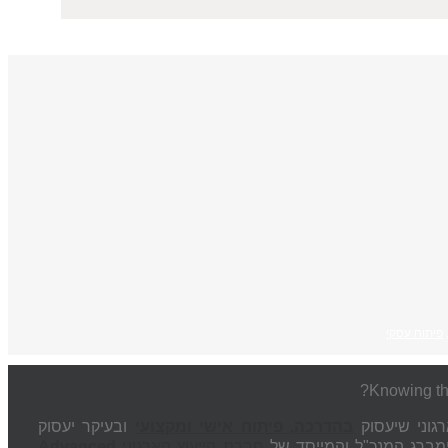
פיתוח עסקי
רגוני שיעסוק
בהדרכה, פיתוח אישי ומקצועי
ובעיקר יעסוק
ימברג המנכ"ל והמייסד של
חברת הייעוץ הארגוני
Advanced