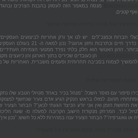
Business Cons
מנסה במאמר הזה לעסוק בהבנת הצרכים ובהג
 ואף קטנים.
התפקיד של מנהל הדרכה ופיתוח ארגוני
לי חברות וכמנכ"לים יש לנו אך ורק אחריות לביצועים העסקיים?
ועובדים כדרך חיים וכתרבו
יותר. ההון האנושי הוא חלק בלתי נפרד ממנועי הצמיחה העתידיים 
והפיתוח הארגוני
הן כעובדים שכירים בתוך הארגון והן כיועצים מ
להמשיך לצמוח בסביבה תחרותית ופעמים משברית. האחריות של מנה
 תחום האחריות שלנו?
כירו סיפור עם מוסר השכל: "מנהל בכיר באחד מטיולי הטבע שלו נתק
ומתחתיו תהום. למזלו בראש הנקיק הגיע אדם צעיר שנחשף למצוקה
את תחושת הזמן ואין אני יודע הכיצד הגעתי לכאן"? הבחור הצעיר ש
יול לבד. המרחק מנקודת הישוב הקרובה למעלה מ- שעה הליכה"
ה או גאוגרפיה"? הבחור הצעיר ענה במהירות ללא כל חשש: "נכון איך
 אתה מנכ"ל שלא לוקח אחריות על מעשיו?