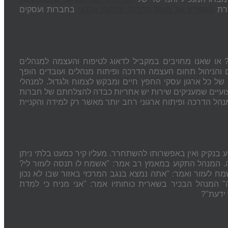
דרת
תפקידיו של מנהל הדרכה ופיתוח ארגוני
בחברות ועסקים
 או שאנו מחויבים במקביל לדאוג לטיפוח והעצמה למנהלים
ת וחזון ארגוני? נכון למאה ה- 21 בעולם העסקים והניהול תחום העצמה הדרכה ופיתוח מנהלים ועובדים הופך
של כל ארגון עסקי החפץ חיים ומבקש לצמוח ולגדול. למנהלי
קצועיים שמעניקים שירות יש אחריות כבדה להצלחתם של חברות
ל הדרכה ופיתוח ארגוני רחב יותר מאשר רק למידה והקניית
ע בנקיק ואין באפשרותו להשתחרר. מעליו קיר כמעט בלתי ניתן
. המנהל התקוע במאמץ רב אמר: "אשמח לו תנסה לעזור לי?
מח לעזור ואמר: "אתה נמצא בנגב המרכזי באזור שבו לא נכון
 המנהל הבכיר בשארית כוחותיו אמר: "אני מניח כי למדת
 ידעת"?