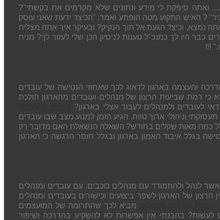
... ואתה סיפקת לי מידע ונתונים שלא מקדמים את בקשתי"?
יר" ? האיש התקוע מטה הופתע ואמר: "הכיצד ידעת שאני עוסק
אתה נמצא, וכיצד הגעת אל תוך הנקיק? ובעיקר איך אתה מצליח
כבר היו לך כמנכ"ל טענות לניסיון הכן שלי לעזור לך? מניח
 !!!
רכה והעצמה בארגון לדאוג לכך שאחוזי הנטישה של עובדים
דא כי רמת שביעות הרצון של מנהלים ועובדים מהארגון הולכת
י לעובדים ולמנהלים לעבוד אצלי בארגון?
פיתוח והעצמה
עסוקתי וניהולי ארוך טווח. הגיע הזמן למנוע מצב שבו עובדים
בגלל כמה מאות שקלים בחודש? השאלה הנשאלת האם מדובר רק
שה בגלל איבוד האמון בארגון ובגלל חוסר הרגשה כי הארגון
שר לנהל ולהתמודד עם מנהלים כוכבים. עם עובדים ומנהלים
הרצון של הארגון לשפר ביצועים וכישורים בעובדים ומנהלים
עצמת עובדים ומנהלים
מביא לכך שהתרומה של המועצמים
ם לעשות? בהבנתי אין אפשרות לא להשקיע בהדרכה ושיפור