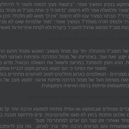
תקוע בנקיק המשיך ואמר: "ביקשתי ממך לנסות ולעזור לי להיחלץ.
צעיר מלמעלה אמר ללא היסוס: "נדמה לי כי אתה מנכ"ל או מנהל בכ
בכיר"? הבחור הצעיר ענה ללא היסוס: "אין לך מושג לאן הלכת? היכן 
 ולטפס חזרה מעלה"? המשיך ואמר: "מוזר שלמרות שאנו לא מכירים 
ח מנכ"ל מהסוג שרגיל להעביר ביקורת ולא לקחת אחריות על מעשיו."
פקיד של מנהל הדרכה ופיתוח ארגוני?
של המנכ"ל וההנהלה יחד עם מנהל משאבי האנוש ומנהל תחום ההד
 יקטן. זאת ועוד, באחריותו של מנהל ההדרכה והפיתוח הארגוני לוו
. הגיע הזמן להסתכל במראה ולשאול את השאלה הבאה? מדוע כדא
 ומנהלים
משפר את הסיכוי כי הם ימצאו בארגון מקום לבניית אופק ת
 מצטיינים - הטאלנטים בארגון מחליטים לעזוב לארגונים מתחרים 
את משימת העל של מנהל הדרכה ופיתוח ארגוני. למנוע מצב של נטי
התעצמותו ופיתוחו ברמה האישית והמקצועית.
ופק ניהולי ומסלולי קידום לדור המנהלים הבא
בדים ומנהלים שבממוצע ואו אפילו מתחת לממוצע הרבה יותר קל מא
ם שלהם מחכות בחוץ לא מעט אלטרנטיבות. קיים פרדוקס מובנה בין 
חד שאחרי זמן קצר הם יערקו למתחרים? מנגד
השקעה בפיתוח וה
שמעותית והם מביאים הרבה יותר ערך לארגון. מה נכון לדעתכ