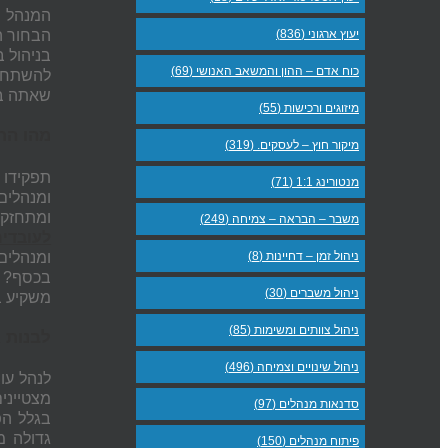
המנהל ה
יעוץ ארגוני (836)
הבחור ה
בניהול 
כוח אדם – ההון והמשאב האנושי (69)
להשתחרר
שאתה בט
מיזוגים ורכישות (55)
מהו הת
מיקור חוץ – לעסקים. (319)
תפקידו 
מנטורינג 1:1 (71)
ומנהלים
ומתחזקת
משבר – הבראה – צמיחה (249)
לעובדים
ומנהלים
ניהול זמן – דחיינות (8)
בכסף? ז
ניהול משברים (30)
משקיע ב
ניהול צוותים ומשימות (85)
לבנות א
ניהול שינויים וצמיחה (496)
לנהל עו
מצטייני
סדנאות מנהלים (97)
בגלל הפ
גדולה מ
פיתוח מנהלים (150)