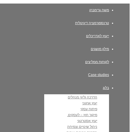
משה גרימברג
טרנספורמציה דיגיטלית
ייעוץ לאדריכלים
מילון מושגים
לקוחות ממליצים
Case studies
בלוג
הדרכה וליווי מנהלים
יעוץ ארגוני
פיתוח עסקי
מיקור חוץ – לעסקים.
יעוץ אסטרטגי
ניהול שינויים וצמיחה