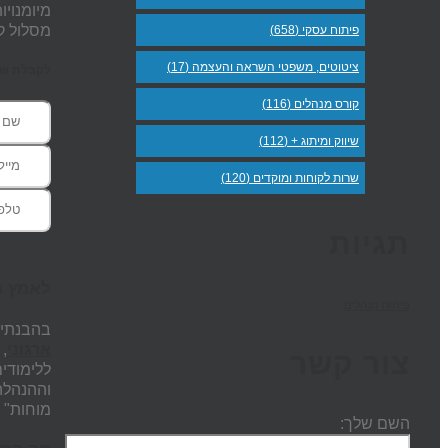
מיומנויו
מסלול קר
פיתוח עסקי (658)
ציטוטים, משפטי השראה והעצמה (17)
לקבלת שעת
קורס מנהלים (116)
שיווק ומיתוג + (112)
שרות לקוחות ומוקדים (120)
תגיות
לאמץ ת
פיתוח מנהלים
בהבנתי 
ארגוני
,
צור קשר
ללימודי
וההנהלה
מוחות" 
השם שלך: