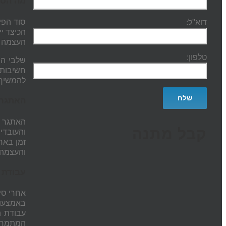
מה הסו
סוד הפי
דוא''ל:
הכיצד י
העצמה ו
טלפון:
שלבי הב
להמשיך
האתגר 
האתגר ה
קבל מתנה
והעובדי
זמן בארג
והעצמה 
עבודת צ
אחרי סי
באמצעות
עבודת ה
המתמחה 