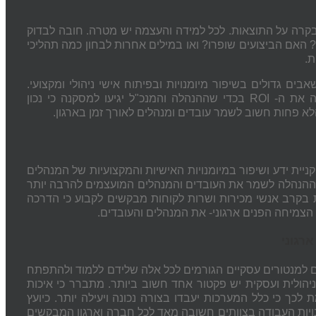
רה על התוצאות. לכל למידה והעצמה יש מטרה. חובה לבדוק
האם הביצועים שופרו? ואו במילים אחרות לבחון כמה תהליכי
ת.
 גדולים בשיפור מיומנויות ובפיתוח אישי ניהולי ומקצועי.
חשיבות הנושא מתבטאת בשני מימדים. הראשון לבחון את החזר ההשקעה את ה- ROI בכדי שההנהלה והמנכ"ל יגיעו למסקנה כי נכון
לא פחות חשוב לשמר עובדים ומנהלים לאורך זמן בארגון.
יית ידע ושיפור במיומנויות האישיות והמקצועיות של המנהלים
ההנהלה לשמר את העובדים והמנהלים המועצמים להרבה יותר
 בקרב אנשי מכירות ושרות לקוחות מבקשים לקבוע כי הדרכה
צמיחה הפנים ארגוני- את המנהלים והעובדים.
רגוני
ם למנטורים עסקיים הגורמים לכל אלה שלידם ללמוד ולהתפתח
 ניהולית ועסקית יש פקטור אחד חשוב ביותר. מתברר כי איכות
ת לכך כי כלל המערכות יעבדו בצורה נכונה ויעילה יותר. כיועץ
ויות העבודה בצוותים חשובה מאד לכל חברה וארגון המבקשים