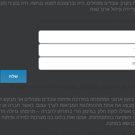
ת בקרב עובדים ומנהלים. היה וברצונכם למנוע נטישה, היה נכון כי תק
יירה וניהול ארוך טווח.
 ייעוץ וסיעור מוחות ללא התחייבות אנא הזן את הפרטים
רבות ארגונית המקדשת צמיחה אישית ניהולית ועסקית
כיועץ ארגוני המתמחה בהדרכה ופיתוח עובדים ומנהלים אני מבקש לק
 מבצע את אחת מההחלטות המביאות לערך עצום. כאשר חברה או ארגו
ם ואפילו לוקח חלק במימון הרי בחזרתו לחברה – תרומתו גדולה הר
 השקיעה בהתפתחותו. אמצו זאת בחום בנו מערכות למידה ופיתוח מק
בנושא במתנה.