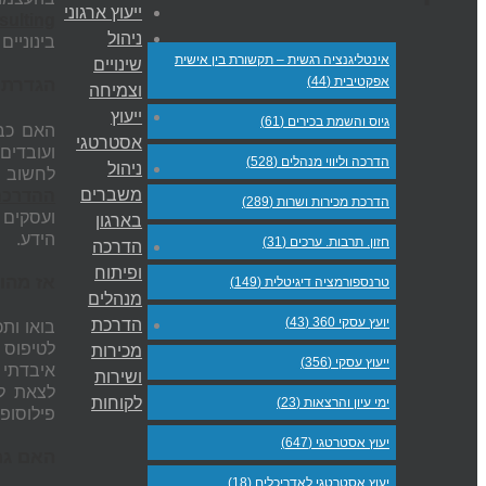
ייעוץ ארגוני
ulting
ניהול
בינוניים
אינטליגנציה רגשית – תקשורת בין אישית
שינויים
אפקטיבית (44)
הגדרת 
וצמיחה
ייעוץ
גיוס והשמת בכירים (61)
האם כבע
אסטרטגי
הדרכה וליווי מנהלים (528)
ניהול
לחשוב ב
משברים
ההדרכה 
הדרכת מכירות ושרות (289)
ועסקים 
בארגון
הידע.
חזון. תרבות. ערכים (31)
הדרכה
ופיתוח
אז מהו
טרנספורמציה דיגיטלית (149)
מנהלים
יועץ עסקי 360 (43)
הדרכת
בואו ות
לטיפוס 
מכירות
ייעוץ עסקי (356)
איבדתי 
ושירות
לצאת לט
לקוחות
ימי עיון והרצאות (23)
פילוסופי
יעוץ אסטרטגי (647)
האם גם
יעוץ אסטרטגי לאדריכלים (18)