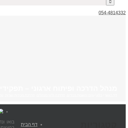
054-4814332
מנהל הדרכה ופיתוח ארגוני – תפקידיו
דף ראשי
/
בלוג
/
גיוס והשמת בכירים
,
הדרכה וליווי מנהלים
,
הדרכת מכירות ושרות
,
טרנ
בואו ונ
קטגוריות
דף הבית
בהעצמה 