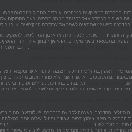
ד של מנהל הדרכה ופיתוח ארגוני מקצועי?
תוח וההדרכה המושקעים במנהלים ועובדים מתחיל בהחלטה לבצע בק
ישום השיפור בעבודה אצל כל אחד מהמשתתפים. האם התפוקות עלו? 
ההדרכה סייעו למשתתפים לשפר את עבודתם המקצועית ואו הניהולי
קרה והמדידה חשובים לכל חברה או ארגון המחליטים להשקיע משאבים
בתהליכי הלמידה והפיתוח של דור המנהלים הבא
. הדבר השני וה
האמיתי בהדרכה העצמה ופיתוח אישי ומקצועי
מרכזי והראשון בתהליכי הדרכה העצמה ופיתוח אישי ומקצועי הוא הקנ
ם בעבודתם השוטפת. האתגר השני והלא פחות חשוב מתמקד ברצון 
ון.
כיועצים ארגוניים
המתמחים בהדרכת מנהלים ושיפור מיומנויות
חשובים בקרב ארגונים והנהלות המבקשות לשמור ולהעצים את מנוע ה
וות ופרגון הדדי המשימה המרכזית של מנהל הדרכה ופיתוח א
ום תהליכי ההדרכה והעצמה לקבוצה הנבחרת, יש לוודא כי הם הופכי
 הסתכלות חיקוי ואימוץ דפוסי עבודה וניהול יעילים יותר. להצלחה
צוות והיכולת ליצור
סינרגיה ותקשורת פתוחה בתוך הארגון
, גורמ
בהדרכות ופיתוח עובדים ומנהלים אני מבקש לקבוע כי שיפור מיומנ