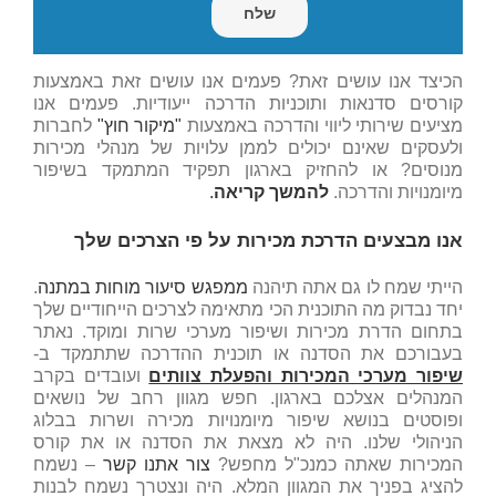
הכיצד אנו עושים זאת? פעמים אנו עושים זאת באמצעות
קורסים סדנאות ותוכניות הדרכה ייעודיות. פעמים אנו
מציעים שירותי ליווי והדרכה באמצעות
"מיקור חוץ"
לחברות
ולעסקים שאינם יכולים לממן עלויות של מנהלי מכירות
מנוסים? או להחזיק בארגון תפקיד המתמקד בשיפור
מיומנויות והדרכה.
להמשך קריאה
.
אנו מבצעים הדרכת מכירות על פי הצרכים שלך
הייתי שמח לו גם אתה תיהנה
ממפגש סיעור מוחות במתנה
.
יחד נבדוק מה התוכנית הכי מתאימה לצרכים הייחודיים שלך
בתחום הדרת מכירות ושיפור מערכי שרות ומוקד. נאתר
בעבורכם את הסדנה או תוכנית ההדרכה שתתמקד ב-
שיפור מערכי המכירות והפעלת צוותים
ועובדים בקרב
המנהלים אצלכם בארגון. חפש מגוון רחב של נושאים
ופוסטים בנושא שיפור מיומנויות מכירה ושרות בבלוג
הניהולי שלנו. היה לא מצאת את הסדנה או את קורס
המכירות שאתה כמנכ"ל מחפש?
צור אתנו קשר
– נשמח
להציג בפניך את המגוון המלא. היה ונצטרך נשמח לבנות