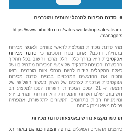
6. סדנת מכירות למנהלי צוותים ומוכרנים
https://www.nihul4u.co.il/sales-workshop-sales-team-
managers/
מהי סדנת מכירות מומלצת לראשי צוותים ולאנשי מכירות
בתחילת דרכם? אתם בטח תסכימו כי
סדנת מכירות
אפקטיבית
היא בדרך כלל חלק מרכזי וחשוב בכל תהליך
ההכשרה והכניסה לתפקיד של אנשי המכירות מתחילים ושל
כאלה המקבלים קידום להיות מנהלי צוות מוכרנים. בואו
ותכירו את ההדגשים המרכזיים בבניית סדנת מכירות
אפקטיבית ועדכנית לצרכים של השוק בעשור השלישי של
המאה ה- 21. עולם המכירות והשרות הפכו למקצוע רב
חשיבות. עולם השרות והמכירות הוא תחרותי ומחייב ידע
ומיומנויות רבות בתחומים הקשורים לתקשורת, אמפתיה
ויכולת משא ומתן גבוהה.
תרכשו מקצוע נדרש באמצעות סדנת מכירות
כיועצים ארגוניים הפועלים
בחיפה והצפון כמו גם באזור תל