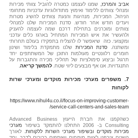
אביב והמרכז,
שמנו לעצמנו כמטרה להוביל צוותי מכירות
ומנהלי צוותים ללימוד ואימוץ מתודולוגיות עדכניות מתחומי
הניהול, המכירות, מנהיגות והנעת צוותים להשיג מטרות
ויעדים חודש אחר חודש. סדנת המכירות שלנו למנהלי
צוותים ומוכרנים בתחילת דרכם שמה לעצמה להעניק
ולהעשיר את איש המכירות המתחיל בארגז כלים עדכני
ומקצועי. כזה שיאפשר לו להצליח בתפקידו בעולם תחרותי
ומשתנה.
סדנת המכירות
שלנו מתמקדת בלימוד ושינון
חומרים רלוונטיים מעולמות התוכן של המשתתפים יחד
תרגול וביצוע סימולציות של תהליכי מכירה והתגברות על
התנגדויות. אנו אף מבצעים ליווי שטח.
להמשך קריאה
.
7. משפרים מערכי מכירות מוקדים ומערכי שרות
לקוחות
https://www.nihul4u.co.il/focus-on-improving-customer-
service-call-centers-and-sales-team/
כשהקמנו את חברת הייעוץ Advanced Business
Consulting ב- 2006 התחלנו להתמקד בשיפור
מערכי
מכירות מוקדים ובשיפור מערכי השרות ללקוחות
. לאורך
השנים צירפנו לצוות מומחים ושותפים בכירים לדרך, יחד