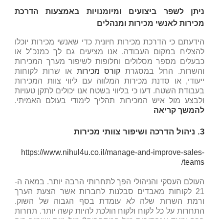
ניתן לשפר ביצועים ומיומנויות באמצעות הדרכת
מכירות לאנשי מכירות ומנהלים
הידעתם כי הדרכת מכירות חיונית כדי שאנשי מכירות יוכלו
להצליח במקום העבודה. אנו מציעים גם לך כמנכ"ל או
כבעלים מספר מסלולים וחלופות לשיפור מערך המכירות
והשרות. החל במסגרת
קורס מכירות
או שרות לקוחות
ייעודי, או סדנת מכירות המלווה עם ליווי צוות המכירות
בעבודת השטח. דעו כי בליווי בשטח אנו יכולים לתקן טעויות
ולבצע מול איש המכירות תהליך לימודי בעולם האמיתי.
להמשך קריאה
3. ניהול הדרכה ושיפור צוותי מכירות
https://www.nihul4u.co.il/manage-and-improve-sales-
teams/
העולם העסקי והניהולי הפך לתחרותי הרבה יותר. במאה ה-
21 לקוחות מאבדים סבלנות לחברות אשר הצעת הערך
ורמת השרות שלה לא עומדת בסף הגבוה של השוק.
התחרות על כל לקוח ולקוח הולכת להיות קשה יותר. תחרות