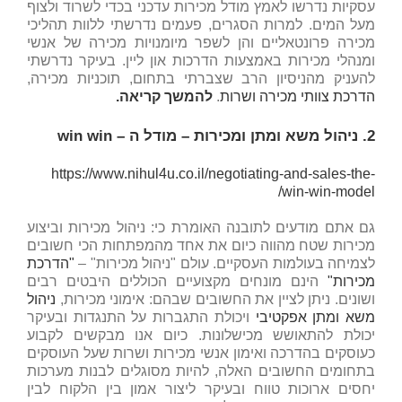
עסקיות נדרשו לאמץ מודל מכירות עדכני בכדי לשרוד ולצוף
מעל המים. למרות הסגרים, פעמים נדרשתי ללוות תהליכי
מכירה פרונטאליים והן לשפר מיומנויות מכירה של אנשי
ומנהלי מכירות באמצעות הדרכות און ליין. בעיקר נדרשתי
להעניק מהניסיון הרב שצברתי בתחום, תוכניות מכירה,
הדרכת צוותי מכירה ושרות
.
להמשך קריאה.
2.
ניהול משא ומתן ומכירות – מודל ה –
win win
https://www.nihul4u.co.il/negotiating-and-sales-the-
win-win-model/
גם אתם מודעים לתובנה האומרת כי: ניהול מכירות וביצוע
מכירות שטח מהווה כיום את אחד מהמפתחות הכי חשובים
לצמיחה בעולמות העסקיים. עולם "ניהול מכירות" –
"הדרכת
מכירות"
הינם מונחים מקצועיים הכוללים היבטים רבים
ושונים. ניתן לציין את החשובים שבהם: אימוני מכירות,
ניהול
משא ומתן אפקטיבי
ויכולת התגברות על התנגדות ובעיקר
יכולת להתאושש מכישלונות. כיום אנו מבקשים לקבוע
כעוסקים בהדרכה ואימון אנשי מכירות ושרות שעל העוסקים
בתחומים החשובים האלה, להיות מסוגלים לבנות מערכות
יחסים ארוכות טווח ובעיקר ליצור אמון בין הלקוח לבין