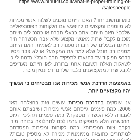
https://www.nihul4u.co.il/what-is-proper-training-of-
salespeople/
בואו ונחשוב יחד? האם הייתם מוכנים לשלוח אנשי מכירות
לא מיומנים ומקצועיים להיפגש עם הלקוחות הפוטנציאליים
שלכם? האם הייתם אתם כבעלי חברה או כמנכ"לים הייתם
מוכנים לקבל שרות מאנשי מקצוע שלא עברו הכשרה? היה
והייתם הבעלים של חברת ספנות רב לאומית, האם הייתם
ממנים רב חובל שלא למד את המקצוע? או לא צבר ניסיון
בדרגי הפיקוד עד להגעתו לתפקיד הרב חובל? נדמה לי כי
לשאלות האלה תשובה אחת ברורה. לא! הייתם מעדיפים
לקבל שרות ממקצוענים בלבד שלהם ידע ונסיון מוכח.
באמצעות הדרכת אנשי מכירות אנו מבטיחים כי אנשיך
יהיו מקצועיים יותר.
אנו עוסקים
בהדרכת מכירות
. עושים זאת בהצלחה מאז
2006. כמה פעמים גייסתם אנשי מכירות ושיבצתם אותם
לעבודה ללא הכשרה מספקת? כמה פעמים תהליכי הגיוס
וההכשרה הלא מספיקים גרמו לכם לתחלופה גבוהה מידי
בקרב צוות המכירות? כמה לקוחות ומכירות הפסדתם
למתחרים כתוצאה ממיומנויות מכירה לא מספיק טובות?