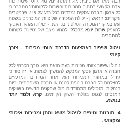
רבה ומאד אגרסיבית מול המתחרים? מול גיוס ושימור כוח
אדם מקצועי בתחום המכירות והשרות ללקוחות? מתברר כי
כל ארגון וחברה עסקית נמדדים בכל רגע על פי 2 פרמטרים
עיקריים: הראשון - יכולת המכירה של צוות המוכרנים בשטח
ו/או במוקדי המכירה הטלפוניים. השני - יכולת הארגון העסקי
להעניק
שרות יוצא מהכלל
ולמנוע מצב של נטישת לקוחות
למתחרים.
ניהול ושיפור באמצעות הדרכת צוותי מכירות – צורך
קיומי
ניהול ושיפור צוותי מכירות בעת הזאת היא צורך הכרחי לכל
חברה או ארגון עסקי המבקש להמשיך לצמוח. אין זה סוד כי
גידול במחזור המכירות הוא אחד המדדים המרכזיים
להצלחת כל חברה בינונית קטנה או חברה משפחתית. כיום
הנהלות ומנכ"לים מתמודדים מול שחקנים חדשים בשווקים
המנסים לנגוס בפלחי השוק הקיימים.
קרא ולמד יותר
בנושא.
4. תובנות וטיפים לניהול משא ומתן ומכירות איכותי
ומקצועי
.