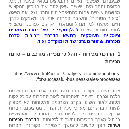
שבעברם "שפשפו" נעלים והתמקצעו בפועל במכירות מכל
הסוגים והתחומים. יועצים שאין להם את הניסיון המקצועי
מהשטח עשויים פחות להתאים? היה ותרצו נצלו את מפגש
"סיעור המוחות" וחשיבה במתנה אותו אנו מעניקים כדרך
חיים עסקית לכל מנהל ומנהלת הזקוקים לפרטנר מקצועי
להתלבטות ולחשיבה.
להלן תקצירים של מספר מאמרים
ופוסטים העוסקים בנושא הדרכת מכירות. סדנת
מכירות. שיפור מערכי שרות ומוקדים ועוד.
1.
הדרכת מכירות - תהליכי מכירה מורכבים – סדנת
מכירות
https://www.nihul4u.co.il/analysis-recommendations-
for-successful-business-sales-processes/
אחרי משבר הקורונה ההבנה עד כמה מערכי מכירות ושרות
הלכה וגברה. בשנים האחרונות לאור התחרות על כל לקוח
ולקוח. לאור השינוי בקרב הצרכנים והלקוחות לא מספיק
להיות חברה עם מערכי מכירות ושרות ממוצעים. חברות
ועסקים נדרשים כיום להיות סופר מתקדמים ומקצועיים
בניהול מערך המכירות והשרות ללקוחות.
הדרכת מכירות
ושרות
הפך לחשוב להמשך הצמיחה. בקורונה, חברות