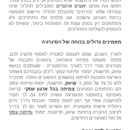
חפשו תמיד גורם מקצועי שלא מסתפק אך ורק במתן עצות.
חפשו את אותם
יועצים ארגוניים
המובילים תהליכי שינוי
וצמיחה שלא "בורחים" מהובלת תהליכי היישום והטמעה
ברמת הארגון והשטח. אנו מלווים את התהליכים ולא
מסתפקים רק במתן עצות ולו המעולות ביותר, עשויות לא
להספיק להצלחת התהליכים.
מאמינים גדולים בכוחה של הסינרגיה
לאורך השנים, שמנו לעצמנו למטרה לאסוף ולהציג לכם,
מספר משפטי מפתח והשראה. ציטוטים ותובנות של
מנהיגים ומורי דרך לאורך ההיסטוריה - שעוסקים בנושא
שיווק, חדשנות, יזמות ופיתוח עסקי. ריכזנו בעבורכם משפטי
השראה ותובנות לאימוץ בנושאים החשובים האלה. מתברר
ללא כל צל של ספק כי
שיווק
, חדשנות, יזמות ופיתוח עסקי
הם התחומים המניעים
צמיחה בכל ארגון עסקי
. קריאה
מעמיקה במשפטי ההשראה עשויה לתת גם לך חומר
למחשבה ואולי אף רצון לאמץ מספר תובנות כדרך חיים
ניהולית אישית ומקצועית. הם עשויים לעזור גם לך בדרך
לעיצוב החברה בתחומי שיווק, חדשנות, יזמות
ופיתוח עסקי
אל מול האתגרים החדשים.