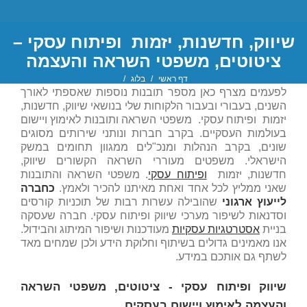
שיווק, חדשנות, יזמות ופיתוח עסקי –
ציטוטים, משפטי השראה והעצמה
דף ראשי
/
בלוג
/
לפעמים מצרף כאן מספר תובנות נוספות שאספתי לאורך
טרנספורמציה דיגיטלית
,
ייעוץ עסקי
,
יעוץ אסטרטגי
,
יעוץ ארגוני
,
משבר - הבראה -
השנים, בעבורי ובעבור הלקוחות שלי בנושאי שיווק, חדשנות,
צמיחה
,
פיתוח מנהלים
,
פיתוח עסקי
,
ציטוטים, משפטי השראה והעצמה
יזמות ופיתוח עסקי. משפטי השראה ותובנות לאימוץ ויישום
בעולמות העסקיים. בקרב חברות ונותני שירותים מסוגים
שונים, בקרב הנהלות ומנכ"לים ממגוון תחומים במשק
הישראלי. משפטים מעוררי השראה הקשורים שיווק,
חדשנות, יזמות
ופיתוח עסקי
. משפטי השראה והתובנות
שאני ממליץ לכל אחד ואחת מאיתנו להכיר ולאמץ.
כחברה
לייעוץ ארגוני
שהובילה עשרות רבות של תוכניות קורסים
וסדנאות לשיפור מערכי שיווק ופיתוח עסקי. חברה שעסקה
בניית
אסטרטגיות עסקיות
מעודכנות ושיפור המיתוג והבידול.
אנו מאמינים גדולים בשיתוף וחלוקת הידע ולכן שמחים מאד
לשתף גם אותכם במידע.
שיווק ופיתוח עסקי - ציטוטים, משפטי השראה
והעצמה לאימוץ ויישום בעסקים