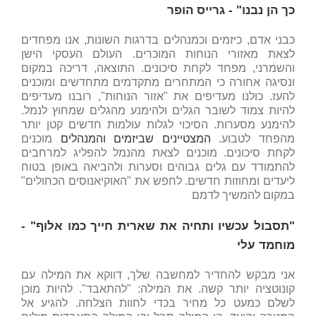
כך הן נבנו"
- גרייס הופר
כבני אדם, כיזמים וכמנהלים בדרגות השונות, אנו מפחדים
לצאת מאזורי הנוחות המוכרים. העולם העסקי הישן
והשמרני, מפחד לקחת סיכונים. התוצאה, דריכה במקום
ונסיגה אחורה כי המתחרים מתקדמים מתחדשים ומוכנים
להעז. כולנו מעדיפים את "אזור הנוחות", רובנו מעדיפים
להיות צמוד לשובר הגלים ולהימנע מהגלים שמחוץ לנמל.
להימנע מסערות. הסיכוי לגלות עולמות חדשים קטן יותר
מהפחד לטבוע.
המצטיינים שביזמים והמנהלים
מוכנים
לקחת סיכונים. מוכנים לצאת מהנמל להפליג למרחבים
להתמודד עם גלים גבוהים וסערות ולהביאה באופן בטוח
ליעדים ומחוזות חדשים. לחפש את "האוקיאנוסים הכחולים"
במקום להמשיך לדמם
"תסבול עכשיו ותחיה את שארית חייך כמו אלוף"
-
מוחמד עלי
אני מבקש להחדיר למחשבה שלך, דווקא את המילה עם
קונוטציה יותר קשה. את המילה: "להתאבד". להיות מוכן
לשלם כמעט כל מחיר בכדי לחוות הצלחה. להגיע אל