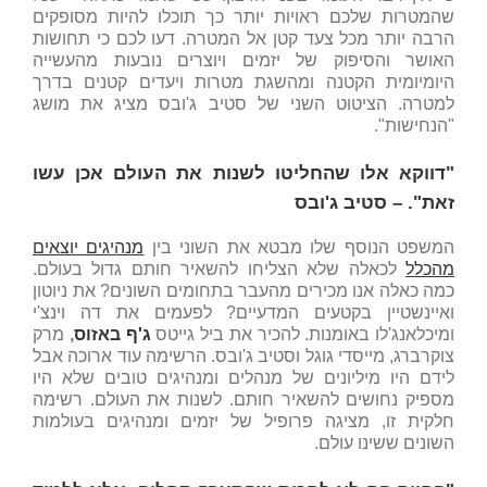
שהמטרות שלכם ראויות יותר כך תוכלו להיות מסופקים
הרבה יותר מכל צעד קטן אל המטרה. דעו לכם כי תחושות
האושר והסיפוק של יזמים ויוצרים נובעות מהעשייה
היומיומית הקטנה ומהשגת מטרות ויעדים קטנים בדרך
למטרה. הציטוט השני של סטיב ג'ובס מציג את מושג
"הנחישות".
"דווקא אלו שהחליטו לשנות את העולם אכן עשו
זאת". – סטיב ג'ובס
המשפט הנוסף שלו מבטא את השוני בין
מנהיגים יוצאים
מהכלל
לכאלה שלא הצליחו להשאיר חותם גדול בעולם.
כמה כאלה אנו מכירים מהעבר בתחומים השונים? את ניוטון
ואיינשטיין בקטעים המדעיים? לפעמים את דה וינצ'י
ומיכלאנג'לו באומנות. להכיר את ביל גייטס
ג'ף באזוס
,
מרק
צוקרברג, מייסדי גוגל וסטיב ג'ובס. הרשימה עוד ארוכה אבל
לידם היו מיליונים של מנהלים ומנהיגים טובים שלא היו
מספיק נחושים להשאיר חותם. לשנות את העולם. רשימה
חלקית זו, מציגה פרופיל של יזמים ומנהיגים בעולמות
השונים ששינו עולם.