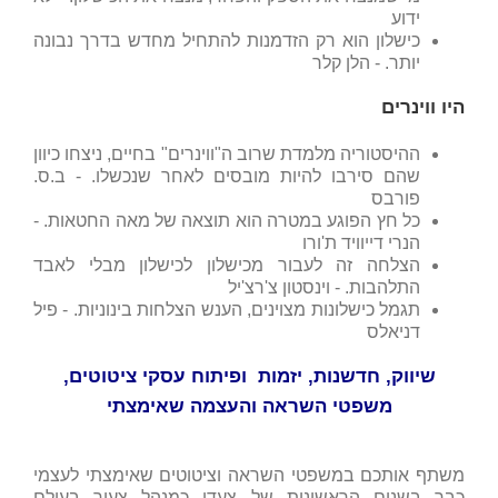
ידוע
כישלון הוא רק הזדמנות להתחיל מחדש בדרך נבונה
יותר. - הלן קלר
היו ווינרים
ההיסטוריה מלמדת שרוב ה"ווינרים" בחיים, ניצחו כיוון
שהם סירבו להיות מובסים לאחר שנכשלו. - ב.ס.
פורבס
כל חץ הפוגע במטרה הוא תוצאה של מאה החטאות. -
הנרי דייוויד ת'ורו
הצלחה זה לעבור מכישלון לכישלון מבלי לאבד
התלהבות. - וינסטון צ'רצ'יל
תגמל כישלונות מצוינים, הענש הצלחות בינוניות. - פיל
דניאלס
שיווק, חדשנות, יזמות ופיתוח עסקי ציטוטים,
משפטי השראה והעצמה שאימצתי
משתף אותכם במשפטי השראה וציטוטים שאימצתי לעצמי
כבר בשנים הראשונות של צעדי כמנהל צעיר בעולם