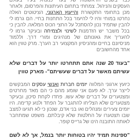
העסקים והניהול. צמחתי בתחום העיתונות והפרסום, ולאחר
מכן בתחומי התקשורת
והייעוץ הארגוני.
הציטוטים האלה
נחרטו במוחי והיו לי להיעזר בכל התחנות בחיי. הם גרמו לי
להבין שתמיד נכון להסתכל על החצי הכוס המלאה. להבין כי
בכל משבר יש הזדמנות
לשינוי ולצמיחה
ובעיקר גרמו לי
להעריך את גאונותם של מנהיגים ומורי דרך. וללמוד
מניסיונם בחיים ומהניסיון המקצועי רב הערך. מרק טווין הוא
אחד מהחשובים
"בעוד 20 שנה אתם תתחרטו יותר על דברים שלא
עשיתם מאשר על דברים שעשיתם"- מארק טווין
כיועץ ארגוני המלווה
יזמים חברות
ואנשי
עסקים
המבקשים
לייצר ערך. לא פעם אני שומע מהם כי הם מאד מחרטים
ומצטערים על דברים שלא עשו. פחדו לקחת סיכון, ובעיקר
מצטערים שלא הצליחו להתגבר על הפחד ולנוע קדימה. היו
יזמים צעירים ומנהלים ואו בני אדם, שנכון כי לא תגיעו למצב
שבו תצטערו על החלטות שלא קיבלתם. משפט שמתחבר
לאותה התובנה הינו של גרייס קופר.
"ספינות תמיד יהיו בטוחות יותר בנמל, אך לא לשם