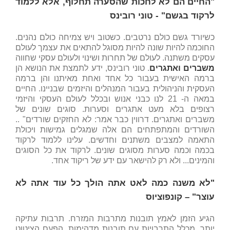
"החיים הם לא לחכות שהסערה תחלוף, אלא ללמוד
לרקוד בגשם"
- טוני רובינס
כשיורד גשם כולם נרטבים. כשטוב ויש צמיחה כולם נהנים.
החוכמה להיות שונה להיות מסוגל להתאים את עצמך לעולם
עסקים משתנה. לעולם של תחרות ושינוי ולעולם עסקי שחווה
משברים ואתגרים
. טוני רובינס, ידע לתמצת את הנושא הן
ברמה האישית בעבור כל אחד ואחת מאיתנו והן ברמה
העסקית והניהולית בעבור המנהלים והיזמים שבניינו. החיים
במאה ה- 21 לנו כבני אנוש ובכלל לעולם העסקי והיזמי
רצופים בלא מעט אתגרים וסערות. סוגים שונים של
משברים ואתגרים. דרווין כבר אמר: לא החזקים שורדים" ..
השורדים והמתפתחים הם אלה שמגלים גמישות ויכולת
התאמה למצבים משתנים וחדשים. עלינו ללמוד לרקוד
בכמה וכמה סערות מסוגים שונים. לרקוד את כל הסוגים
והמינים... ולא רק להישאר עם ידע של ריקוד אחד.
"לא משנה כמה לאט אתה הולך כל עוד אתה לא
עוצר" – קונפוציוס
הגיע הזמן לאמץ תובנות מתרבות המזרח. תרבות עתיקה
יותר, מכלל התרבויות עם תובנות מדהימות. הפעם הציטוט