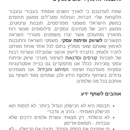
שמח לעדכנכם כי לאורך השנים אספתי בעבורי ובעבור
הלקוחות שלי: חברות, הנהלות ומנכ"לים ממגוון תחומים
במשק הישראלי משפטי מפורסמים, תובנות וציטוטים.
ממגוון רחב של מנהיגים עסקיים, פילוסופים ואנשי רוח
מהארץ ומהעולם אשר יצרו משפטים מעוררי השראה
הקשורים
לשיווק ופיתוח עסקי
. משפטי השראה והתובנות
לאימוץ שאותם שאני ממליץ בחום לכל אחד ואחת מאיתנו
להכיר ולאמץ. כחברה לייעוץ ארגוני שהובילה עשרות רבות
של תוכניות
קורסים וסדנאות
לשיפור מערכי שיווק ופיתוח
עסקי ןמכירות. ככלל אנו מתמקדים גם בניית אסטרטגיות
עסקיות מעודכנות ושיפור
המיתוג והבידול
. אנו מאמינים
גדולים בשיתוף וחלוקת הידע ולכן שמחים מאד לשתף גם
אותכם בכל מה שלמדנו.
אוהבים לשתף ידע
תבוסה היא לא הכישלון הגדול ביותר. לא לנסות הוא
הכישלון האמיתי. - ג'ורג' א. וודברי
לא נכשלתי. רק מצאתי עשרת אלפים דרכים שלא
עובדות. - תומאס אדיסון
מי שמנצח את הספק והפחד, מנצח את הכישלון. - לא