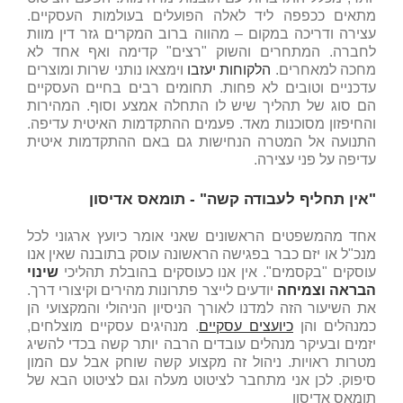
מתאים ככפפה ליד לאלה הפועלים בעולמות העסקיים.
עצירה ודריכה במקום – מהווה ברוב המקרים גזר דין מוות
לחברה. המתחרים והשוק "רצים" קדימה ואף אחד לא
מחכה למאחרים.
הלקוחות יעזבו
וימצאו נותני שרות ומוצרים
עדכניים וטובים לא פחות. תחומים רבים בחיים העסקיים
הם סוג של תהליך שיש לו התחלה אמצע וסוף. המהירות
והחיפזון מסוכנות מאד. פעמים ההתקדמות האיטית עדיפה.
התנועה אל המטרה הנחישות גם באם ההתקדמות איטית
עדיפה על פני עצירה.
"אין תחליף לעבודה קשה"
- תומאס אדיסון
אחד מהמשפטים הראשונים שאני אומר כיועץ ארגוני לכל
מנכ"ל או יזם כבר בפגישה הראשונה עוסק בתובנה שאין אנו
עוסקים "בקסמים". אין אנו כעוסקים בהובלת תהליכי
שינוי
הבראה וצמיחה
יודעים לייצר פתרונות מהירים וקיצורי דרך.
את השיעור הזה למדנו לאורך הניסיון הניהולי והמקצועי הן
כמנהלים והן
כיועצים עסקיים
. מנהיגים עסקיים מוצלחים,
יזמים ובעיקר מנהלים עובדים הרבה יותר קשה בכדי להשיג
מטרות ראויות. ניהול זה מקצוע קשה שוחק אבל עם המון
סיפוק. לכן אני מתחבר לציטוט מעלה וגם לציטוט הבא של
תומאס אדיסון