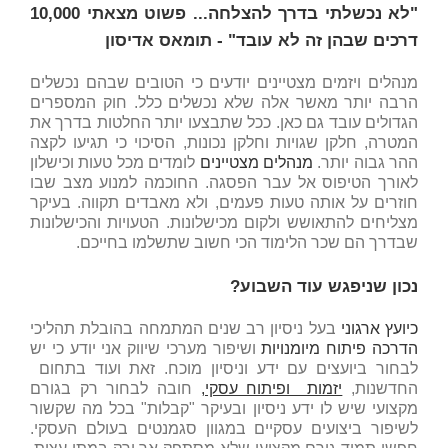
"לא נכשלתי בדרך להצלחה... פשוט מצאתי 10,000
דרכים שבהן זה לא עובד"
- תומאס אדיסון
מנהלים ויזמים מצטיינים יודעים כי הטובים שבהם נכשלים
הרבה יותר מאשר אלה שלא נכשלים כלל. חוק המספרים
הגדולים עובד גם כאן. ככל שתבצעו יותר החלטות בדרך את
המטרה, חלקן שגויות וחלקן נכונות, הסיכוי כי תגיעו לקצה
ההר גבוה יותר.
מנהלים מצטיינים
לומדים מכל טעות וכישלון
לאורך הטיפוס אל עבר הפסגה. החוכמה למנוע מצב שבו
חוזרים על אותה טעות פעמים, ולא מאבדים תקווה. בעיקר
מצליחים להתאושש ולקום מכישלונות. הטעויות והכישלונות
שבדרך הם שכר הלימוד הכי חשוב שתשלמו בחייכם.
נכון שניפגש עוד השבוע
?
כיועץ ארגוני
בעל ניסיון רב שנים המתמחה בהובלת תהליכי
הדרכה פיתוח מיומנויות
ושיפור מערכי שיווק אני יודע כי יש
לבחור ביועצים עם ידע וניסיון מוכח. זאת ועוד בתחום
החדשנות,
יזמות ופיתוח עסקי,
חובה לבחור רק בגורם
מקצועי שיש לו ידע ניסיון ובעיקר "קבלות" בכל מה שקשור
לשיפור ביצועים עסקיים במגוון סגמנטים בעולם העסקי.