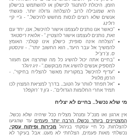
הזמן. היכולת להתנגד לכישלון או להשתמש בכישלון
היא שמובילה לרוב להצלחה גדולה יותר. פגשתי
אנשים שלא רוצים לנסות מחשש להיכשל."
-
ג'יי קיי
רולינג
"כאשר אנו נותנים לעצמנו אישור להיכשל, אנו, יחד עם
זאת, נותנים לעצמנו אישור להצטיין."
-
אלואיז ריסטאד
"הצלחה אינה סופית; כישלון אינו קטלני: האומץ
להמשיך אל עבר היעד.. הוא החשוב יותר".
- ווינסטון
ס. צ'רצ'יל
"בחיים אתה יכול להשיג כל מה שתרצה אם תעזור
למספיק אנשים להשיג את מבוקשם."
- זיג זיגלר
"עדיף להיכשל במקוריות מאשר להצליח בחיקוי".
-
הרמן מלוויל
"אל תפחד לוותר על הטוב.. בדרך למציאת המצוין לכו
תמיד אחרי החלומות הגדולים".
- ג'ון ד 'רוקפלר
מי שלא נכשל.. בחיים לא יצליח
אין ארגון ואו מנכ"ל ומנהל מצליח ככל שיהיה שלא נכשל.
המצטיינים ביותר נכשלו הרבה יותר פעמים
עד שהגיעו
להצלחות. כל חיי עסקתי בניהול
מכירות ופיתוח עסקי.
נכשלתי מאות פעמים, הצלחתי לא מעט. אבל בעיקר לא