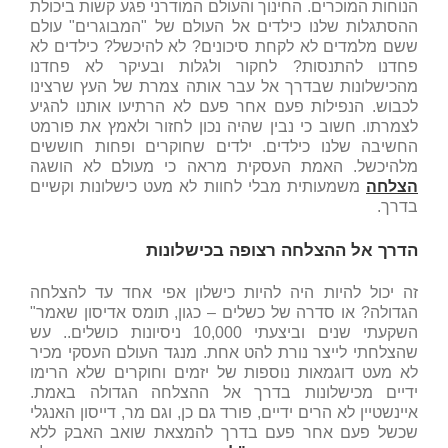
הנוחות המוכרים. החינוך והעולם המודרני פגע קשות ביכולת
ההסתגלות שלנו כילדים אל העולם של "המבוגרים" עולם
ששם מלמדים לא לקחת סיכונים? לא להיכשל? כילדים לא
פחדנו להתנסות? לחקור ולגלות ובעיקר לא פחדנו
מהכישלונות שבדרך אל עבר אותה צמרת של העץ שרצינו
לכבוש. הנפילות פעם אחר פעם לא הרתיעו אותנו להגיע
לצמרתו. חשוב כי נבין שהיה נכון לחזור ולאמץ את פורמט
החשיבה שלנו כילדים. ילדים שחוקרים ופחות חוששים
מלהיכשל. האמת העסקית מראה כי מעולם לא הושגה
הצלחה
משמעותית מבלי לחוות לא מעט כישלונות וקשיים
בדרך.
הדרך אל ההצלחה רצופה בכישלונות
זה יכול להיות היה להיות כישלון אפי אחד עד להצלחה
הגדולה? או סדרה של כשלים – כגון, תומס אדיסון שאמר"
השקעתי שנים וביצעתי 10,000 ניסיונות כושלים.. עש
שהצלחתי לייצר נורת להט אחת. מנגד העולם העסקי מכיר
לא מעט דוגמאות נוספות של יזמים וחוקרים שלא הרימו
ידיים מכישלונות בדרך אל ההצלחה הגדולה באמת.
איינשטיין לא הרים ידיים, פורד גם כן, וגם מר, דייסון האנגלי
שכשל פעם אחר פעם בדרך להמצאת שואב האבק ללא