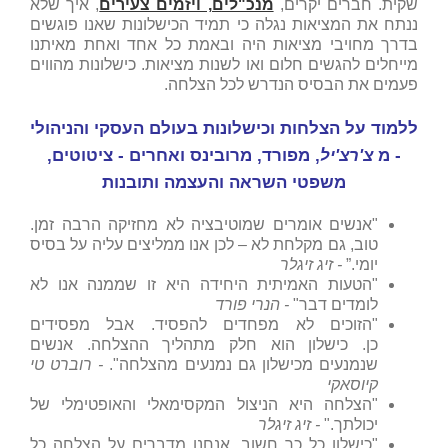
שקית. חברים יקרים,
מנכ"לים, ויזמים צעירים
, איך שלא
ננתח את המציאות נגלה כי תמיד הכישלונות שאנו פוגשים
בדרך מחויבי מציאות היה ובאמת כל אחד ואחת מאיתנו
מייחלים להגשים חלום ואו לשנות מציאות. כישלונות מהווים
פעמים את הבסיס הנדרש לכל הצלחה.
ללמוד על הצלחות וכישלונות בעולם העסקי והניהולי
- מ
צ'רצ'יל
, מפורד, מרובינס ואחרים - ציטוטים,
משפטי השראה והעצמה ותובנות
"אנשים אומרים שמוטיבציה לא מחזיקה הרבה זמן.
טוב, גם מקלחת לא – לכן אנו ממליצים עליה על בסיס
יומי.”
- זיג זיגלר
"הטעות האמיתית היחידה היא זו שממנה אנו לא
לומדים דבר"
- הנרי פורד
"הזוכים לא מפחדים להפסיד. אבל מפסידים
כן. כישלון הוא חלק מתהליך ההצלחה. אנשים
שנמנעים מכישלון גם נמנעים מהצלחה".
-
רוברט טי
קיוסאקי
"הצלחה היא הניצול המקסימאלי והאופטימלי של
יכולתך."
- זיג זיגלר
"כישלון כל כך חשוב. אנחנו מדברים על הצלחה כל