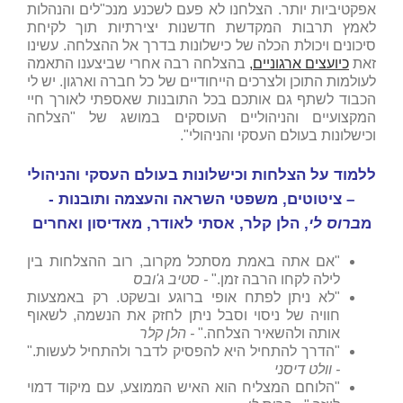
אפקטיביות יותר. הצלחנו לא פעם לשכנע מנכ"לים והנהלות
לאמץ תרבות המקדשת חדשנות יצירתיות תוך לקיחת
סיכונים ויכולת הכלה של כישלונות בדרך אל ההצלחה. עשינו
זאת
כיועצים ארגוניים
,
בהצלחה רבה אחרי שביצענו התאמה
לעולמות התוכן ולצרכים הייחודיים של כל חברה וארגון. יש לי
הכבוד לשתף גם אותכם בכל התובנות שאספתי לאורך חיי
המקצועיים והניהוליים העוסקים במושג של "הצלחה
וכישלונות בעולם העסקי והניהולי".
ללמוד על הצלחות וכישלונות בעולם העסקי והניהולי
– ציטוטים, משפטי השראה והעצמה ותובנות -
מ
ברוס לי
, הלן קלר, אסתי לאודר, מאדיסון ואחרים
"אם אתה באמת מסתכל מקרוב, רוב ההצלחות בין
לילה לקחו הרבה זמן."
- סטיב ג'ובס
"לא ניתן לפתח אופי ברוגע ובשקט. רק באמצעות
חוויה של ניסוי וסבל ניתן לחזק את הנשמה, לשאוף
אותה ולהשאיר הצלחה."
- הלן קלר
"הדרך להתחיל היא להפסיק לדבר ולהתחיל לעשות."
- וולט דיסני
"הלוחם המצליח הוא האיש הממוצע, עם מיקוד דמוי