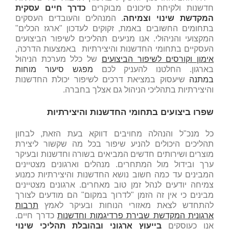
חדשנות ולקיחת סיכונים מבוקרים
כדרך חיים עסקית
המקדשת שינוי וצמיחה
.
המנהלים והעובדים העסקים
בתחומים החשובים באמת, זקוקים לעדכון "ארגז הכלים"
המקצועי והניהולי. אנו מניעים תהליכים לשיפור הביצועים
העסקיים בתחומי החדשנות והיצירתיות באמצעות הדרכה,
אימון וקורסים לשיפור הביצועים
של כלל מערכת הניהול
בארגון. החלטנו להעניק לכם
מפגש סיעור מוחות
במתנה
שיעסוק במציאת דרכים לשיפור יכולת החדשנות
והיצירתיות בתהליכי הניהול גם אצלך בחברה.
שפרו ביצועים בתחומי החדשנות והיצירתיות
כל מנכ"ל והנהלה מחויבים דווקא בעת הזאת, לבחון
תהליכים היכולים להניע שיפור בכל מה שקשור ליצירת
מוצרים ושירותים חדשים המביאים בשורה וחדשנות ובעיקר
ערך ובידול מול המתחרים. מנהלים וארגונים מצטיינים
המבינים עד כמה חשוב נושא החדשנות והיצירתיות כמנוע
צמיחה יודעים לנהל זמן טוב מאחרים. ארגונים מצטיינים
מבינים כי אין זה הזמן "לדרוך במקום" הם מודעים לצורך
להתחדש לצאת מאזורי הנוחות ובעיקר לאמץ
תרבות
ארגונית המקדשת שבירת פרדיגמות וחדשנות
כדרך חיים.
אנו כעוסקים
בייעוץ ארגוני ובהובלת תהליכי שינוי