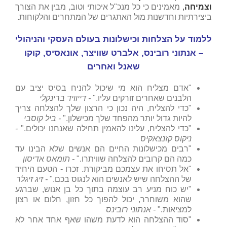
וצמיחה
,
מאמינים כי כל מנכ"ל איכותי וטוב, מבין את הצורך
ביצירתיות וחדשנות מול האתגרים של המתחרים והלקוחות.
ללמוד על הצלחות וכישלונות בעולם העסקי והניהולי
– אנתוני רובינס, אלברט שוויצר, אונאסיס, קוקו
שאנל ואחרים
"אדם מצליח הוא מי שיכול להניח בסיס יציב עם
הלבנים שאחרים זורקים עליו."
- דייוויד ברינקלי
"כדי להצליח, היה נכון כי הרצון שלך להצלחה צריך
להיות גדול יותר מהפחד שלך מכישלון."
- ביל קוסבי
"כדי להצליח, עלינו להאמין תחילה שאנחנו יכולים."
-
ניקוס קזנצאקיס
"רבים מכישלונות החיים הם אנשים שלא הבינו עד
כמה הם קרובים להצלחה שוויתרו."
- תומאס אדיסון
"אל תסיחו את עצמכם מביקורת. זכרו - הטעם היחיד
של ההצלחה שיש לאנשים הוא לנגוס בכם."
- זיג זיגלר
"יש כוח מניע רב עוצמה בתוך כל בן אנוש, שברגע
שהוא משוחרר, יכול להפוך כל חזון, חלום או רצון
למציאות."
- אנתוני רובינס
"סוד ההצלחה הוא לדעת משהו שאף אחד אחר לא