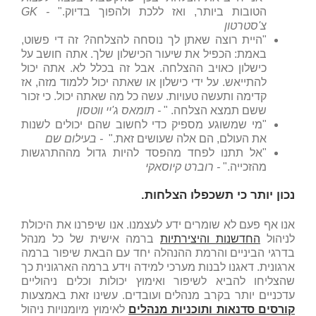
הטובות ביותר, ואז ללכת ולהפוך בדיוק."
-
GK
צ'סטרטון
"היית רוצה שאתן לך נוסחה להצלחה? זה די פשוט,
באמת: הכפיל את שיעור הכישלון שלך. אתה חושב על
כישלון כאויב ההצלחה. אבל זה בכלל לא. אתה יכול
להתייאש. על ידי כישלון או שאתה יכול ללמוד מזה, אז
קדימה ותעשה טעויות. עשה כל מה שאתה יכול. כי זכור
ששם תמצא הצלחה. "
- תומאס ג'יי ווטסון
"מי שמשוגע מספיק כדי לחשוב שהם יכולים לשנות
את העולם, הם אלה שעושים זאת."
- בעילום שם
"אל תתנו לפחד מהפסד להיות גדול מההתרגשות
מהזכייה."
- רוברט קיוסאקי
נכון יותר כי תשכפלו הצלחות.
אנו אף פעם לא שומרים ידע לעצמנו. אנו שיפרנו את היכולת
לניהול
החדשנות והיצירתיות
ברמה אישית של כל מנהל
בדרגי הביניים והרמת ההנהלה יחד עם הבאת שיפור ברמה
ארגונית. דאגנו לבנות מערכי למידה וידע ברמה הארגונית כך
שהצליחו להביא לשיפור ואימוץ יכולות וכלים ניהוליים
עדכניים יותר בקרב מנהלים ועובדים. עשינו זאת באמצעות
קורסים סדנאות ותוכניות מנהלים
לאימוץ מיומנויות ניהול