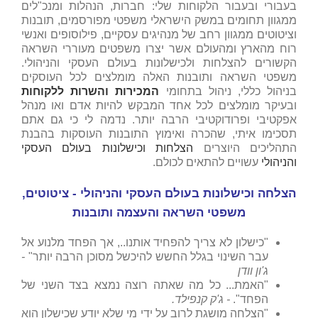
בעבורי ובעבור הלקוחות שלי: חברות, הנהלות ומנכ"לים
ממגוון תחומים במשק הישראלי משפטי מפורסמים, תובנות
וציטוטים ממגוון רחב של מנהיגים עסקיים, פילוסופים ואנשי
רוח מהארץ ומהעולם אשר יצרו משפטים מעוררי השראה
הקשורים להצלחות ולכישלונות בעולם העסקי והניהולי.
משפטי השראה ותובנות האלה מומלצים לכל העוסקים
בניהול כללי, ניהול בתחומי
המכירות והשרות ללקוחות
ובעיקר מומלצים לכל אחד המבקש להיות אדם ואו מנהל
אפקטיבי ופרודוקטיבי הרבה יותר. נדמה לי כי גם אתם
תסכימו איתי, שהכרה ואימוץ התובנות העוסקות בהבנת
התהליכים היוצרים
הצלחות וכישלונות בעולם העסקי
והניהולי
עשויים להתאים לכולם.
הצלחה וכישלונות בעולם העסקי והניהולי - ציטוטים,
משפטי השראה והעצמה ותובנות
"כישלון לא צריך להפחיד אותנו.., אך הפחד מלנוע אל
עבר השינוי בגלל החשש להיכשל מסוכן הרבה יותר"
-
ג'ון וודן
"האמת... כל מה שאתה רוצה נמצא בצד השני של
הפחד".
- ג'ק קנפילד.
"הצלחה מושגת לרוב על ידי מי שלא יודע שכישלון הוא