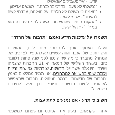
יודע."
- אריסטוטולוס אונאסיס
"נכשלתי לא פעם.. בדרכי להצלחה."
- תומאס אדיסון
"האמת כי מעולם לא חלמתי על הצלחה, עבדתי קשה
למענה."
- אסתי לאודר
"המקום היחיד שההצלחה מגיעה לפני העבודה הוא
במילון."
- וידאל ששון
תשמרו על עדכנות הידע ואמצו "תרבות של חרדה"
העולם העסקי הופך לתחרותי מיום ליום, המוצרים
והשירותים של העבר והווה עשויים לא להספיק לצרכים של
המחר? מתברר כי מה שהיה נכון לפני שנה פחות רלוונטי
כיום. בעשור השלישי של המאה ה- 21 החברות שיצמחו
וישרדו יהיו אלה אשר יגלו
חדשנות, יצירתיות, גמישות, זריזות
ויכולת שינוי בהשוואה למתחרים
. אנו תמיד ממליצים לאמץ
"תרבות של חדשנות" ברמה הניהולית. תרבות שתאפשר
לארגונים להיות חדשניים ופורצי דרך ולא "להירדם
בשמירה".
חשוב כי תדע - אנו נמנעים לתת עצות.
אחרי שקראתם בעיון את הפוסט ונחשפתם למשפטי