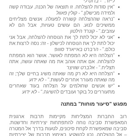
לייזר."
- ברוס לי
"אין סודות להצלחה. זו תוצאה של הכנה, עבודה קשה
ולמידה מכישלון."
- קולין פאוול
"נראה שההצלחה קשורה לפעולה. אנשים מצליחים
ממשיכים לנוע. הם עושים טעויות, אבל הם לא
עוזבים."
- קונרד הילטון
"אני לא יכול לתת לך את הנוסחה להצלחה, אבל אני
יכול לתת לך את הנוסחה לכישלון - זה: נסה לרצות את
כולם."
- הרברט באייארד סווופ
"הצלחה היא לא המפתח לאושר. אושר הוא המפתח
להצלחה. אם אתה אוהב את מה שאתה עושה, אתה
תצליח."
- אלברט שוויצר
"הצלחה היא לא רק מה שאתה משיג בחיים שלך; זה
מה שאתה מעורר אחרים לעשות."
- לא ידוע
"יש אנשים שחולמים על הצלחה בעוד שאחרים
מתעוררים כל בוקר ועובדים להשיגה."
- לא ידוע
מפגש "סיעור מוחות" במתנה
רוב החברות המצליחות מקיימות תרבות ארגונית
המאפשרת סביבה נוחה להתפתחות יצירתיות וחדשנות.
סביבה שמאפשרת לקחת סיכונים, לטעות בדרך אל המטרה
– אל ההצלחה. נכון להשקיע באימוץ תרבות של יצירתיות