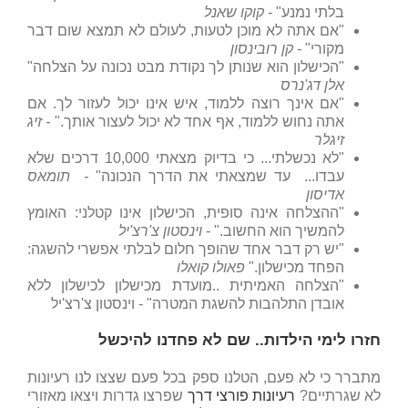
בלתי נמנע"
-
קוקו שאנל
"אם אתה לא מוכן לטעות, לעולם לא תמצא שום דבר
מקורי"
-
קן רובינסון
"הכישלון הוא שנותן לך נקודת מבט נכונה על הצלחה"
אלן דג'נרס
"אם אינך רוצה ללמוד, איש אינו יכול לעזור לך. אם
אתה נחוש ללמוד, אף אחד לא יכול לעצור אותך."
- זיג
זיגלר
"לא נכשלתי... כי בדיוק מצאתי 10,000 דרכים שלא
עבדו... עד שמצאתי את הדרך הנכונה"
-
תומאס
אדיסון
"ההצלחה אינה סופית, הכישלון אינו קטלני: האומץ
להמשיך הוא החשוב." -
וינסטון צ'רצ'יל
"יש רק דבר אחד שהופך חלום לבלתי אפשרי להשגה:
הפחד מכישלון."
פאולו קואלו
"הצלחה האמיתית ..מועדת מכישלון לכישלון ללא
אובדן התלהבות להשגת המטרה" - וינסטון צ'רצ'יל
חזרו לימי הילדות.. שם לא פחדנו להיכשל
מתברר כי לא פעם, הטלנו ספק בכל פעם שצצו לנו רעיונות
לא שגרתיים?
רעיונות פורצי דרך
שפרצו גדרות ויצאו מאזורי