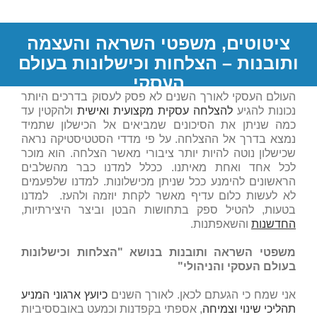
ציטוטים, משפטי השראה והעצמה
ותובנות – הצלחות וכישלונות בעולם
העסקי
העולם העסקי לאורך השנים לא פסק לעסוק בדרכים היותר
דף ראשי
/
בלוג
/
נכונות להגיע
להצלחה עסקית מקצועית ואישית
ולהקטין עד
הדרכה וליווי מנהלים
,
ייעוץ עסקי
,
יעוץ אסטרטגי
,
יעוץ ארגוני
,
משבר - הבראה - צמיחה
,
כמה שניתן את הסיכונים שמביאים אל הכישלון שתמיד
ניהול שינויים וצמיחה
,
פיתוח עסקי
,
ציטוטים, משפטי השראה והעצמה
נמצא בדרך אל ההצלחה. על פי מדדי הסטטיסטיקה נראה
שכישלון נוטה להיות יותר ציבורי מאשר הצלחה. הוא מוכר
לכל אחד ואחת מאיתנו. ככלל למדנו כבר מהשלבים
הראשונים להימנע ככל שניתן מכישלונות. למדנו שלפעמים
לא לעשות כלום עדיף מאשר לקחת יוזמה ולהעז. למדנו
בטעות, להטיל ספק בתחושות הבטן וביצר היצירתיות,
החדשנות
והשאפתנות.
משפטי השראה ותובנות בנושא "
הצלחות וכישלונות
בעולם העסקי והניהולי"
אני שמח כי הגעתם לכאן. לאורך השנים
כיועץ ארגוני המניע
תהליכי שינוי וצמיחה
, אספתי בקפדנות וכמעט באובססיביות