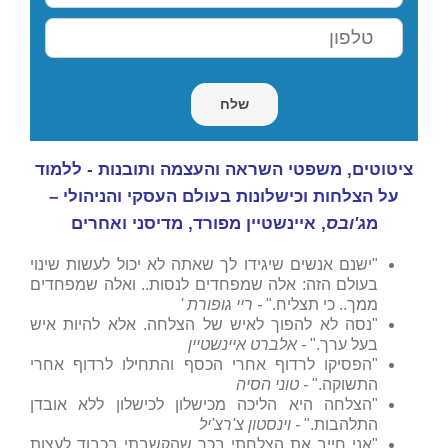
ציטוטים, משפטי השראה והעצמה ותובנות - ללמוד
על הצלחות וכישלונות בעולם העסקי והניהולי –
מ
ג'ובס
, איינשטיין מפורד, מדיסני ואחרים
"ישנם אנשים שיגידו לך שאתה לא יכול לעשות שינוי
בעולם הזה: אלה שמפחדים לנסות.. ואלה שמפחדים
ממך.. כי תצליח."
- ריי גופורת '
"נסה לא להפוך לאיש של הצלחה. אלא להיות איש
בעל ערך."
- אלברט איינשטיין
"הפסיקו לרדוף אחרי הכסף והתחילו לרדוף אחרי
התשוקה."
- טוני הסיה
"הצלחה היא הליכה מכישלון לכישלון ללא אובדן
התלהבות."
- וינסטון צ'רצ'יל
"אני חייב את הצלחתי בכך שהקשבתי בכבוד לעצות