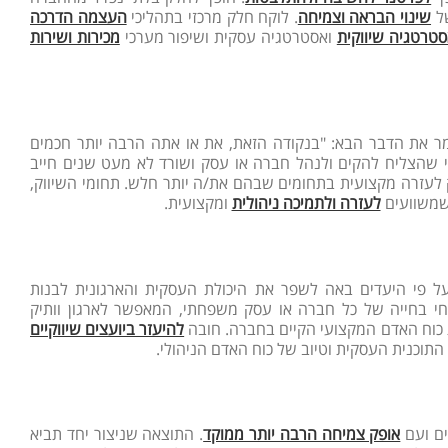
של
שינוי הבראה וצמיחה
. לוקח חלק מרכזי בתהליכי
העצמה הדרכה
טרטגיה שיווקית
ואסטרטגיה עסקית ושיפור מערכי
מכירות ושירות
 את הדבר הבא: "בנקודה הזאת, את או אתה הרבה יותר חכמים
י שהצליח להקים ולנהל חברה או עסק ושורד לא מעט שנים חייב
ק לעזרה מקצועית בתחומים שבהם את/ה יותר חלש. תחומי השיווק,
 שמשוועים
לעזרה ולתמיכה ניהולית
ומקצועית.
על פי היעדים באה לשפר את היכולת העסקית והארגונית לבנות
כרחי בחייה של כל חברה או עסק משפחתי, המאפשר לארגון וותיק
 כוח האדם המקצועי הקיים בחברה. חובה
להיעזר ביועצים שיווקיים
ן התוכנית העסקית וטיוב של כוח האדם הניהולי.
ים ועם
אופק צמיחה הרבה יותר ממוקד
. התוצאה שניצור יחד תביא