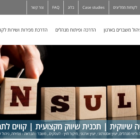
לקוחות ממליצים
Case studies
בלוג
FAQ
צור קשר
יהול משברים בארגון
הדרכה ופיתוח מנהלים
הדרכת מכירות ושירות לקו
 שיווקית | תכנית שיווק מקצועית | קווים לתה
וליווי מנהלים
,
יעוץ אסטרטגי
,
יעוץ ארגוני
,
מיקור חוץ - לעסקים.
,
משבר - הבראה - צמיחה
,
ניהול ש