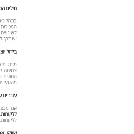
מילים המ
בתהליכים
המכירות הטלפוני ה
לשינויים
יש דרך ל
בידול יוצ
מותג חז
צמיחה לא
הסוגים ו
מהטעיות.
עובדים ע
אנו מבצע
ללקוחות
.
ללקוחות, 
שווקו את