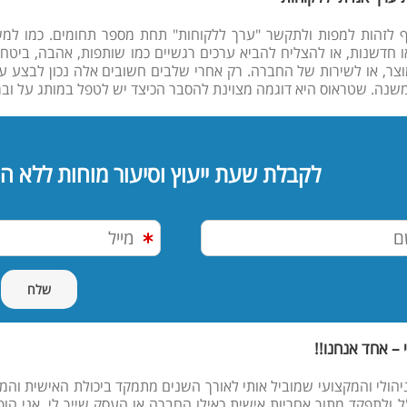
 לזהות למפות ולתקשר "ערך ללקוחות" תחת מספר תחומים. כמו ל
או חדשנות, או להצליח להביא ערכים רגשיים כמו שותפות, אהבה, ביטחון,
וצר, או לשירות של החברה. רק אחרי שלבים חשובים אלה נכון לבצע 
משנה. שטראוס היא דוגמה מצוינת להסבר הכיצד יש לטפל במותג על ובמ
לקבלת שעת ייעוץ וסיעור מוחות ללא ה
 – אחד אנחנו!!
יהולי והמקצועי שמוביל אותי לאורך השנים מתמקד ביכולת האישית וה
ל ולתפקד מתוך אחריות אישית כאילו החברה או העסק שייך לי. אני הו