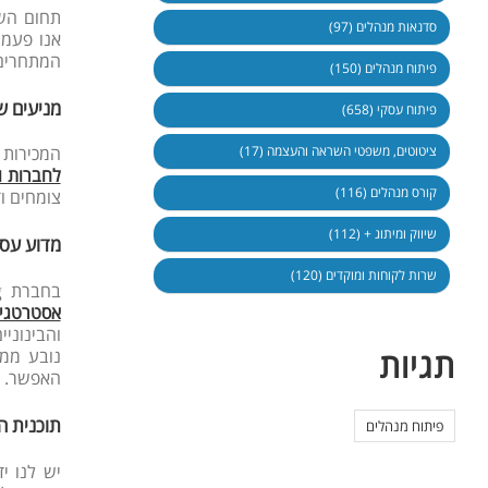
תחום השיוו
סדנאות מנהלים (97)
אנו פעמי
המתחרים 
פיתוח מנהלים (150)
מניעים שי
פיתוח עסקי (658)
ציטוטים, משפטי השראה והעצמה (17)
המכירות 
לחברות ו
קורס מנהלים (116)
צומחים ו
שיווק ומיתוג + (112)
מדוע עסק
שרות לקוחות ומוקדים (120)
בחברת
ng
אסטרטגיו
תגיות
נובע ממח
האפשר.
תוכנית ה
פיתוח מנהלים
יש לנו י