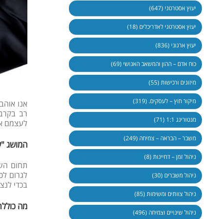
יעוץ אסטרטגי (647)
יעוץ אסטרטגי לאדריכלים (18)
יעוץ ארגוני (836)
כוח אדם – ההון והמשאב האנושי (69)
מיזוגים ורכישות (55)
מיקור חוץ – לעסקים. (319)
אנו אוהב
רב בקרב 
מנטורינג 1:1 (71)
לעצמם א
משבר – הבראה – צמיחה (249)
המושג "ש
ניהול זמן – דחיינות (8)
תחום השי
לגרום לכך
ניהול משברים (30)
בכדי לנצ
ניהול צוותים ומשימות (85)
מה כוללת
ניהול שינויים וצמיחה (496)