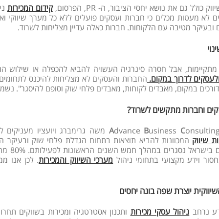
ק כולל גם את נושא יחסי הציבור, ה- PR, הפרסום,
קידום המכירות
ניה
ם לא מעטות מכלים כי חברות ועסקים פועלים ללא כל מערך שיווקי וא
ובעיקר מטיבה עם הלקוחות. חברות כאלה עדיין מצליחות לשרוד.
נוי
מתקיימות, אבל חסרה סינרגיה העשויה להביא להכפלה או שילוש הת
לעסקים לדרוך במקום.
החברות והעסקים לא מצליחות להיכנס לתחומים ו
דורכים במקום, מאבדים לקוחות, מאבדים פלחי שוק וסופם להיסגר". נשמ
ים וחברות מתקשים לשרוד?
onsulti משה גרימברג ויועציו מעניקים למגוון רחב של חברות ועסקים
C
usiness
B
dvance
A
ת שיווק
והבינו
סור וידע מקצועי בתחומי ניהול
מערכי השיווק והמכירות
. לכן אנו ממ
שיווקית יוצרת שפה בונה יחסים
דע נרחב
ניהול עסקי מכירות
ותכנון אסטרטגיה ומכירות בשווקים תחרות