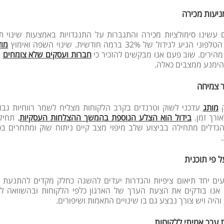
ניעות מכירה
 עשינו סימולציות מכירה והתגברות על התנגדויות באמצעות שינוי ת
גיע לגידול של 32% ברמה חודשית. שינוי השפה ואימוץ
מוד
 מהירים. שוב פעם אנו מבקשים להזכיר כי
חברות ועסקים שלא צומחים
ו
הימנע ממצבים כאלה.
ר צמיחה
ק
מותג
עדכני לשוק וטרנדים בקרב הלקוחות מצליח לשמר רווחיות גבו
ורך זמן.
בידול הוא הצלע הנוספת בהמשך ההצלחות העסקיות
.
תחילת
הגדלים מתחילה בביצוע שלב מיפוי מצב קיים ניתוח שוק ומתחרים בכ
ל פי תוכנית
ים יחד תיאום ציפיות והגדרות יעדים להשגה כחלק מקדים להתנעת 
 אנו בודקים את הצעת הערך של הארגון כלפי הלקוחות ובהשוואה ל
והיה ויש צורך נבצע גם בו שינויים התאמות ושיפורים.
 ערך אמיתי ללקוחות