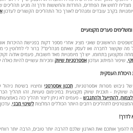
 מצליח לחוש את הפחדים, החרדות והחששות ודרך זה מניע תהליכים 
מנויות בקרב עובדים ומנהלים לאורך כול התהליכים הקשורים לעדכון
אס
ומשלימים פערים מקצועיים
פטים הראשונים שאני מציג אחרי מספר דקות בפגישת ההיכרות אומר
 מה שקשור לחברה ואו לעסק שאתם מנהלים"? ברור לי לחלוטין כי מ
מחה ומקצוען בתחומו. יש לך מיומנויות מאד חשובות, פעמים את/ה זקו
קי
,
שיפור המיתוג ועדכון
אסטרטגיות שיווק
ומכירות עשויים להיות כאלה
 היכולת העסקית
של גיבוש מטרות אסטרטגיות,
תכנון אסטרטגי
ומיצויו בשיטת ניהול 
 שיווקית - תוכנית שיווק מקצועית במינימום טעויות. זהו תהליך ה
צמוח, להתייעל ולהתגבש
– פעמים לא ניתן ליצור תהליך כזה באמצעות
 המצטרפים לתהליכים רחבים היותר הכוללים המלצות
לשינוי מבני
, עדכו
א לדרך
!
ח להפוך אותכם ואת הארגון שלכם להרבה יותר טובים, הרבה יותר רווחי