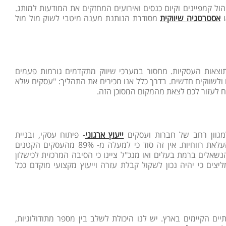
ול קמפיינים וקיום כנסים ואירועים המחזקים את המודעות למותג.
ו
אסטרטגיה שיווקית
מסודרת הנותנת מענה מיטבי לשוק מול מול
וצאות העסקיות. מחסור במערכי שיווק מתקדמים גורמות פעמים
לשווקים חדשים. בדרך כלל אנו מכירים את התהליך: "עסקים שלא
ח לעזור לכם לצאת מהמקום המסוכן הזה.
ייעוץ ארגוני
-
פיתוח עסקי, ובניית
המכוונות להביא תוצאות בתחום הגדלת פלחי שוק ובעיקר העלאת רווחיות. אין זה סוד כי למעלה מ- 89% מהעסקים הקטנים
ניים בישראל נסגרים במהלך חמש השנים הראשונות לפעילותם. 80% מהנשאלים ברמת בעלים ואו מנכ"ל ציינו כי הסיבה המרכזית לכישלון
ליצים כי יהיה נכון לשקול קבלת עזרה וייעוץ מקצועי מוקדם ככל
יים הקיימים בארץ. יש לנו היכולת לשלב בין מספר מתודולוגיות,