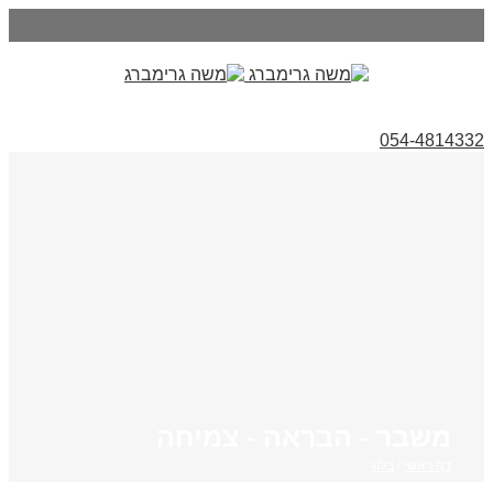
054-4814332
משבר - הבראה - צמיחה
דף ראשי
/
בלוג