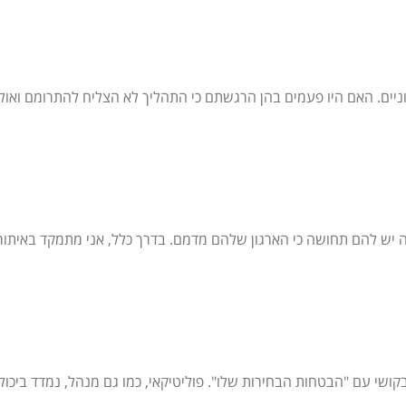
ים. האם היו פעמים בהן הרגשתם כי התהליך לא הצליח להתרומם ואולי היה
 יש להם תחושה כי הארגון שלהם מדמם. בדרך כלל, אני מתמקד באיתור 
. פוליטיקאי, כמו גם מנהל, נמדד ביכולת ה - DELIVERY שלו: להביא לידי מימוש תוכניות והבטחו